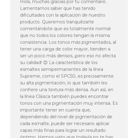
Hola, muchas gracias por tu comentario.
Shop-
Lamentamos saber que has tenido
Inhabers
dificultades con la aplicación de nuestro
zur
producto. Queremos tranquilizarte
Bewertung
comentándote que es totalmente normal
von
Passione
que no todos los colores tengan la misma
Beauty
consistencia. Los tonos más pigmentados, al
Team
tener una carga de color mayor, tienden a
am
ser un poco más densos, ¡pero eso no afecta
Fri
su calidad! 😊 La característica de los
Mar
esmaltes semipermanentes de la línea
28
2025
Supreme, como el SPC50, es precisamente
su alta pigmentación, lo que también les
confiere una textura más densa. Aun así, en
la línea Clásica también puedes encontrar
tonos con una pigmentación muy intensa. Es
importante tener en cuenta que,
dependiendo del nivel de pigmentación de
cada esmalte, puede ser necesario aplicar
capas más finas para lograr un resultado
óptimo. Hemos visto que todavía no te has