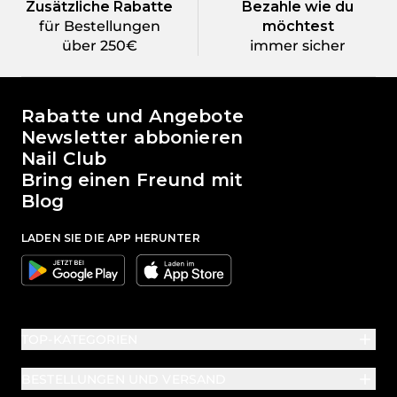
Zusätzliche Rabatte
Bezahle wie du
für Bestellungen
möchtest
über 250€
immer sicher
Die Welt von Passione Beauty
Rabatte und Angebote
Newsletter abbonieren
Nail Club
Bring einen Freund mit
Blog
LADEN SIE DIE APP HERUNTER
Google
Apple
TOP-KATEGORIEN
BESTELLUNGEN UND VERSAND