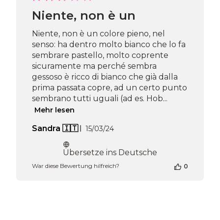
Beauty
Team
Niente, non è un
am
Wed
Niente, non è un colore pieno, nel
Jul
senso: ha dentro molto bianco che lo fa
31
sembrare pastello, molto coprente
2024
sicuramente ma perché sembra
gessoso è ricco di bianco che già dalla
prima passata copre, ad un certo punto
sembrano tutti uguali (ad es. Hob...
Mehr lesen
Veröffentlichungsdatum
Sandra 🇮🇹
15/03/24
Übersetze ins Deutsche
War diese Bewertung hilfreich?
0