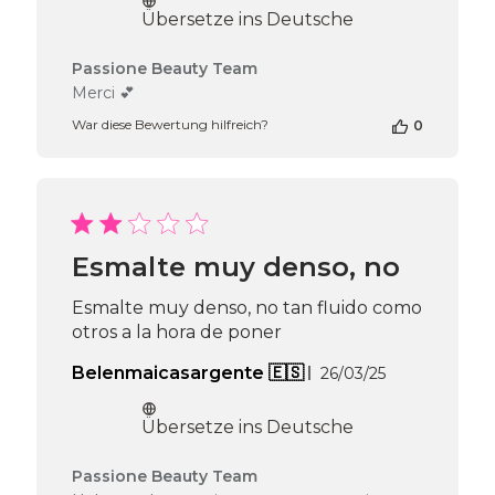
Übersetze ins Deutsche
Kommentare
Passione Beauty Team
des
Merci 💕
Shop-
War diese Bewertung hilfreich?
0
Inhabers
zur
Bewertung
von
Passione
Beauty
Team
Esmalte muy denso, no
am
Thu
Esmalte muy denso, no tan fluido como
Jul
otros a la hora de poner
03
2025
Veröffentlichu
Belenmaicasargente 🇪🇸
26/03/25
Übersetze ins Deutsche
Kommentare
Passione Beauty Team
des