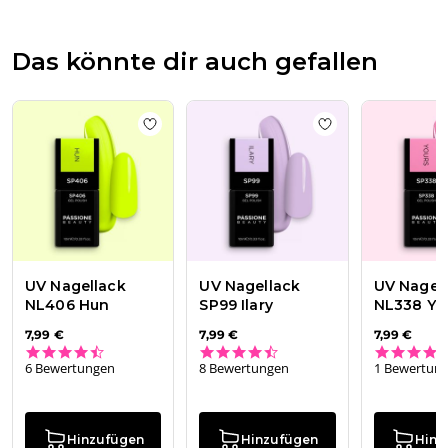
Das könnte dir auch gefallen
Add to wishlist
UV Nagellack NL406 Hun
Add to wishlist
UV
UV Nagellack
UV Nagellack
UV Nagel
NL406 Hun
SP99 Ilary
NL338 Yo
7,99 €
7,99 €
7,99 €
4.7 star rating
4.4 star rating
6 Bewertungen
8 Bewertungen
1 Bewertun
Hinzufügen
Hinzufügen
Hinz