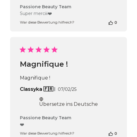
Kommentare
Passione Beauty Team
des
Super merciii❤️
Shop-
War diese Bewertung hilfreich?
0
Inhabers
zur
Bewertung
von
Passione
Beauty
Team
Magnifique !
am
Fri
Feb
Magnifique !
21
2025
Veröffentlichungsdatum
Classyka 🇫🇷
07/02/25
Übersetze ins Deutsche
Kommentare
Passione Beauty Team
des
❤️
Shop-
War diese Bewertung hilfreich?
0
Inhabers