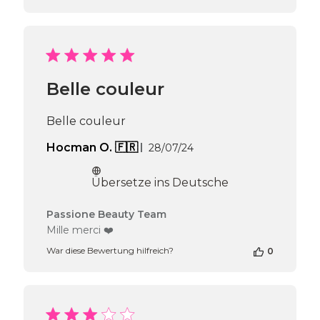
zur
Bewertung
von
Passione
Beauty
Team
Belle couleur
am
Thu
Apr
Belle couleur
16
2026
Veröffentlichungsdatum
Hocman O. 🇫🇷
28/07/24
Übersetze ins Deutsche
Kommentare
Passione Beauty Team
des
Mille merci ❤️
Shop-
War diese Bewertung hilfreich?
0
Inhabers
zur
Bewertung
von
Passione