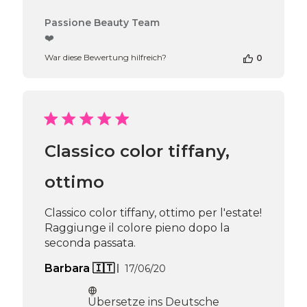
Kommentare
Passione Beauty Team
des
❤️
Shop-
War diese Bewertung hilfreich?
0
Inhabers
zur
Bewertung
von
Passione
Beauty
Team
Classico color tiffany,
am
Thu
Apr
ottimo
16
2026
Classico color tiffany, ottimo per l'estate!
Raggiunge il colore pieno dopo la
seconda passata.
Veröffentlichungsdatum
Barbara 🇮🇹
17/06/20
Übersetze ins Deutsche