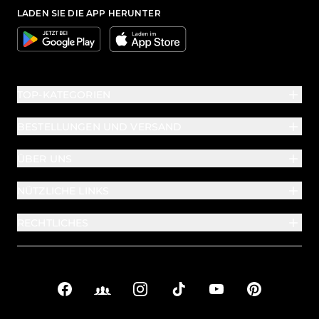
LADEN SIE DIE APP HERUNTER
Google
Apple
TOP-KATEGORIEN
BESTELLUNGEN UND VERSAND
ÜBER UNS
NÜTZLICHE LINKS
RECHTLICHES
Facebook
Facebook Groups
Instagram
TikTok
YouTube
Pinterest
Soziale Links