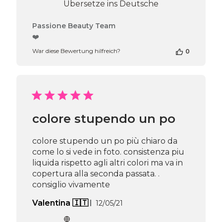
Übersetze ins Deutsche
Kommentare
Passione Beauty Team
des
❤️
Shop-
War diese Bewertung hilfreich?
0
Inhabers
zur
Bewertung
von
Passione
Beauty
Team
colore stupendo un po
am
Thu
Apr
colore stupendo un po più chiaro da
16
come lo si vede in foto. consistenza piu
2026
liquida rispetto agli altri colori ma va in
copertura alla seconda passata. .
consiglio vivamente
Veröffentlichungsdatum
Valentina 🇮🇹
12/05/21