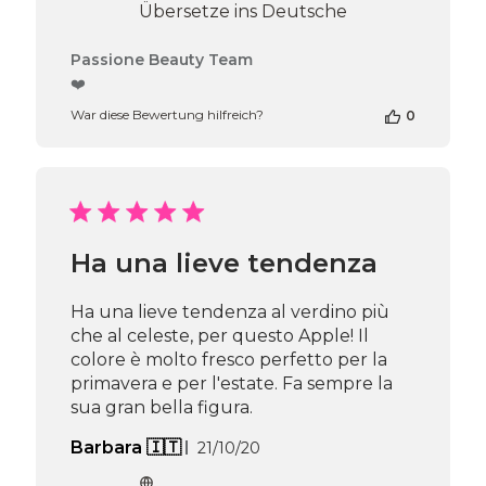
Übersetze ins Deutsche
Kommentare
Passione Beauty Team
des
❤️
Shop-
War diese Bewertung hilfreich?
0
Inhabers
zur
Bewertung
von
Passione
Beauty
Team
Ha una lieve tendenza
am
Thu
Apr
Ha una lieve tendenza al verdino più
16
che al celeste, per questo Apple! Il
2026
colore è molto fresco perfetto per la
primavera e per l'estate. Fa sempre la
sua gran bella figura.
Veröffentlichungsdatum
Barbara 🇮🇹
21/10/20