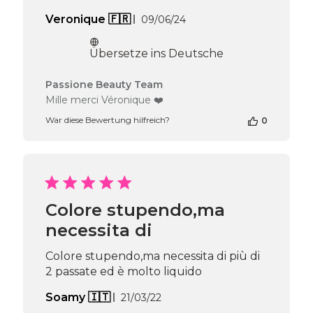
Veröffentlichungsdatum
Veronique 🇫🇷
09/06/24
Übersetze ins Deutsche
Kommentare
Passione Beauty Team
des
Mille merci Véronique ❤️
Shop-
War diese Bewertung hilfreich?
0
Inhabers
zur
Bewertung
von
Passione
Beauty
Team
Colore stupendo,ma
am
necessita di
Sun
Jun
09
Colore stupendo,ma necessita di più di
2024
2 passate ed è molto liquido
Veröffentlichungsdatum
Soamy 🇮🇹
21/03/22