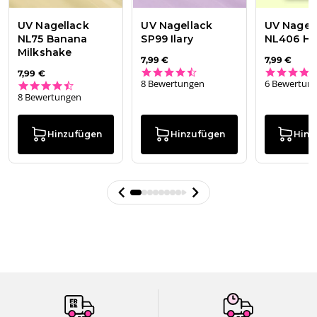
UV Nagellack
UV Nagellack
UV Nagel
NL75 Banana
SP99 Ilary
NL406 H
Milkshake
7,99 €
7,99 €
4.4 star rating
7,99 €
8 Bewertungen
6 Bewertun
4.3 star rating
8 Bewertungen
Hinzufügen
Hinzufügen
Hinz