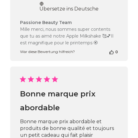
Übersetze ins Deutsche
Kommentare
Passione Beauty Team
des
Mille merci, nous sommes super contents
Shop-
que tu as aimé notre Apple Milkshake 🥰💕Il
Inhabers
est magnifique pour le printemps 🏵️
zur
Bewertung
War diese Bewertung hilfreich?
0
von
Passione
Beauty
Team
am
Tue
Dec
Bonne marque prix
03
2024
abordable
Bonne marque prix abordable et
produits de bonne qualité et toujours
un petit cadeau qui fait plaisir