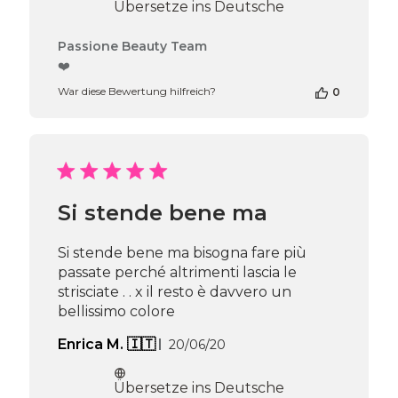
Übersetze ins Deutsche
Kommentare
Passione Beauty Team
des
❤️
Shop-
War diese Bewertung hilfreich?
0
Inhabers
zur
Bewertung
von
Passione
Beauty
Team
Si stende bene ma
am
Thu
Apr
Si stende bene ma bisogna fare più
16
passate perché altrimenti lascia le
2026
strisciate . . x il resto è davvero un
bellissimo colore
Veröffentlichungsdatum
Enrica M. 🇮🇹
20/06/20
Übersetze ins Deutsche