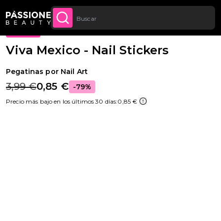
Descuento cantidad: desde un -5 % en todos
Migaja de pan
Nail Art
·
Pegatinas
CONTENIDO
APROVECHA
los pedidos a partir de 250 €
OFERTA
Viva Mexico - Nail Stickers
Pegatinas por Nail Art
3,99 €
0,85 €
-79%
Precio más bajo en los últimos 30 días:
0,85 €