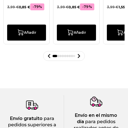
-
79
%
-
79
%
3,99 €
0,85 €
3,99 €
0,85 €
3,99 €
1,55 
Añadir
Añadir
Añ
Envío en el mismo
Envío gratuito
para
día
para pedidos
pedidos superiores a
realizados antes de