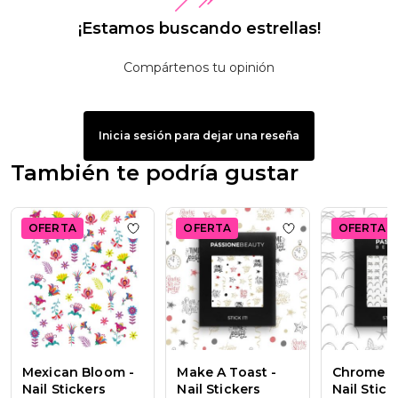
¡Estamos buscando estrellas!
Compártenos tu opinión
Inicia sesión para dejar una reseña
También te podría gustar
OFERTA
OFERTA
OFERTA
Add to wishlist
Mexican Bloom - Nail Stick
Add to wishlist
Ma
Mexican Bloom -
Make A Toast -
Chrome A
Nail Stickers
Nail Stickers
Nail Stick