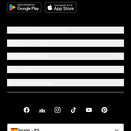
Google
Apple
COMPRAR POR CATEGORÍA
PEDIDOS Y ENVÍOS
SOBRE NOSOTROS
LINK ÚTILES
INFORMACIÓN LEGAL
Facebook
Facebook Groups
Instagram
TikTok
YouTube
Pinterest
Enlaces sociales
Spain - ES