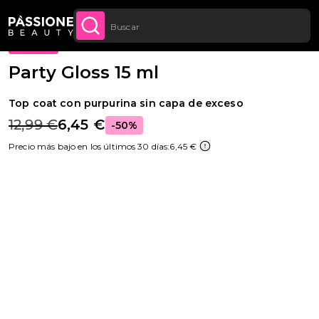
Descuento cantidad: desde un -5 % en todos
Migaja de pan
Esmaltes semipermanentes
·
Top Coats
CONTENIDO
APROVECHA
los pedidos a partir de 250 €
OFERTA
Party Gloss 15 ml
Top coat con purpurina sin capa de exceso
12,99 €
6,45 €
-50%
Precio más bajo en los últimos 30 días:
6,45 €