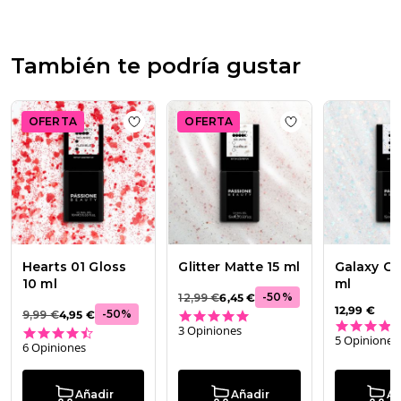
Feb
24
2025
También te podría gustar
OFERTA
OFERTA
Add to wishlist
Hearts 01 Gloss 10 ml
Add to wishlist
Gl
Hearts 01 Gloss
Glitter Matte 15 ml
Galaxy Gl
10 ml
ml
-
50
%
12,99 €
6,45 €
12,99 €
5.0 star rating
-
50
%
9,99 €
4,95 €
3 Opiniones
4.7 star rating
5 Opiniones
6 Opiniones
Añadir
Añadir
Añ