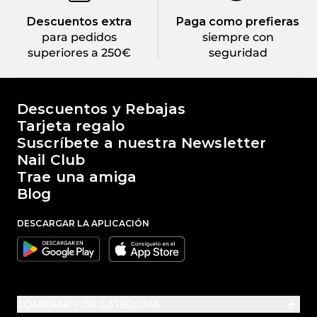
Descuentos extra
Paga como prefieras
para pedidos
siempre con
superiores a 250€
seguridad
El mundo de Passione Beauty
Descuentos y Rebajas
Tarjeta regalo
Suscríbete a nuestra Newsletter
Nail Club
Trae una amiga
Blog
DESCARGAR LA APLICACIÓN
Google
Apple
COMPRAR POR CATEGORÍA