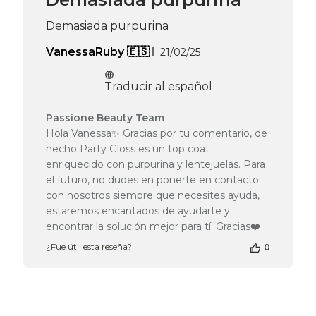
Passione
Beauty
Demasiada purpurina
Team
el
Fecha
VanessaRuby 🇪🇸
21/02/25
Thu
de
Jun
publicación
25
Traducir al español
2026
Comentarios
Passione Beauty Team
del
Hola Vanessa✨ Gracias por tu comentario, de
propietario
hecho Party Gloss es un top coat
de
enriquecido con purpurina y lentejuelas. Para
la
el futuro, no dudes en ponerte en contacto
tienda
con nosotros siempre que necesites ayuda,
en
la
estaremos encantados de ayudarte y
reseña
encontrar la solución mejor para tí. Gracias❤️
de
¿Fue útil esta reseña?
0
Passione
Beauty
Team
el
Mon