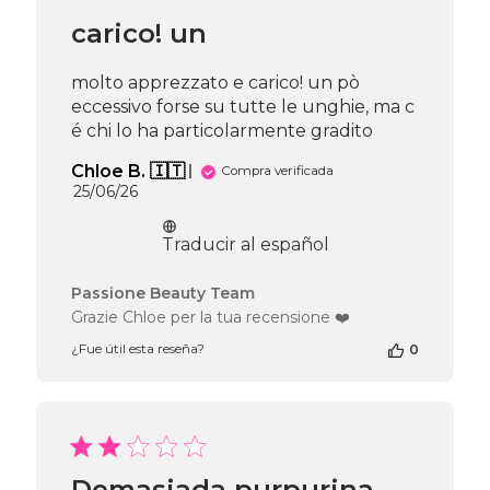
carico! un
molto apprezzato e carico! un pò
eccessivo forse su tutte le unghie, ma c
é chi lo ha particolarmente gradito
Chloe B. 🇮🇹
Compra verificada
Fecha
25/06/26
de
publicación
Traducir al español
Comentarios
Passione Beauty Team
del
Grazie Chloe per la tua recensione ❤️
propietario
¿Fue útil esta reseña?
0
de
la
tienda
en
la
reseña
de
Demasiada purpurina