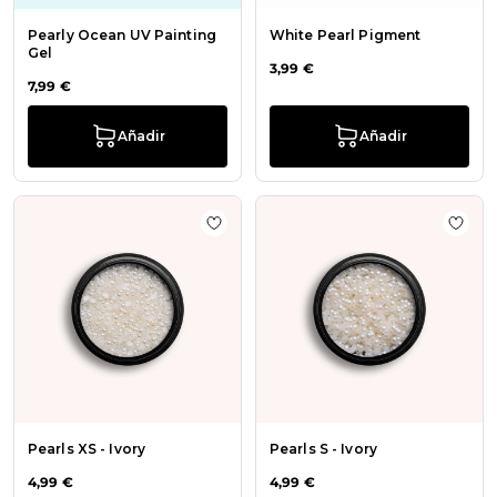
Pearly Ocean UV Painting
White Pearl Pigment
Gel
3,99 €
7,99 €
Añadir
Añadir
Añadir a la lista de deseos Pearls XS 
Añadi
Pearls XS - Ivory
Pearls S - Ivory
4,99 €
4,99 €