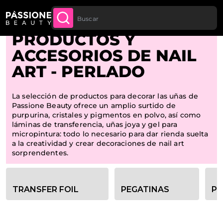
Descuento cantidad: desde un -5 % en todos
Migaja de pan
Home
CONTENIDO
APROVECHA
los pedidos a partir de 250 €
PRODUCTOS Y
ACCESORIOS DE NAIL
ART - PERLADO
La selección de productos para decorar las uñas de
Passione Beauty ofrece un amplio surtido de
purpurina, cristales y pigmentos en polvo, así como
láminas de transferencia, uñas joya y gel para
micropintura: todo lo necesario para dar rienda suelta
a la creatividad y crear decoraciones de nail art
sorprendentes.
Opciones de filtro de categoría
TRANSFER FOIL
PEGATINAS
PO