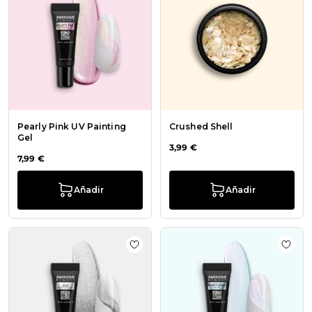
Pearly Pink UV Painting
Crushed Shell
Gel
3,99 €
7,99 €
Añadir
Añadir
Añadir a la lista de deseos Silver UV
Añadi