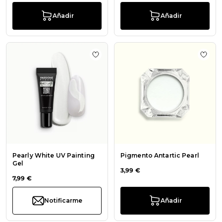
Añadir
Añadir
Añadir a la lista de deseos Pearly W
Añadi
Pearly White UV Painting
Pigmento Antartic Pearl
Gel
3,99 €
7,99 €
Notificarme
Añadir