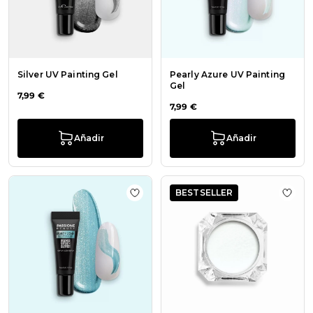
Silver UV Painting Gel
Pearly Azure UV Painting
Gel
7,99 €
7,99 €
Añadir
Añadir
BESTSELLER
Añadir a la lista de deseos Pearly 
Añadi