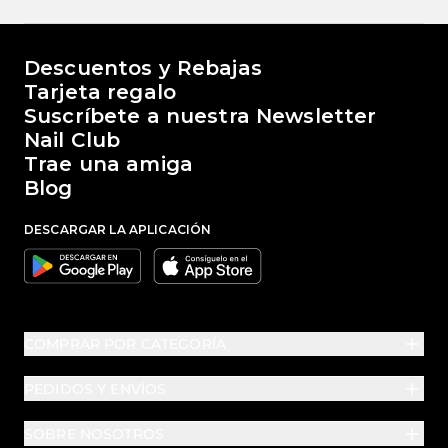
El mundo de Passione Beauty
Descuentos y Rebajas
Tarjeta regalo
Suscríbete a nuestra Newsletter
Nail Club
Trae una amiga
Blog
DESCARGAR LA APLICACIÓN
Google
Apple
COMPRAR POR CATEGORÍA
PEDIDOS Y ENVÍOS
SOBRE NOSOTROS