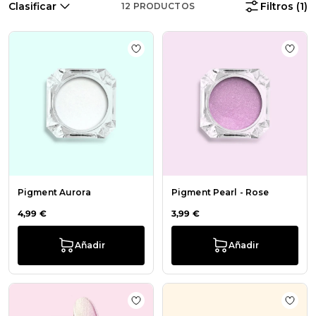
Clasificar
Filtros
(1)
12
PRODUCTOS
Añadir a la lista de deseos Pigment
Añadi
Pigment Aurora
Pigment Pearl - Rose
4,99 €
3,99 €
Añadir
Añadir
Añadir a la lista de deseos Pearly P
Añadi