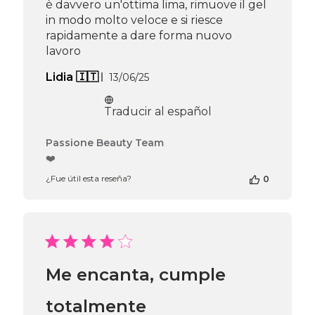
è davvero un'ottima lima, rimuove il gel
May
in modo molto veloce e si riesce
20
2026
rapidamente a dare forma nuovo
lavoro
Fecha
Lidia 🇮🇹
13/06/25
de
publicación
Traducir al español
Comentarios
Passione Beauty Team
del
❤️
propietario
¿Fue útil esta reseña?
0
de
la
tienda
en
la
reseña
de
Me encanta, cumple
Passione
Beauty
Team
totalmente
el