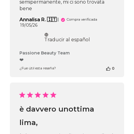
Fri
semipermanente, mi ci sono trovata
Jul
bene
17
2026
Annalisa R. 🇮🇹
Compra verificada
Fecha
19/05/26
de
publicación
Traducir al español
Comentarios
Passione Beauty Team
del
❤️
propietario
¿Fue útil esta reseña?
0
de
la
tienda
en
la
reseña
de
è davvero unottima
Passione
Beauty
Team
lima,
el
Wed