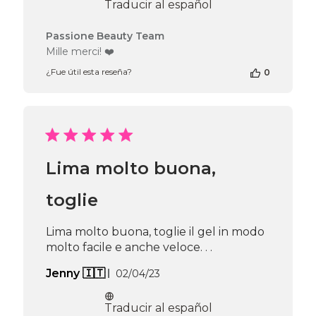
Traducir al español
2024
Comentarios
Passione Beauty Team
del
Mille merci! ❤️
propietario
¿Fue útil esta reseña?
0
de
la
tienda
en
la
reseña
de
Lima molto buona,
Passione
Beauty
Team
toglie
el
Mon
Lima molto buona, toglie il gel in modo
Nov
molto facile e anche veloce. . .
20
2023
Fecha
Jenny 🇮🇹
02/04/23
de
publicación
Traducir al español