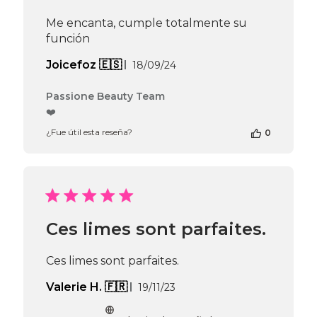
Thu
Me encanta, cumple totalmente su
Apr
función
16
2026
Fecha
Joicefoz 🇪🇸
18/09/24
de
publicación
Comentarios
Passione Beauty Team
del
❤️
propietario
¿Fue útil esta reseña?
0
de
la
tienda
en
la
reseña
de
Ces limes sont parfaites.
Passione
Beauty
Team
Ces limes sont parfaites.
el
Thu
Fecha
Valerie H. 🇫🇷
19/11/23
Sep
de
19
publicación