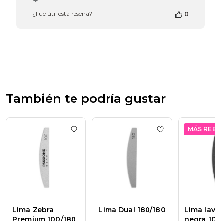
propietario
¿Fue útil esta reseña?
0
de
la
tienda
en
la
reseña
de
Passione
Beauty
También te podría gustar
Team
el
Thu
Apr
MÁS REBA
Add to wishlist
Lima Zebra Premium 100/
Add to wishlist
Li
16
2026
Lima Zebra
Lima Dual 180/180
Lima lava
Premium 100/180
negra 100