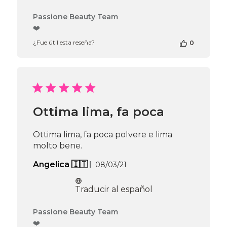
Comentarios
Passione Beauty Team
del
❤️
propietario
¿Fue útil esta reseña?
0
de
la
tienda
en
la
reseña
de
Ottima lima, fa poca
Passione
Beauty
Team
Ottima lima, fa poca polvere e lima
el
molto bene.
Thu
Apr
Fecha
Angelica 🇮🇹
08/03/21
16
de
2026
publicación
Traducir al español
Comentarios
Passione Beauty Team
del
❤️