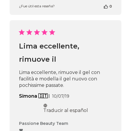
propietario
¿Fue útil esta reseña?
0
de
la
tienda
en
la
reseña
de
Lima eccellente,
Passione
Beauty
Team
rimuove il
el
Thu
Lima eccellente, rimuove il gel con
Apr
facilità e modella il gel nuovo con
16
2026
pochissime passate.
Fecha
Simona 🇮🇹
10/07/19
de
publicación
Traducir al español
Comentarios
Passione Beauty Team
del
❤️