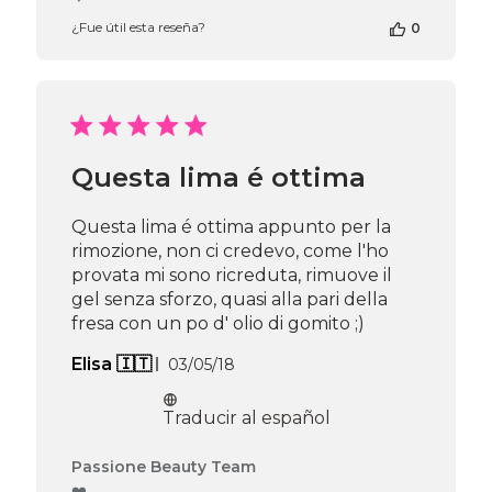
propietario
¿Fue útil esta reseña?
0
de
la
tienda
en
la
reseña
de
Questa lima é ottima
Passione
Beauty
Team
Questa lima é ottima appunto per la
el
rimozione, non ci credevo, come l'ho
Thu
provata mi sono ricreduta, rimuove il
Apr
gel senza sforzo, quasi alla pari della
16
fresa con un po d' olio di gomito ;)
2026
Fecha
Elisa 🇮🇹
03/05/18
de
publicación
Traducir al español
Comentarios
Passione Beauty Team
del
❤️