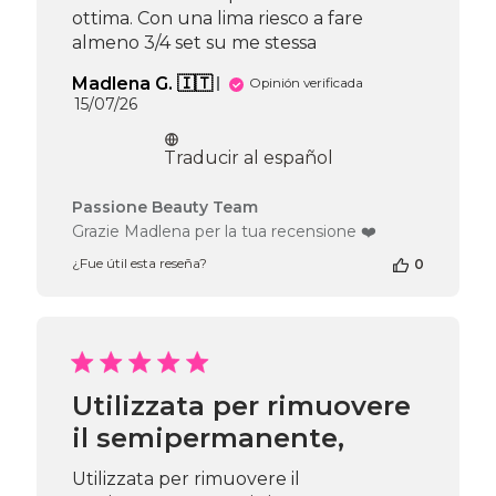
ottima. Con una lima riesco a fare
almeno 3/4 set su me stessa
Madlena G. 🇮🇹
Opinión verificada
Fecha
15/07/26
de
publicación
Traducir al español
Comentarios
Passione Beauty Team
del
Grazie Madlena per la tua recensione ❤️
propietario
¿Fue útil esta reseña?
0
de
la
tienda
en
la
reseña
de
Utilizzata per rimuovere
Passione
il semipermanente,
Beauty
Team
el
Utilizzata per rimuovere il