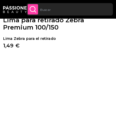
Descuento cantidad: desde un -5 % en todos
Migaja de pan
Aparatos y herramientas
·
Limas y pulidores
·
Limas
CONTENIDO
APROVECHA
los pedidos a partir de 250 €
Lima para retirado Zebra
Premium 100/150
Lima Zebra para el retirado
1,49 €