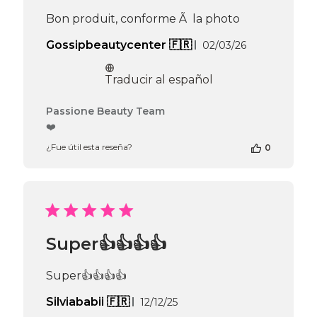
el
Bon produit, conforme Ã la photo
Thu
May
Fecha
Gossipbeautycenter 🇫🇷
02/03/26
07
de
2026
publicación
Traducir al español
Comentarios
Passione Beauty Team
del
❤️
propietario
¿Fue útil esta reseña?
0
de
la
tienda
en
la
reseña
de
Super👍👍👍👍
Passione
Beauty
Team
Super👍👍👍👍
el
Thu
Fecha
Silviababii 🇫🇷
12/12/25
Apr
de