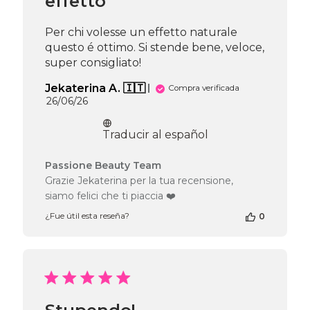
effetto
Per chi volesse un effetto naturale
questo é ottimo. Si stende bene, veloce,
super consigliato!
Jekaterina A. 🇮🇹
Compra verificada
Fecha
26/06/26
de
publicación
Traducir al español
Comentarios
Passione Beauty Team
del
Grazie Jekaterina per la tua recensione,
propietario
siamo felici che ti piaccia ❤️
de
la
¿Fue útil esta reseña?
0
tienda
en
la
reseña
de
Passione
Beauty