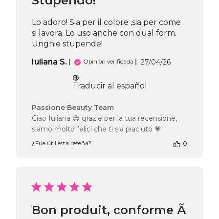
Stupendo!
Team
el
Lo adoro! Sia per il colore ,sia per come
Fri
si lavora. Lo uso anche con dual form.
Jun
Unghie stupende!
26
2026
Fecha
Iuliana S.
27/04/26
Opinión verificada
de
publicación
Traducir al español
Comentarios
Passione Beauty Team
del
Ciao Iuliana 😊 grazie per la tua recensione,
propietario
siamo molto felici che ti sia piaciuto 💗
de
la
¿Fue útil esta reseña?
0
tienda
en
la
reseña
de
Passione
Bon produit, conforme Ã
Beauty
Team