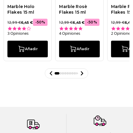
Marble Holo
Marble Rosè
Marble Pi
Flakes 15 ml
Flakes 15 ml
Flakes 15
-
50
%
-
50
%
12,99 €
6,45 €
12,99 €
6,45 €
12,99 €
6,45
4.0 star rating
5.0 star rating
3 Opiniones
4 Opiniones
2 Opiniones
Añadir
Añadir
Añ