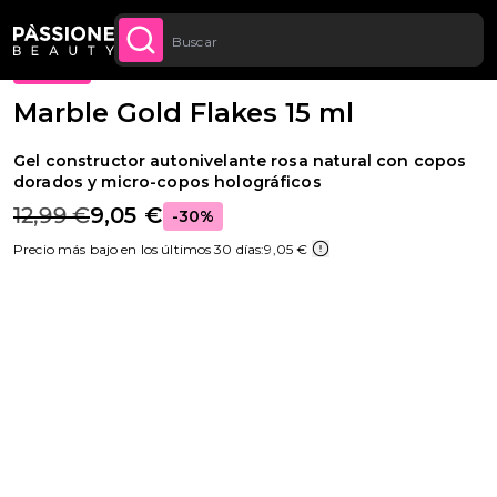
Descuento cantidad: desde un -5 % en todos
Migaja de pan
Geles y acrílicos
·
Builder gel
APROVECHA
CONTENIDO
los pedidos a partir de 250 €
OFERTA
Envío GRATIS en todos los pedidos a partir
COMPRA
AHORA
de 70 €.
Marble Gold Flakes 15 ml
Gel constructor autonivelante rosa natural con copos
dorados y micro-copos holográficos
12,99 €
9,05 €
-30%
Precio más bajo en los últimos 30 días:
9,05 €