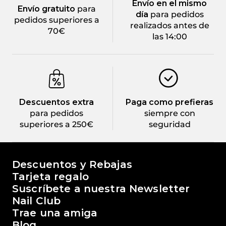
Envío en el mismo
Envío gratuito
para
día
para pedidos
pedidos superiores a
realizados antes de
70€
las 14:00
Descuentos extra
Paga como prefieras
para pedidos
siempre con
superiores a 250€
seguridad
El mundo de Passione Beauty
Descuentos y Rebajas
Tarjeta regalo
Suscríbete a nuestra Newsletter
Nail Club
Trae una amiga
Blog