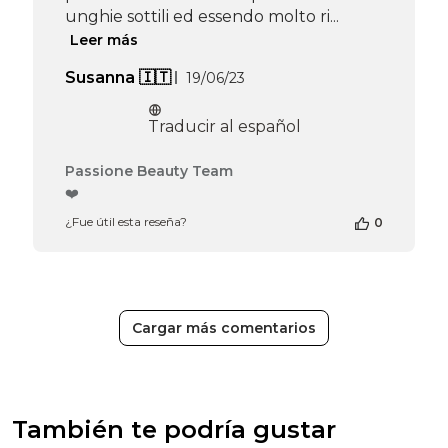
unghie sottili ed essendo molto ri...
Leer más
Fecha
Susanna 🇮🇹
19/06/23
de
publicación
Traducir al español
Comentarios
Passione Beauty Team
del
❤️
propietario
¿Fue útil esta reseña?
0
de
la
tienda
en
la
reseña
Cargar más comentarios
de
Passione
Beauty
Team
el
También te podría gustar
Thu