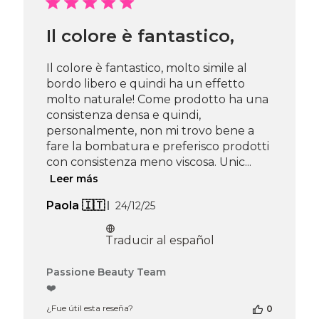
Passione
Beauty
Team
Il colore è fantastico,
el
Mon
Il colore è fantastico, molto simile al
Jun
bordo libero e quindi ha un effetto
08
molto naturale! Come prodotto ha una
2026
consistenza densa e quindi,
personalmente, non mi trovo bene a
fare la bombatura e preferisco prodotti
con consistenza meno viscosa. Unic...
Leer más
Fecha
Paola 🇮🇹
24/12/25
de
publicación
Traducir al español
Comentarios
Passione Beauty Team
del
❤️
propietario
¿Fue útil esta reseña?
0
de