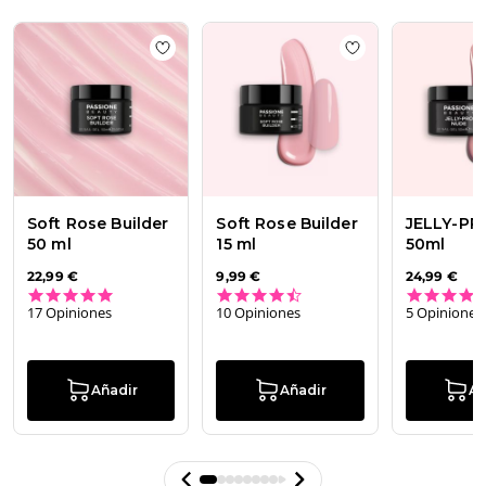
Apr
16
2026
Add to wishlist
Soft Rose Builder 50 ml
Add to wishlist
So
Soft Rose Builder
Soft Rose Builder
JELLY-PR
50 ml
15 ml
50ml
22,99 €
9,99 €
24,99 €
4.8 star rating
4.3 star rating
17 Opiniones
10 Opiniones
5 Opiniones
Añadir
Añadir
Añ