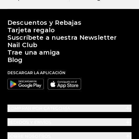
El mundo de Passione Beauty
Descuentos y Rebajas
Tarjeta regalo
Suscríbete a nuestra Newsletter
Nail Club
Trae una amiga
Blog
DESCARGAR LA APLICACIÓN
Google
Apple
COMPRAR POR CATEGORÍA
PEDIDOS Y ENVÍOS
SOBRE NOSOTROS