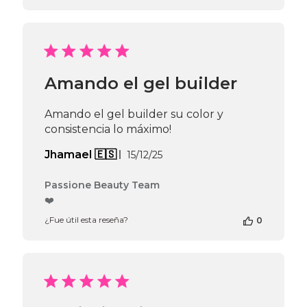
la
tienda
en
la
reseña
de
Amando el gel builder
Passione
Beauty
Team
Amando el gel builder su color y
el
consistencia lo máximo!
Thu
Apr
Fecha
Jhamael 🇪🇸
15/12/25
16
de
2026
publicación
Comentarios
Passione Beauty Team
del
❤️
propietario
¿Fue útil esta reseña?
0
de
la
tienda
en
la
reseña
de