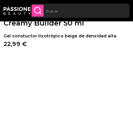
Descuento cantidad: desde un -5 % en todos
Migaja de pan
Geles y acrílicos
·
Builder gel
CONTENIDO
APROVECHA
los pedidos a partir de 250 €
Creamy Builder 50 ml
Gel constuctor tixotrópico beige de densidad alta
22,99 €