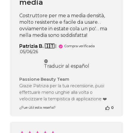
media
Costruttore per me a media densità,
molto resistente e facile da usare. .
ovviamente in estate cola un po'. . ma
nella media sono soddisfatta!
Patrizia B. 🇮🇹
Compra verificada
Fecha
05/06/26
de
publicación
Traducir al español
Comentarios
Passione Beauty Team
del
Grazie Patrizia per la tua recensione, puoi
propietario
effettuare meno unghie alla volta o
de
velocizzare la tempistica di applicazione ❤️
la
tienda
¿Fue útil esta reseña?
0
en
la
reseña
de