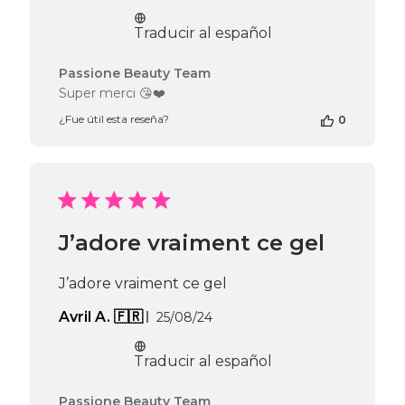
Apr
de
04
publicación
Traducir al español
2025
Comentarios
Passione Beauty Team
del
Super merci 😘❤️
propietario
¿Fue útil esta reseña?
0
de
la
tienda
en
la
reseña
de
J’adore vraiment ce gel
Passione
Beauty
Team
J’adore vraiment ce gel
el
Tue
Fecha
Avril A. 🇫🇷
25/08/24
Mar
de
18
publicación
Traducir al español
2025
Comentarios
Passione Beauty Team