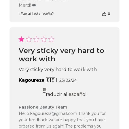
del
Merci! ❤️
propietario
¿Fue útil esta reseña?
0
de
la
tienda
en
la
reseña
de
Very sticky very hard to
Passione
work with
Beauty
Team
el
Very sticky very hard to work with
Tue
Fecha
Kagoureza 🇩🇪
May
23/02/24
de
05
publicación
2026
Traducir al español
Comentarios
Passione Beauty Team
del
Hello kagoureza@gmail.com Thank you for
propietario
your feedback we are happy that you have
de
ordered from us again! The problems you
la