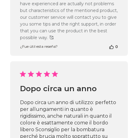
have experienced are actually not problems
tienda
but characteristics of the mentioned product,
en
la
our customer service will contact you to give
reseña
you some tips and the right support, in order
de
that you can use the product in the best
Passione
possible way. 🥰
Beauty
Team
¿Fue útil esta reseña?
0
el
Thu
Apr
16
2026
Dopo circa un anno
Dopo circa un anno di utilizzo: perfetto
per allungamenti in quanto è
rigidissimo, anche naturali in quanto il
colore è esattamente come il bordo
libero Sconsiglio per la bombatura
perché brucia molto soprattutto su