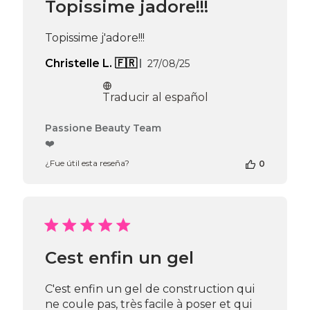
Topissime jadore!!!
Passione
Beauty
Team
Topissime j'adore!!!
el
Thu
Fecha
Christelle L. 🇫🇷
27/08/25
Apr
de
16
publicación
Traducir al español
2026
Comentarios
Passione Beauty Team
del
❤️
propietario
¿Fue útil esta reseña?
0
de
la
tienda
en
la
reseña
de
Cest enfin un gel
Passione
Beauty
Team
C'est enfin un gel de construction qui
el
ne coule pas, très facile à poser et qui