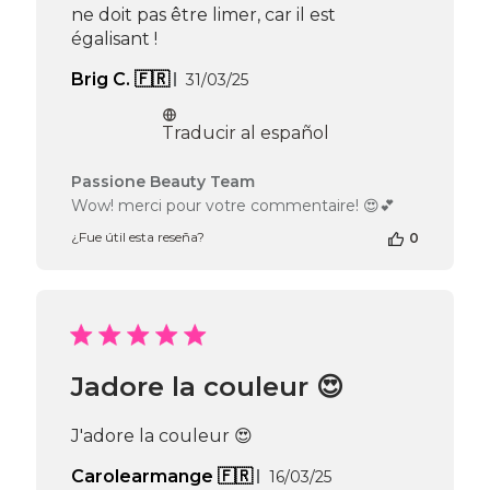
Thu
ne doit pas être limer, car il est
Apr
égalisant !
16
2026
Fecha
Brig C. 🇫🇷
31/03/25
de
publicación
Traducir al español
Comentarios
Passione Beauty Team
del
Wow! merci pour votre commentaire! 😍💕
propietario
¿Fue útil esta reseña?
0
de
la
tienda
en
la
reseña
de
Jadore la couleur 😍
Passione
Beauty
Team
J'adore la couleur 😍
el
Fri
Fecha
Carolearmange 🇫🇷
16/03/25