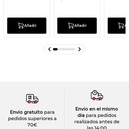
Añadir
Añadir
Añ
Envío en el mismo
Envío gratuito
para
día
para pedidos
pedidos superiores a
realizados antes de
70€
las 14:00