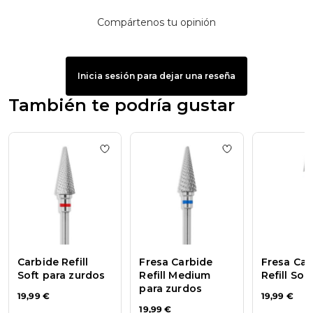
Compártenos tu opinión
Inicia sesión para dejar una reseña
También te podría gustar
Add to wishlist
Carbide Refill Soft para zur
Add to wishlist
Fr
Carbide Refill
Fresa Carbide
Fresa Car
Soft para zurdos
Refill Medium
Refill Soft
para zurdos
19,99 €
19,99 €
19,99 €