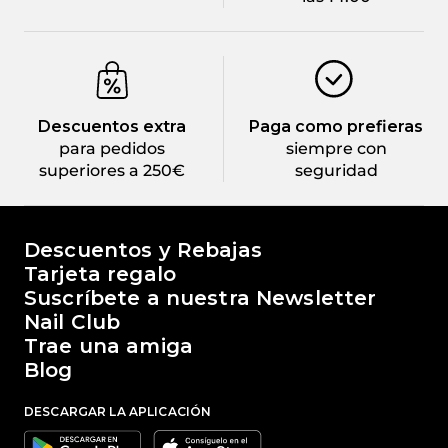
Descuentos extra
Paga como prefieras
para pedidos
siempre con
superiores a 250€
seguridad
El mundo de Passione Beauty
Descuentos y Rebajas
Tarjeta regalo
Suscríbete a nuestra Newsletter
Nail Club
Trae una amiga
Blog
DESCARGAR LA APLICACIÓN
Google
Apple