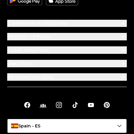
COMPRAR POR CATEGORÍA
PEDIDOS Y ENVÍOS
SOBRE NOSOTROS
LINK ÚTILES
INFORMACIÓN LEGAL
Facebook
Facebook Groups
Instagram
TikTok
YouTube
Pinterest
Enlaces sociales
Spain - ES