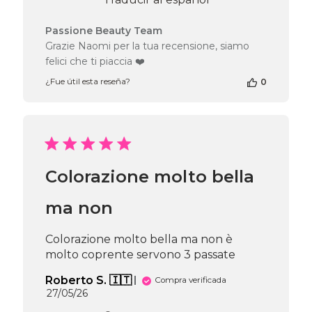
Comentarios
Passione Beauty Team
del
Grazie Naomi per la tua recensione, siamo
propietario
felici che ti piaccia ❤️
de
la
¿Fue útil esta reseña?
0
tienda
en
la
reseña
de
Passione
Colorazione molto bella
Beauty
Team
el
ma non
Fri
Jul
Colorazione molto bella ma non è
17
2026
molto coprente servono 3 passate
Roberto S. 🇮🇹
Compra verificada
Fecha
27/05/26
de