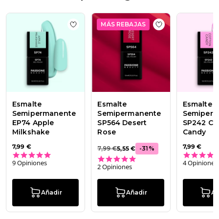
el
Thu
Apr
MÁS REBAJAS
Add to wishlist
Esmalte Semipermanente 
Add to wishlist
Es
16
2026
Esmalte
Esmalte
Esmalte
Semipermanente
Semipermanente
Semiper
EP74 Apple
SP564 Desert
SP242 Co
Milkshake
Rose
Candy
7,99 €
7,99 €
-
31
%
7,99 €
5,55 €
5.0 star rating
5.0 star rating
9 Opiniones
4 Opiniones
2 Opiniones
Añadir
Añadir
Añ