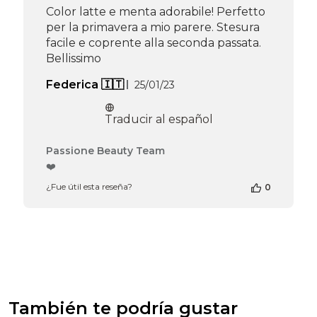
Team
Color latte e menta adorabile! Perfetto
el
per la primavera a mio parere. Stesura
Thu
facile e coprente alla seconda passata.
Apr
Bellissimo
16
2026
Fecha
Federica 🇮🇹
25/01/23
de
publicación
Traducir al español
Comentarios
Passione Beauty Team
del
❤️
propietario
¿Fue útil esta reseña?
0
de
la
tienda
en
la
reseña
de
Passione
Beauty
También te podría gustar
Team