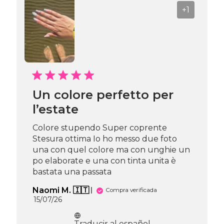
+1
Un colore perfetto per
l’estate
Colore stupendo Super coprente
Stesura ottima Io ho messo due foto
una con quel colore ma con unghie un
po elaborate e una con tinta unita è
bastata una passata
Naomi M. 🇮🇹
Compra verificada
Fecha
15/07/26
de
publicación
Traducir al español