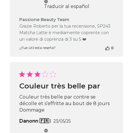
publicación
Traducir al español
Comentarios
Passione Beauty Team
del
Grazie Roberto per la tua recensione, SP243
propietario
Matcha Latte è mediamente coprente con
de
un valore di coprenza di 3 su 5 ❤️
la
tienda
¿Fue útil esta reseña?
0
en
la
reseña
de
Passione
Beauty
Couleur très belle par
Team
el
Couleur très belle par contre se
Wed
décolle et s’effritte au bout de 8 jours
Jun
10
Dommage
2026
Fecha
Danonn 🇫🇷
23/05/25
de
publicación