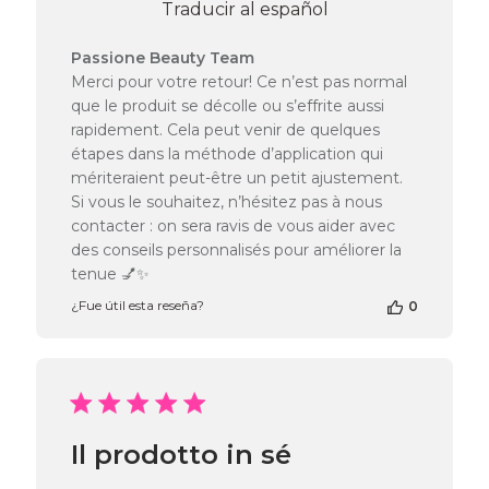
Traducir al español
Comentarios
Passione Beauty Team
del
Merci pour votre retour! Ce n’est pas normal
propietario
que le produit se décolle ou s’effrite aussi
de
rapidement. Cela peut venir de quelques
la
étapes dans la méthode d’application qui
tienda
mériteraient peut-être un petit ajustement.
en
la
Si vous le souhaitez, n’hésitez pas à nous
reseña
contacter : on sera ravis de vous aider avec
de
des conseils personnalisés pour améliorer la
Passione
tenue 💅✨
Beauty
Team
¿Fue útil esta reseña?
0
el
Mon
Jun
16
2025
Il prodotto in sé