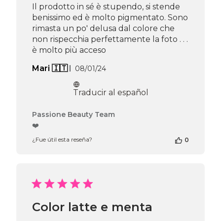
Il prodotto in sé è stupendo, si stende
benissimo ed è molto pigmentato. Sono
rimasta un po' delusa dal colore che
non rispecchia perfettamente la foto . . .
è molto più acceso
Fecha
Mari 🇮🇹
08/01/24
de
publicación
Traducir al español
Comentarios
Passione Beauty Team
del
❤️
propietario
¿Fue útil esta reseña?
0
de
la
tienda
en
la
reseña
de
Color latte e menta
Passione
Beauty