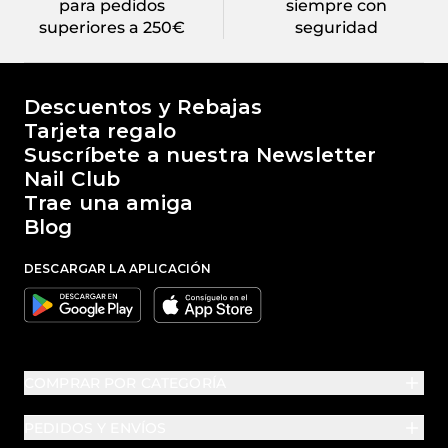
para pedidos
siempre con
superiores a 250€
seguridad
El mundo de Passione Beauty
Descuentos y Rebajas
Tarjeta regalo
Suscríbete a nuestra Newsletter
Nail Club
Trae una amiga
Blog
DESCARGAR LA APLICACIÓN
Google
Apple
COMPRAR POR CATEGORÍA
PEDIDOS Y ENVÍOS