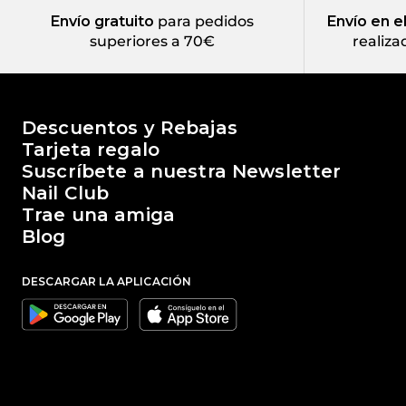
Envío gratuito
para pedidos
Envío en e
superiores a 70€
realiza
El mundo de Passione Beauty
Descuentos y Rebajas
Tarjeta regalo
Suscríbete a nuestra Newsletter
Nail Club
Trae una amiga
Blog
DESCARGAR LA APLICACIÓN
Google
Apple