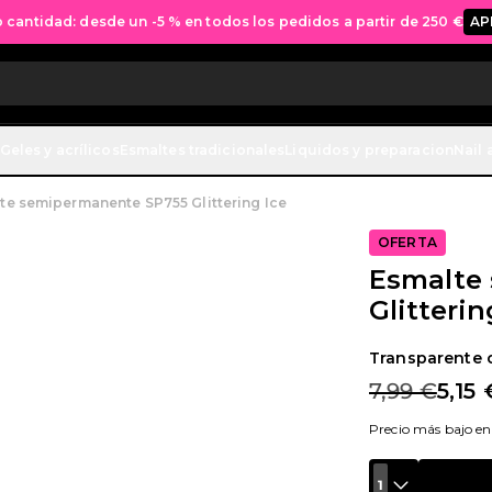
cantidad: desde un -5 % en todos los pedidos a partir de 250 €
AP
Geles y acrílicos
Esmaltes tradicionales
Liquidos y preparacion
Nail 
te semipermanente SP755 Glittering Ice
OFERTA
Esmalte
Glitterin
Transparente c
7,99 €
5,15 
Precio más bajo en 
1