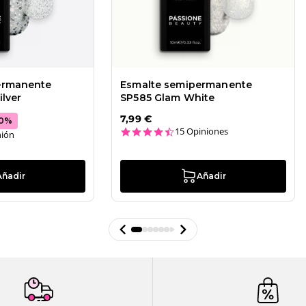
ermanente
Esmalte semipermanente
lver
SP585 Glam White
7,99 €
0
%
4.7 star rating
15 Opiniones
ar rating
nión
Añadir
Añadir