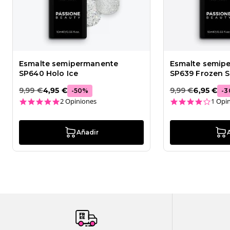
Esmalte semipermanente
Esmalte semip
SP640 Holo Ice
SP639 Frozen Si
9,99 €
4,95 €
9,99 €
6,95 €
-
50
%
-
3
5.0 star rating
4.0 st
2 Opiniones
1 Opi
Añadir