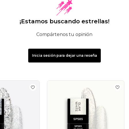
¡Estamos buscando estrellas!
Compártenos tu opinión
Inicia sesión para dejar una reseña
semipermanente SP640 Holo Ice
Add to wishlist
Esmalte semipermanente SP639
Add to