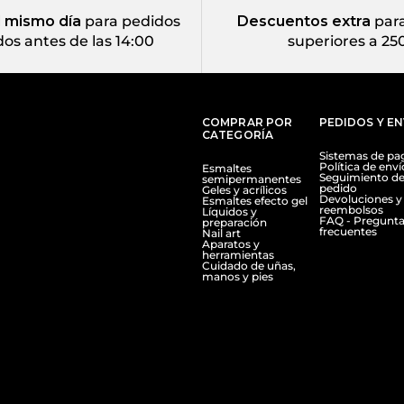
l mismo día
para pedidos
Descuentos extra
para
dos antes de las 14:00
superiores a 25
COMPRAR POR
PEDIDOS Y E
CATEGORÍA
Sistemas de pa
Política de enví
Esmaltes
Seguimiento de
semipermanentes
pedido
Geles y acrílicos
Devoluciones y
Esmaltes efecto gel
reembolsos
Líquidos y
FAQ - Pregunta
preparación
frecuentes
Nail art
Aparatos y
herramientas
Cuidado de uñas,
manos y pies