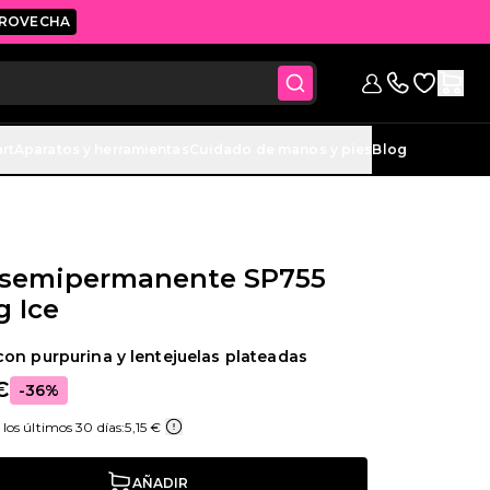
ROVECHA
Ir a la lis
Iniciar sesión
Contáctanos 
art
Aparatos y herramientas
Cuidado de manos y pies
Blog
 semipermanente SP755
g Ice
on purpurina y lentejuelas plateadas
€
-36%
los últimos 30 días:
5,15 €
AÑADIR