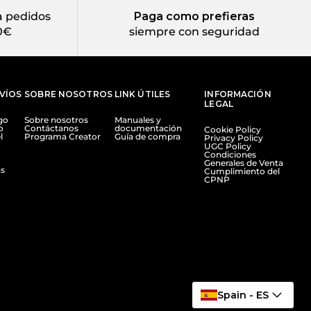
 pedidos
Paga como prefieras
0€
siempre con seguridad
NVÍOS
SOBRE NOSOTROS
LINK ÚTILES
INFORMACIÓN
LEGAL
go
Sobre nosotros
Manuales y
o
Contáctanos
documentación
Cookie Policy
l
Programa Creator
Guía de compra
Privacy Policy
UGC Policy
Condiciones
Generales de Venta
s
Cumplimiento del
CPNP
Spain - ES