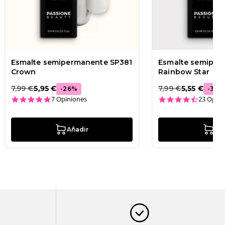
Esmalte semipermanente SP381
Esmalte semiper
Crown
Rainbow Star
7,99 €
5,95 €
7,99 €
5,55 €
-
26
%
-
31
%
5.0 star rating
4.7 star
7 Opiniones
23 Opini
Añadir
Añ