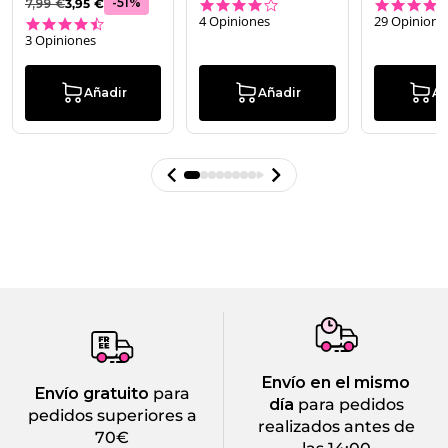
3.8 star rating
-
51
%
7,99 €
3,95 €
4 Opiniones
29 Opinione
4.7 star rating
3 Opiniones
Añadir
Añadir
Añ
Envío en el mismo
Envío gratuito
para
día
para pedidos
pedidos superiores a
realizados antes de
70€