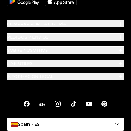
COMPRAR POR CATEGORÍA
PEDIDOS Y ENVÍOS
SOBRE NOSOTROS
LINK ÚTILES
INFORMACIÓN LEGAL
Facebook
Facebook Groups
Instagram
TikTok
YouTube
Pinterest
Enlaces sociales
Spain - ES