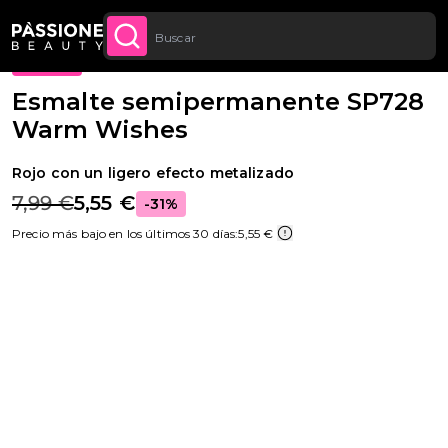
Descuento cantidad: desde un -5 % en todos
Migaja de pan
Esmaltes semipermanentes
·
Colores
·
Purpurina
CONTENIDO
APROVECHA
los pedidos a partir de 250 €
OFERTA
Esmalte semipermanente SP728
Warm Wishes
Rojo con un ligero efecto metalizado
7,99 €
5,55 €
-31%
Precio más bajo en los últimos 30 días:
5,55 €