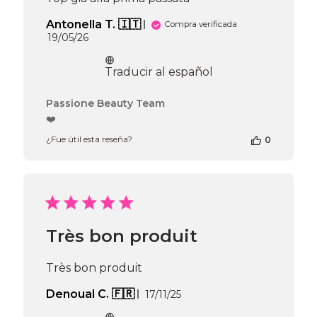
Antonella T. 🇮🇹
Compra verificada
Fecha
19/05/26
de
publicación
Traducir al español
Comentarios
Passione Beauty Team
del
❤️
propietario
¿Fue útil esta reseña?
0
de
la
tienda
en
la
reseña
de
Très bon produit
Passione
Beauty
Team
Très bon produit
el
Wed
Fecha
Denoual C. 🇫🇷
17/11/25
May
de
20