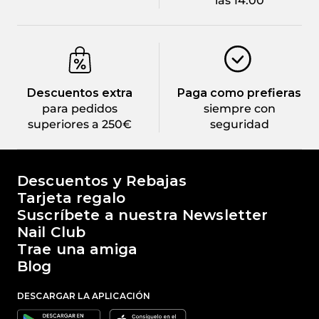
las 14:00
Descuentos extra
Paga como prefieras
para pedidos
siempre con
superiores a 250€
seguridad
El mundo de Passione Beauty
Descuentos y Rebajas
Tarjeta regalo
Suscríbete a nuestra Newsletter
Nail Club
Trae una amiga
Blog
DESCARGAR LA APLICACIÓN
Google
Apple