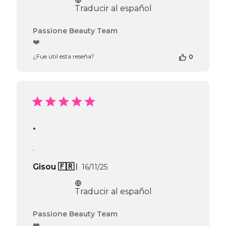
publicación
Traducir al español
2026
Comentarios
Passione Beauty Team
del
❤️
propietario
¿Fue útil esta reseña?
0
de
la
tienda
en
la
reseña
de
.
Passione
Beauty
Team
.
el
Thu
Fecha
Gisou 🇫🇷
16/11/25
Apr
de
16
publicación
Traducir al español
2026
Comentarios
Passione Beauty Team
del
❤️