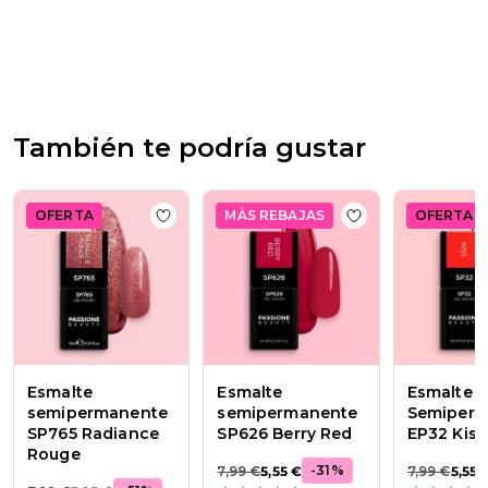
tienda
en
la
reseña
de
Passione
Beauty
También te podría gustar
Team
el
Thu
Apr
OFERTA
MÁS REBAJAS
OFERTA
Add to wishlist
Esmalte semipermanente
Add to wishlist
Es
16
2026
Esmalte
Esmalte
Esmalte
semipermanente
semipermanente
Semiper
SP765 Radiance
SP626 Berry Red
EP32 Kiss
Rouge
-
31
%
7,99 €
5,55 €
7,99 €
5,55 