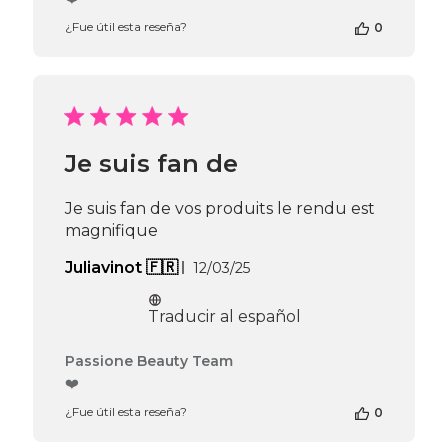
propietario
¿Fue útil esta reseña?
0
de
la
tienda
en
la
reseña
de
Je suis fan de
Passione
Beauty
Team
Je suis fan de vos produits le rendu est
el
magnifique
Thu
Apr
Fecha
Juliavinot 🇫🇷
12/03/25
16
de
2026
publicación
Traducir al español
Comentarios
Passione Beauty Team
del
❤️
propietario
¿Fue útil esta reseña?
0
de
la