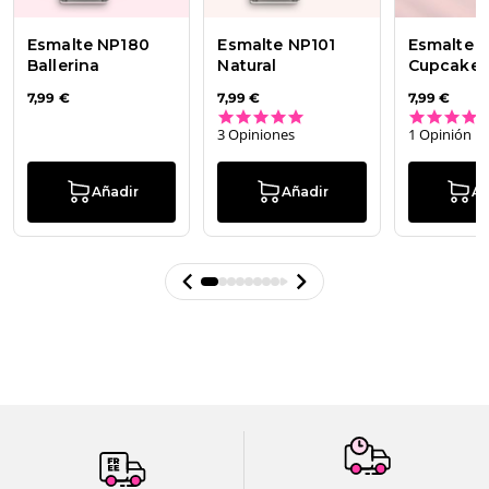
Esmalte NP180
Esmalte NP101
Esmalte 
Ballerina
Natural
Cupcake
7,99 €
7,99 €
7,99 €
5.0 star rating
3 Opiniones
1 Opinión
Añadir
Añadir
Añ