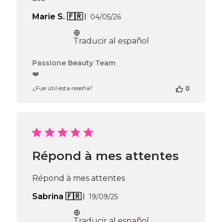
Fecha
Marie S. 🇫🇷
04/05/26
de
publicación
Traducir al español
Comentarios
Passione Beauty Team
del
❤️
propietario
¿Fue útil esta reseña?
0
de
la
tienda
en
la
reseña
de
Répond à mes attentes
Passione
Beauty
Team
Répond à mes attentes
el
Tue
Fecha
Sabrina 🇫🇷
19/09/25
May
de
05
publicación
Traducir al español
2026