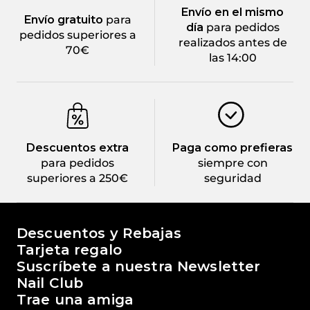
Envío en el mismo
Envío gratuito
para
día
para pedidos
pedidos superiores a
realizados antes de
70€
las 14:00
Descuentos extra
Paga como prefieras
para pedidos
siempre con
superiores a 250€
seguridad
El mundo de Passione Beauty
Descuentos y Rebajas
Tarjeta regalo
Suscríbete a nuestra Newsletter
Nail Club
Trae una amiga