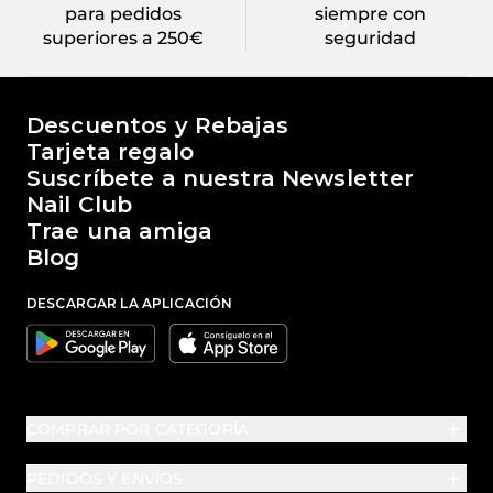
para pedidos
siempre con
superiores a 250€
seguridad
El mundo de Passione Beauty
Descuentos y Rebajas
Tarjeta regalo
Suscríbete a nuestra Newsletter
Nail Club
Trae una amiga
Blog
DESCARGAR LA APLICACIÓN
Google
Apple
COMPRAR POR CATEGORÍA
PEDIDOS Y ENVÍOS