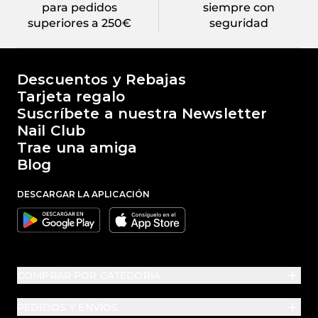
para pedidos
siempre con
superiores a 250€
seguridad
El mundo de Passione Beauty
Descuentos y Rebajas
Tarjeta regalo
Suscríbete a nuestra Newsletter
Nail Club
Trae una amiga
Blog
DESCARGAR LA APLICACIÓN
Google
Apple
COMPRAR POR CATEGORÍA
PEDIDOS Y ENVÍOS