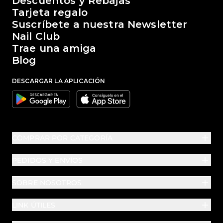
El mundo de Passione Beauty
Descuentos y Rebajas
Tarjeta regalo
Suscríbete a nuestra Newsletter
Nail Club
Trae una amiga
Blog
DESCARGAR LA APLICACIÓN
Google
Apple
COMPRAR POR CATEGORÍA
PEDIDOS Y ENVÍOS
SOBRE NOSOTROS
LINK ÚTILES