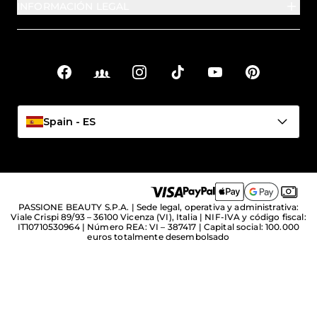
INFORMACIÓN LEGAL
Facebook
Facebook Groups
Instagram
TikTok
YouTube
Pinterest
Enlaces sociales
Spain - ES
PASSIONE BEAUTY S.P.A. | Sede legal, operativa y administrativa:
Viale Crispi 89/93 – 36100 Vicenza (VI), Italia | NIF-IVA y código fiscal:
IT10710530964 | Número REA: VI – 387417 | Capital social: 100.000
euros totalmente desembolsado