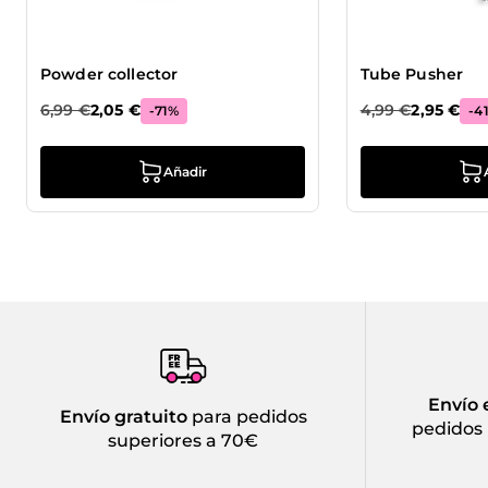
Powder collector
Tube Pusher
6,99 €
2,05 €
4,99 €
2,95 €
-
71
%
-
4
Añadir
Envío 
Envío gratuito
para pedidos
pedidos 
superiores a 70€