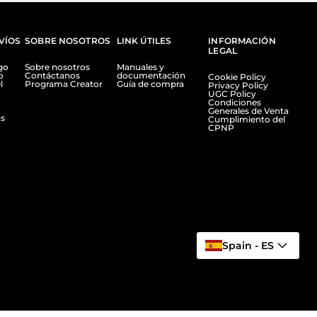
VÍOS
SOBRE NOSOTROS
LINK ÚTILES
INFORMACIÓN
LEGAL
go
Sobre nosotros
Manuales y
o
Contáctanos
documentación
Cookie Policy
l
Programa Creator
Guía de compra
Privacy Policy
UGC Policy
Condiciones
Generales de Venta
s
Cumplimiento del
CPNP
Spain - ES