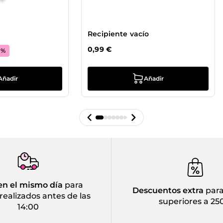
Recipiente vacío
0,99 €
1
%
Añadir
Añadir
en el mismo día
para
Descuentos extra
para
realizados antes de las
superiores a 25
14:00