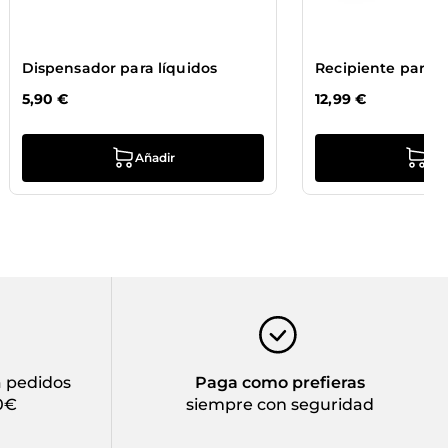
Dispensador para líquidos
Recipiente para es
5,90 €
12,99 €
Añadir
Añ
 pedidos
Paga como prefieras
0€
siempre con seguridad