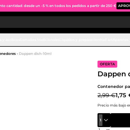
to cantidad: desde un -5 % en todos los pedidos a partir de 250 €
APRO
s y acrílicos
Esmaltes tradicionales
Liquidos y preparacion
Nail art
Aparatos 
tenedores
·
Dappen dish-10ml
OFERTA
Dappen d
Contenedor par
2,99 €
1,75 
Precio más bajo en
1
Cantidad