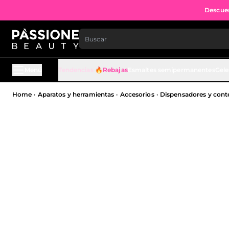
Descuen
IR AL CONTENIDO
Menú
Tendencias 🔥
Rebajas
Esmaltes semipermanentes
Gele
Migaja de pan
Home
·
Aparatos y herramientas
·
Accesorios
·
Dispensadores y con