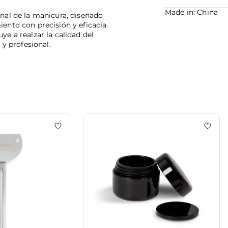
Made in: China
nal de la manicura, diseñado
ento con precisión y eficacia.
e a realzar la calidad del
 y profesional.
llector
Add to wishlist
Tube Pusher
Add t