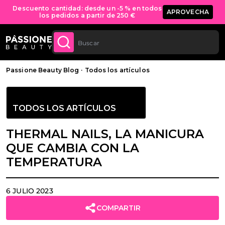
Envío GRATIS en todos los pedidos a partir
COMPRA
AHORA
de 70 €.
CONTENIDO
Migaja de pan
Passione Beauty Blog
·
Todos los artículos
TODOS LOS ARTÍCULOS
THERMAL NAILS, LA MANICURA
QUE CAMBIA CON LA
TEMPERATURA
6 JULIO 2023
COMPARTIR