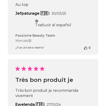
Au top
Fecha
Jefpaturage 🇫🇷
30/03/25
de
publicación
Traducir al español
Comentarios
Passione Beauty Team
del
Merciiiiii😍
propietario
¿Fue útil esta reseña?
0
de
la
tienda
en
la
reseña
de
Très bon produit je
Passione
Beauty
Team
Très bon produit je recommande
el
vivement
Mon
Mar
Fecha
Ewelenda 🇫🇷
27/10/24