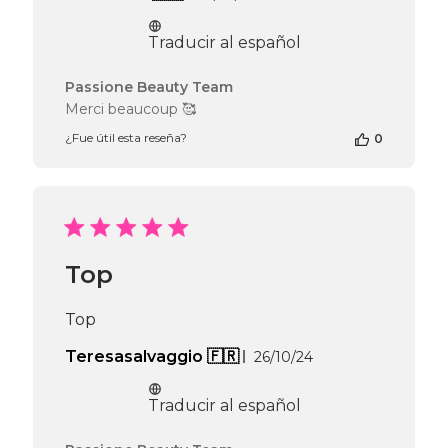
31
de
2025
publicación
Traducir al español
Comentarios
Passione Beauty Team
del
Merci beaucoup 🥰
propietario
¿Fue útil esta reseña?
0
de
la
tienda
en
la
reseña
de
Top
Passione
Beauty
Team
Top
el
Tue
Fecha
Teresasalvaggio 🇫🇷
26/10/24
May
de
05
publicación
Traducir al español
2026
Comentarios