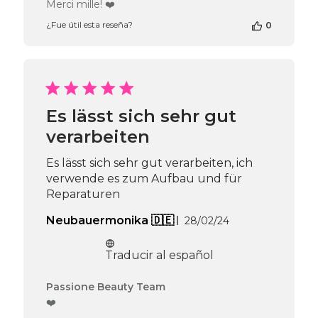
del
Merci mille! ❤️
propietario
¿Fue útil esta reseña?
0
de
la
tienda
en
la
reseña
de
Es lässt sich sehr gut
Passione
verarbeiten
Beauty
Team
el
Es lässt sich sehr gut verarbeiten, ich
Wed
verwende es zum Aufbau und für
Sep
Reparaturen
25
2024
Fecha
Neubauermonika 🇩🇪
28/02/24
de
publicación
Traducir al español
Comentarios
Passione Beauty Team
del
❤️
propietario