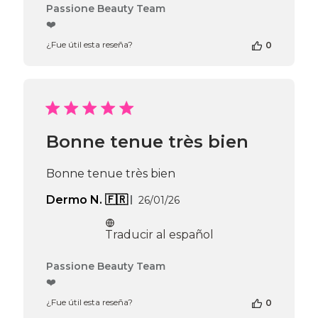
Comentarios
Passione Beauty Team
del
❤️
propietario
¿Fue útil esta reseña?
0
de
la
tienda
en
la
reseña
de
Bonne tenue très bien
Passione
Beauty
Team
Bonne tenue très bien
el
Thu
Fecha
Dermo N. 🇫🇷
26/01/26
Apr
de
16
publicación
Traducir al español
2026
Comentarios
Passione Beauty Team
del
❤️
propietario
¿Fue útil esta reseña?
0
de