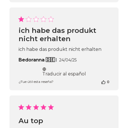
la
tienda
en
la
reseña
de
ich habe das produkt
Passione
nicht erhalten
Beauty
Team
el
ich habe das produkt nicht erhalten
Thu
Fecha
Bedoranna 🇩🇪
Apr
24/04/25
de
16
publicación
2026
Traducir al español
¿Fue útil esta reseña?
0
Au top