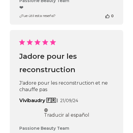
Passione Beauty Team
del
❤️
propietario
¿Fue útil esta reseña?
0
de
la
tienda
en
la
reseña
de
Jadore pour les
Passione
Beauty
Team
reconstruction
el
Thu
J'adore pour les reconstruction et ne
Oct
chauffe pas
31
2024
Fecha
Vivibaudry 🇫🇷
21/09/24
de
publicación
Traducir al español
Comentarios
Passione Beauty Team