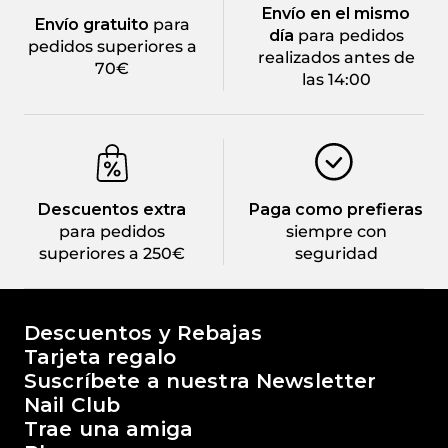
Envío en el mismo
Envío gratuito
para
día
para pedidos
pedidos superiores a
realizados antes de
70€
las 14:00
Descuentos extra
Paga como prefieras
para pedidos
siempre con
superiores a 250€
seguridad
El mundo de Passione Beauty
Descuentos y Rebajas
Tarjeta regalo
Suscríbete a nuestra Newsletter
Nail Club
Trae una amiga