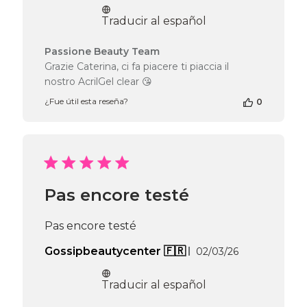
de
publicación
Traducir al español
Comentarios
Passione Beauty Team
del
Grazie Caterina, ci fa piacere ti piaccia il
propietario
nostro AcrilGel clear 😘
de
la
¿Fue útil esta reseña?
0
tienda
en
la
reseña
de
Passione
Pas encore testé
Beauty
Team
el
Pas encore testé
Wed
Jun
Fecha
Gossipbeautycenter 🇫🇷
02/03/26
10
de
2026
publicación
Traducir al español