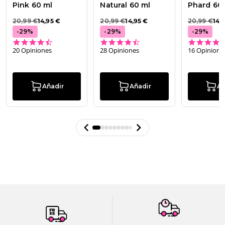
Pink 60 ml
Natural 60 ml
Phard 60
20,99 €
14,95 €
20,99 €
14,95 €
20,99 €
14,
-
29
%
-
29
%
-
29
%
4.7 star rating
4.6 star rating
20 Opiniones
28 Opiniones
16 Opinione
Añadir
Añadir
Añ