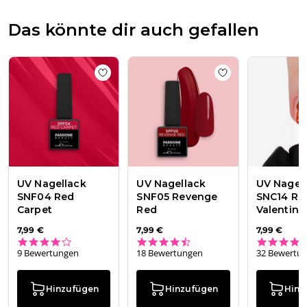
Das könnte dir auch gefallen
Add to wishlist
UV Nagellack SNF04 Red 
Add to wishlist
UV
UV Nagellack
UV Nagellack
UV Nagel
SNF04 Red
SNF05 Revenge
SNC14 Re
Carpet
Red
Valentino
7,99 €
7,99 €
7,99 €
3.8 star rating
4.6 star rating
9 Bewertungen
18 Bewertungen
32 Bewertu
Hinzufügen
Hinzufügen
Hinz