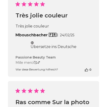
2025
Très jolie couleur
Très jolie couleur
Veröffentlichungsd
Mbouschbacher 🇫🇷
24/02/25
Übersetze ins Deutsche
Kommentare
Passione Beauty Team
des
Mille merci🥰💕
Shop-
War diese Bewertung hilfreich?
0
Inhabers
zur
Bewertung
von
Passione
Beauty
Team
Ras comme Sur la photo
am
Mon