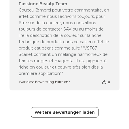
Kommentare
Passione Beauty Team
des
Coucou 🥰merci pour votre commentaire, en
Shop-
effet comme nous l'écrivons toujours, pour
Inhabers
être sûr de la couleur, nous conseillons
zur
toujours de contacter SAV ou au moins de
Bewertung
lire la description de la couleur sur la fiche
von
Passione
technique du produit. dans ce cas en effet, le
Beauty
produit est décrit comme suit: ""VSF67
Team
Scarlet contient un mélange harmonieux de
am
teintes rouges et magenta. Il est pigmenté,
Mon
riche en couleur et couvre très bien dès la
Dec
première application""
30
2024
War diese Bewertung hilfreich?
0
Weitere Bewertungen laden