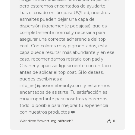
zur
pero estaremos encantados de ayudarte.
Bewertung
Tras el curado en lámpara UV/Led, nuestros
von
Passione
esmaltes pueden dejar una capa de
Beauty
dispersión (ligeramente pegajosa), que es
Team
completamente normal y necesaria para
am
asegurar una correcta adherencia del top
Thu
coat. Con colores muy pigmentados, esta
Apr
capa puede resultar más abundante y en ese
16
2026
caso, recomendamos retirarla con pad y
Cleaner y opacizar ligeramente con un taco
antes de aplicar el top coat. Si lo deseas,
puedes escribirnos a
info_es@passionebeauty.com y estaremos
encantados de asistirte. Tu satisfacción es
muy importante para nosotros y haremos
todo lo posible para mejorar tu experiencia
con nuestros productos ❤️
War diese Bewertung hilfreich?
0