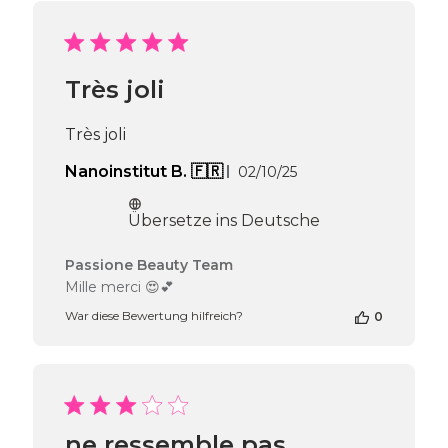
Très joli
Très joli
Veröffentlichungsda
Nanoinstitut B. 🇫🇷
02/10/25
Übersetze ins Deutsche
Kommentare
Passione Beauty Team
des
Mille merci 😍💕
Shop-
War diese Bewertung hilfreich?
0
Inhabers
zur
Bewertung
von
Passione
Beauty
Team
ne ressemble pas