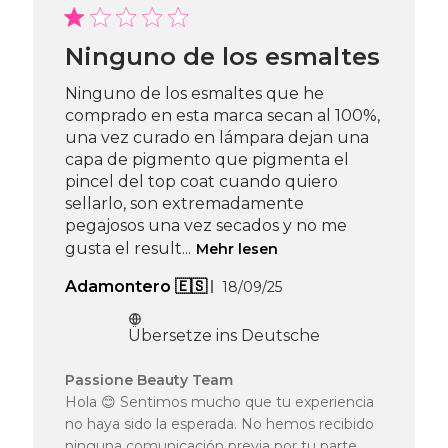
Passione
Beauty
Team
Ninguno de los esmaltes
am
Thu
Ninguno de los esmaltes que he
Apr
comprado en esta marca secan al 100%,
16
una vez curado en lámpara dejan una
2026
capa de pigmento que pigmenta el
pincel del top coat cuando quiero
sellarlo, son extremadamente
pegajosos una vez secados y no me
gusta el result...
Mehr lesen
Veröffentlichungsdatu
Adamontero 🇪🇸
18/09/25
Übersetze ins Deutsche
Kommentare
Passione Beauty Team
des
Hola 😊 Sentimos mucho que tu experiencia
Shop-
no haya sido la esperada. No hemos recibido
Inhabers
ninguna comunicación previa por tu parte,