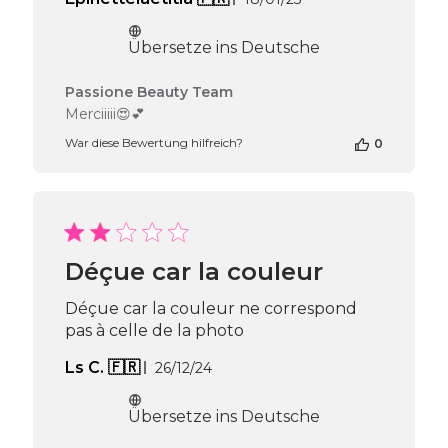
Übersetze ins Deutsche
Kommentare
Passione Beauty Team
des
Merciiiii😍💕
Shop-
War diese Bewertung hilfreich?
0
Inhabers
zur
Bewertung
von
Passione
Beauty
Team
Déçue car la couleur
am
Sun
Déçue car la couleur ne correspond
Mar
pas à celle de la photo
02
2025
Veröffentlichungsdatum
Ls C. 🇫🇷
26/12/24
Übersetze ins Deutsche