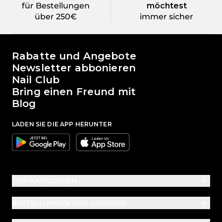
für Bestellungen
möchtest
über 250€
immer sicher
Die Welt von Passione Beauty
Rabatte und Angebote
Newsletter abbonieren
Nail Club
Bring einen Freund mit
Blog
LADEN SIE DIE APP HERUNTER
Google
Apple
TOP-KATEGORIEN
BESTELLUNGEN UND VERSAND