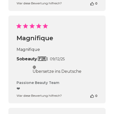
War diese Bewertung hilfreich?
0
Inhabers
zur
Bewertung
von
Passione
Beauty
Team
Magnifique
am
Wed
Jul
Magnifique
29
2026
Veröffentlichungsdatum
Sobeauty 🇫🇷
09/12/25
Übersetze ins Deutsche
Kommentare
Passione Beauty Team
des
❤️
Shop-
War diese Bewertung hilfreich?
0
Inhabers
zur
Bewertung
von