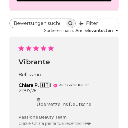
Filter
Bewertungen suchen
Sortieren nach
:
Am relevantesten
Vibrante
Bellissimo
Chiara P. 🇮🇹
Verifizierter Käufer
Veröffentlichungsdatum
22/07/26
Übersetze ins Deutsche
Kommentare
Passione Beauty Team
des
Grazie Chiara per la tua recensione❤️
Shop-