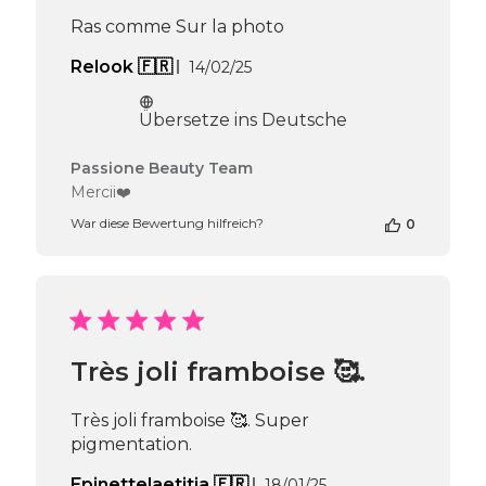
Feb
Ras comme Sur la photo
24
2025
Veröffentlichungsdatum
Relook 🇫🇷
14/02/25
Übersetze ins Deutsche
Kommentare
Passione Beauty Team
des
Mercii❤️
Shop-
War diese Bewertung hilfreich?
0
Inhabers
zur
Bewertung
von
Passione
Beauty
Team
Très joli framboise 🥰.
am
Wed
Feb
Très joli framboise 🥰. Super
19
pigmentation.
2025
Veröffentlichungsda
Epinettelaetitia 🇫🇷
18/01/25