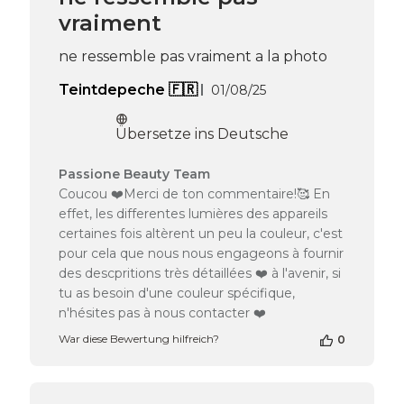
am
vraiment
Tue
May
05
ne ressemble pas vraiment a la photo
2026
Veröffentlichungsdat
Teintdepeche 🇫🇷
01/08/25
Übersetze ins Deutsche
Kommentare
Passione Beauty Team
des
Coucou ❤️Merci de ton commentaire!🥰 En
Shop-
effet, les differentes lumières des appareils
Inhabers
certaines fois altèrent un peu la couleur, c'est
zur
pour cela que nous nous engageons à fournir
Bewertung
des descpritions très détaillées ❤️ à l'avenir, si
von
Passione
tu as besoin d'une couleur spécifique,
Beauty
n'hésites pas à nous contacter ❤️
Team
War diese Bewertung hilfreich?
0
am
Mon
Sep
01