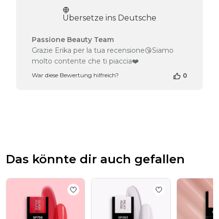
Übersetze ins Deutsche
Kommentare
Passione Beauty Team
des
Grazie Erika per la tua recensione😘Siamo
Shop-
molto contente che ti piaccia❤️
Inhabers
zur
War diese Bewertung hilfreich?
0
Bewertung
von
Passione
Beauty
Team
am
Thu
Jul
Das könnte dir auch gefallen
30
2026
Add to wishlist
UV-Nagellack SP756 Glass
Add to wishlist
UV