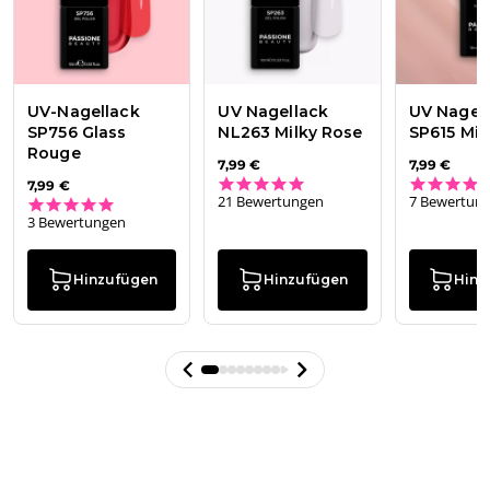
UV-Nagellack
UV Nagellack
UV Nagel
SP756 Glass
NL263 Milky Rose
SP615 Mil
Rouge
7,99 €
7,99 €
4.8 star rating
7,99 €
21 Bewertungen
7 Bewertun
5.0 star rating
3 Bewertungen
Hinzufügen
Hinzufügen
Hinz