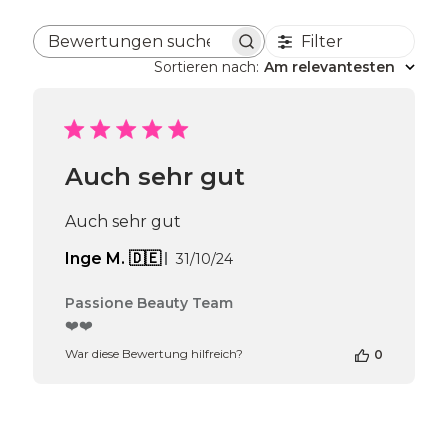
Filter
Bewertungen suchen
Sortieren nach
:
Am relevantesten
Auch sehr gut
Auch sehr gut
Veröffentlichungsdatum
Inge M. 🇩🇪
31/10/24
Kommentare
Passione Beauty Team
des
❤️❤️
Shop-
War diese Bewertung hilfreich?
0
Inhabers
zur
Bewertung
von
Passione