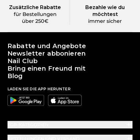
Zusätzliche Rabatte
Bezahle wie du
für Bestellungen
möchtest
über 250€
immer sicher
Die Welt von Passione Beauty
Rabatte und Angebote
Newsletter abbonieren
Nail Club
Bring einen Freund mit
Blog
LADEN SIE DIE APP HERUNTER
Google
Apple
TOP-KATEGORIEN
BESTELLUNGEN UND VERSAND