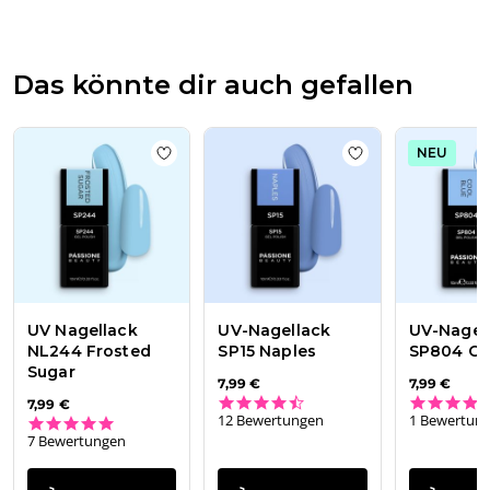
Beauty
Team
am
Thu
Das könnte dir auch gefallen
Apr
16
2026
NEU
Add to wishlist
UV Nagellack NL244 Frost
Add to wishlist
UV
UV Nagellack
UV-Nagellack
UV-Nagel
NL244 Frosted
SP15 Naples
SP804 Co
Sugar
7,99 €
7,99 €
4.5 star rating
7,99 €
12 Bewertungen
1 Bewertun
5.0 star rating
7 Bewertungen