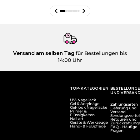
Versand am selben Tag
für Bestellungen bis
14:00 Uhr
TOP-KATEGORIEN
BESTELLUNG
UND VERSAN
UV-Nagellack
Gel & Acrylnägel
Zahlungsarten
Gel-look Nagellacke
Lieferung und
Primer &
Versand
Flüssigkeiten
Sendungsverfo
Nail art
Retouren und
Geräte & Werkzeuge
Zurückzahlung
Hand- & Fußpflege
FAQ - Häufige
Fragen