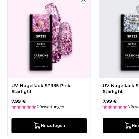
Add to wishlist
UV-Nagell
UV-Nagellack SP335 Pink
UV-Nagellack S
Starlight
Starlight
7,99 €
7,99 €
5.0 star rating
5.0 st
2 Bewertungen
3 Bew
Hinzufügen
Hi