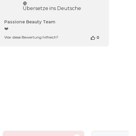
Übersetze ins Deutsche
Kommentare
Passione Beauty Team
des
❤️
Shop-
War diese Bewertung hilfreich?
0
Inhabers
zur
Bewertung
von
Passione
Beauty
Team
am
Thu
Apr
16
2026