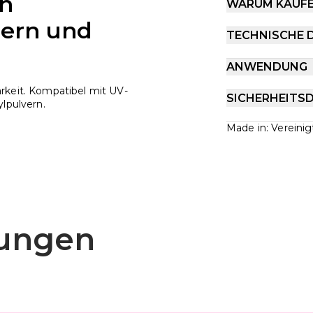
en
WARUM KAUF
zern und
TECHNISCHE 
ANWENDUNG
rkeit. Kompatibel mit UV-
SICHERHEITS
ylpulvern.
Made in: Vereini
ungen