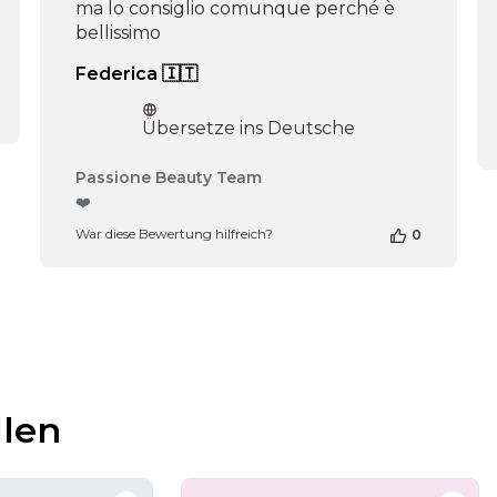
ma lo consiglio comunque perché è
bellissimo
Federica 🇮🇹
Übersetze ins Deutsche
Kommentare
Passione Beauty Team
des
❤️
Shop-
War diese Bewertung hilfreich?
0
Inhabers
zur
Bewertung
von
Passione
Beauty
Team
am
Thu
llen
Apr
16
2026