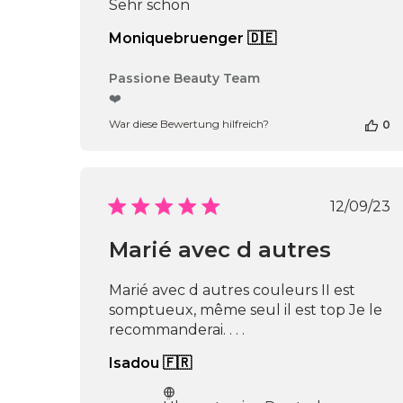
Sehr schön
Moniquebruenger 🇩🇪
Kommentare
Passione Beauty Team
des
❤️
Shop-
War diese Bewertung hilfreich?
0
Inhabers
zur
Bewertung
von
Passione
Veröf
12/09/23
Beauty
Team
Marié avec d autres
am
Thu
Apr
Marié avec d autres couleurs II est
16
somptueux, même seul il est top Je le
2026
recommanderai. . . .
Isadou 🇫🇷