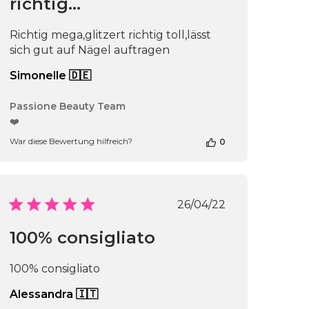
richtig…
Richtig mega,glitzert richtig toll,lässt
sich gut auf Nägel auftragen
Simonelle 🇩🇪
Kommentare
Passione Beauty Team
des
❤️
Shop-
War diese Bewertung hilfreich?
0
Inhabers
zur
chungsdatum
Bewertung
von
Passione
Veröffentlichungs
26/04/22
Beauty
Team
100% consigliato
am
Thu
Apr
100% consigliato
16
2026
Alessandra 🇮🇹