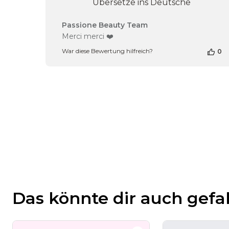
Übersetze ins Deutsche
Kommentare
Passione Beauty Team
des
Merci merci ❤️
Shop-
War diese Bewertung hilfreich?
0
Inhabers
zur
Bewertung
von
Passione
Beauty
Team
am
Tue
Dec
12
2023
Das könnte dir auch gefa