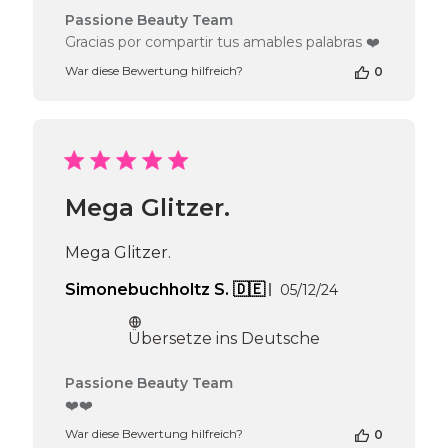
Kommentare
Passione Beauty Team
des
Gracias por compartir tus amables palabras ❤️
Shop-
War diese Bewertung hilfreich?
0
Inhabers
zur
Bewertung
von
Passione
Beauty
Team
Mega Glitzer.
am
Mon
Dec
Mega Glitzer.
16
2024
Veröffentlichun
Simonebuchholtz S. 🇩🇪
05/12/24
Übersetze ins Deutsche
Kommentare
Passione Beauty Team
des
❤️❤️
Shop-
War diese Bewertung hilfreich?
0
Inhabers