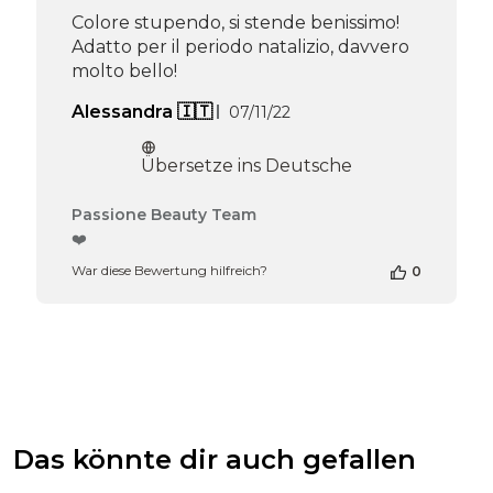
2026
Colore stupendo, si stende benissimo!
Adatto per il periodo natalizio, davvero
molto bello!
Veröffentlichungsdatum
Alessandra 🇮🇹
07/11/22
Übersetze ins Deutsche
Kommentare
Passione Beauty Team
des
❤️
Shop-
War diese Bewertung hilfreich?
0
Inhabers
zur
Bewertung
von
Passione
Beauty
Team
am
Thu
Das könnte dir auch gefallen
Apr
16