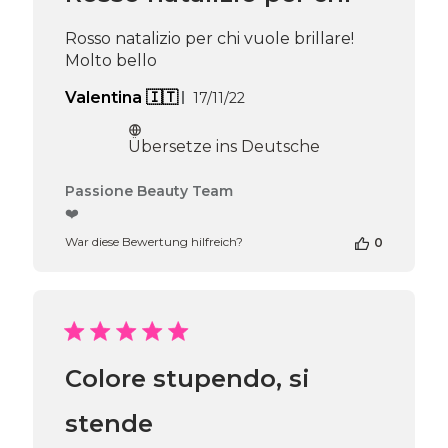
Thu
Apr
Rosso natalizio per chi vuole brillare!
16
Molto bello
2026
Veröffentlichungsdatum
Valentina 🇮🇹
17/11/22
Übersetze ins Deutsche
Kommentare
Passione Beauty Team
des
❤️
Shop-
War diese Bewertung hilfreich?
0
Inhabers
zur
Bewertung
von
Passione
Beauty
Team
Colore stupendo, si
am
Thu
Apr
stende
16