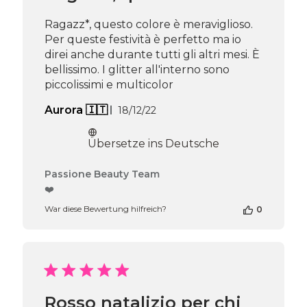
Tue
Nov
Ragazz*, questo colore è meraviglioso.
28
Per queste festività è perfetto ma io
2023
direi anche durante tutti gli altri mesi. È
bellissimo. I glitter all'interno sono
piccolissimi e multicolor
Veröffentlichungsdatum
Aurora 🇮🇹
18/12/22
Übersetze ins Deutsche
Kommentare
Passione Beauty Team
des
❤️
Shop-
War diese Bewertung hilfreich?
0
Inhabers
zur
Bewertung
von
Passione
Beauty
Team
Rosso natalizio per chi
am