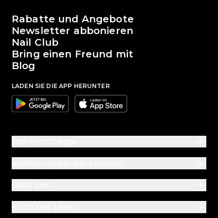
Die Welt von Passione Beauty
Rabatte und Angebote
Newsletter abbonieren
Nail Club
Bring einen Freund mit
Blog
LADEN SIE DIE APP HERUNTER
Google
Apple
TOP-KATEGORIEN
BESTELLUNGEN UND VERSAND
ÜBER UNS
NÜTZLICHE LINKS