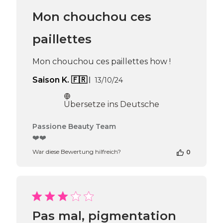
Team
Mon chouchou ces
am
Thu
Apr
paillettes
16
2026
Mon chouchou ces paillettes how !
Veröffentlichungsdatum
Saison K. 🇫🇷
13/10/24
Übersetze ins Deutsche
Kommentare
Passione Beauty Team
des
❤️❤️
Shop-
War diese Bewertung hilfreich?
0
Inhabers
zur
Bewertung
von
Passione
Beauty
Team
Pas mal, pigmentation
am