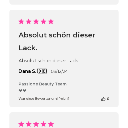
zur
Bewertung
von
Passione
Beauty
Team
Absolut schön dieser
am
Thu
Apr
Lack.
16
2026
Absolut schön dieser Lack.
Veröffentlichungsdatum
Dana S. 🇩🇪
03/12/24
Kommentare
Passione Beauty Team
des
❤️❤️
Shop-
War diese Bewertung hilfreich?
0
Inhabers
zur
Bewertung
von
Passione
Beauty