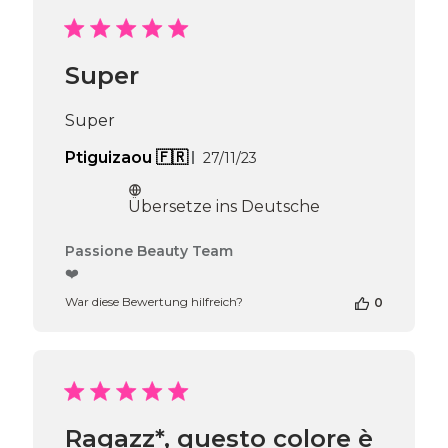
11
2024
Super
Super
Veröffentlichungsdatum
Ptiguizaou 🇫🇷
27/11/23
Übersetze ins Deutsche
Kommentare
Passione Beauty Team
des
❤️
Shop-
War diese Bewertung hilfreich?
0
Inhabers
zur
Bewertung
von
Passione
Beauty
Team
Ragazz*, questo colore è
am