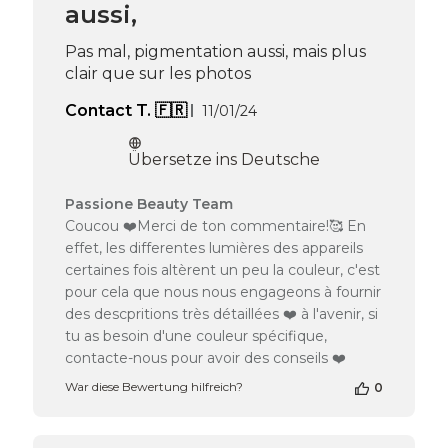
aussi,
Mon
Oct
14
Pas mal, pigmentation aussi, mais plus
2024
clair que sur les photos
Veröffentlichungsdatum
Contact T. 🇫🇷
11/01/24
Übersetze ins Deutsche
Kommentare
Passione Beauty Team
des
Coucou ❤️Merci de ton commentaire!🥰 En
Shop-
effet, les differentes lumières des appareils
Inhabers
certaines fois altèrent un peu la couleur, c'est
zur
pour cela que nous nous engageons à fournir
Bewertung
des descpritions très détaillées ❤️ à l'avenir, si
von
Passione
tu as besoin d'une couleur spécifique,
Beauty
contacte-nous pour avoir des conseils ❤️
Team
War diese Bewertung hilfreich?
0
am
Sun
Aug