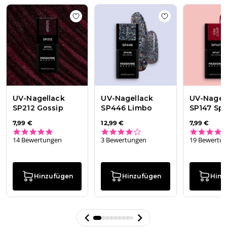
2026
Add to wishlist
UV-Nagellack SP212 Gossi
Add to wishlist
UV
UV-Nagellack
UV-Nagellack
UV-Nagel
SP212 Gossip
SP446 Limbo
SP147 Spi
7,99 €
12,99 €
7,99 €
4.9 star rating
4.0 star rating
14 Bewertungen
3 Bewertungen
19 Bewertu
Hinzufügen
Hinzufügen
Hinz