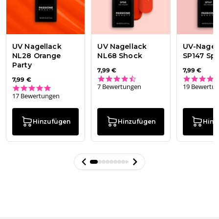
UV Nagellack
UV Nagellack
UV-Nagel
NL28 Orange
NL68 Shock
SP147 Spi
Party
7,99 €
7,99 €
4.3 star rating
7,99 €
7 Bewertungen
19 Bewertu
4.8 star rating
17 Bewertungen
Hinzufügen
Hinzufügen
Hinz