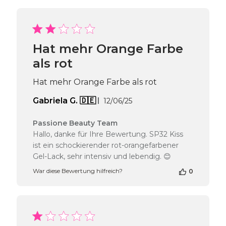
Bewertung
von
Passione
Beauty
Team
Hat mehr Orange Farbe
am
als rot
Thu
Apr
16
Hat mehr Orange Farbe als rot
2026
Veröffentlichungsdatum
Gabriela G. 🇩🇪
12/06/25
Kommentare
Passione Beauty Team
des
Hallo, danke für Ihre Bewertung. SP32 Kiss
Shop-
ist ein schockierender rot-orangefarbener
Inhabers
Gel-Lack, sehr intensiv und lebendig. 😊
zur
Bewertung
War diese Bewertung hilfreich?
0
von
Passione
Beauty
Team
am