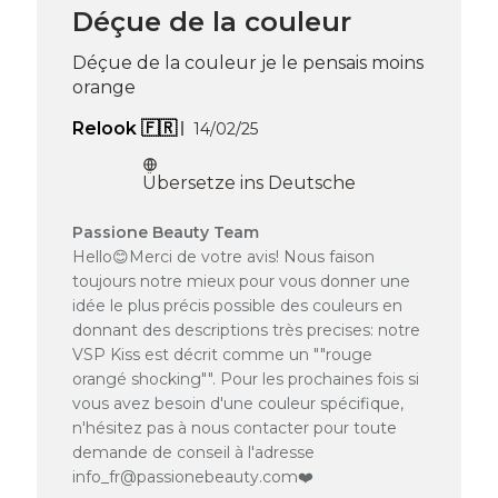
Thu
Déçue de la couleur
Apr
16
Déçue de la couleur je le pensais moins
2026
orange
Veröffentlichungsdatum
Relook 🇫🇷
14/02/25
Übersetze ins Deutsche
Kommentare
Passione Beauty Team
des
Hello😊Merci de votre avis! Nous faison
Shop-
toujours notre mieux pour vous donner une
Inhabers
idée le plus précis possible des couleurs en
zur
donnant des descriptions très precises: notre
Bewertung
VSP Kiss est décrit comme un ""rouge
von
Passione
orangé shocking"". Pour les prochaines fois si
Beauty
vous avez besoin d'une couleur spécifique,
Team
n'hésitez pas à nous contacter pour toute
am
demande de conseil à l'adresse
Wed
info_fr@passionebeauty.com❤️
Feb