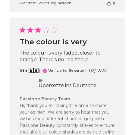
19
War diese Bewertung hilfreich?
0
2025
The colour is very
The colour is very faded, closer to
orange. There's no red there.
Veröffentlich
Ida 🇬🇧
02/12/24
Verifizierter Bewerter
Übersetze ins Deutsche
Kommentare
Passione Beauty Team
des
Hi, thank you for taking the time to share
Shop-
your opinion. We are sorry to hear that you
Inhabers
wishes for a different shade of gel polish.
zur
Passione Beauty constantly strives to ensure
Bewertung
that all digital colour shades are as true to life
von