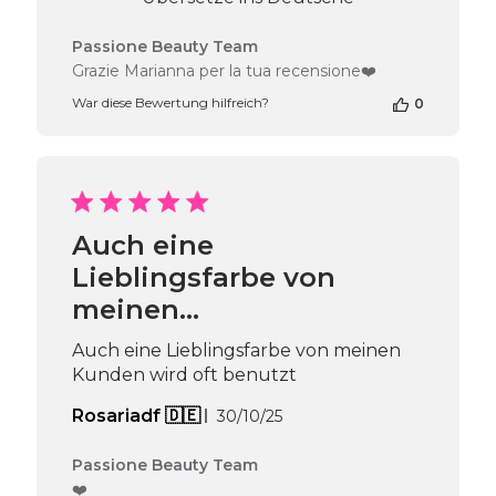
Kommentare
Passione Beauty Team
des
Grazie Marianna per la tua recensione❤️
Shop-
War diese Bewertung hilfreich?
0
Inhabers
zur
Bewertung
von
Passione
Beauty
Team
Auch eine
am
Lieblingsfarbe von
Thu
Jul
meinen…
30
2026
Auch eine Lieblingsfarbe von meinen
Kunden wird oft benutzt
Veröffentlichungsdatum
Rosariadf 🇩🇪
30/10/25
Kommentare
Passione Beauty Team
des
❤️