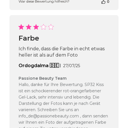
War diese Bewertung hilfreich?
0
Inhabers
zur
Bewertung
von
Passione
Beauty
Team
Farbe
am
Thu
Ich finde, dass die Farbe in echt etwas
Apr
heller ist als auf dem Foto
16
2026
Veröffentlichungsdatu
Ordogdalma 🇩🇪
27/07/25
Kommentare
Passione Beauty Team
des
Hallo, danke für Ihre Bewertung. SP32 Kiss
Shop-
ist ein schockierender rot-orangefarbener
Inhabers
Gel-Lack, sehr intensiv und lebendig. Die
zur
Darstellung der Fotos kann je nach Gerät
Bewertung
variieren. Schreiben Sie uns an
von
Passione
info_de@passionebeauty.com , dann senden
Beauty
wir Ihnen ein Foto der aufgetragenen Farbe
Team