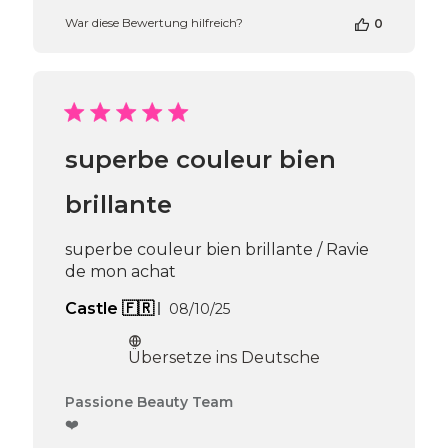
Shop-
War diese Bewertung hilfreich?
0
Inhabers
zur
Bewertung
von
Passione
Beauty
Team
superbe couleur bien
am
Thu
Apr
brillante
16
2026
superbe couleur bien brillante / Ravie
de mon achat
Veröffentlichungsdatum
Castle 🇫🇷
08/10/25
Übersetze ins Deutsche
Kommentare
Passione Beauty Team
des
❤️
Shop-