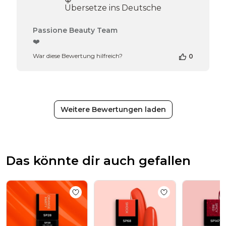
Übersetze ins Deutsche
Kommentare
Passione Beauty Team
des
❤️
Shop-
War diese Bewertung hilfreich?
0
Inhabers
zur
Bewertung
von
Passione
Beauty
Weitere Bewertungen laden
Team
am
Thu
Apr
16
Das könnte dir auch gefallen
2026
Add to wishlist
UV Nagellack NL28 Orange
Add to wishlist
UV