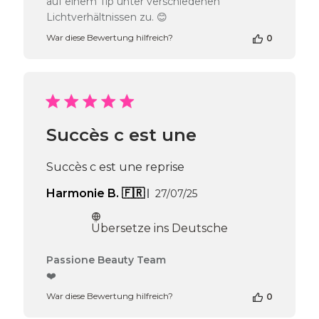
auf einem Tip unter verschiedenen
am
Lichtverhältnissen zu. 😊
Thu
Apr
War diese Bewertung hilfreich?
0
16
2026
Succès c est une
Succès c est une reprise
Veröffentlichungsdatum
Harmonie B. 🇫🇷
27/07/25
Übersetze ins Deutsche
Kommentare
Passione Beauty Team
des
❤️
Shop-
War diese Bewertung hilfreich?
0
Inhabers
zur