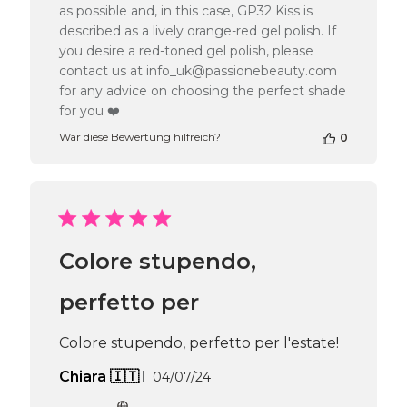
Passione
as possible and, in this case, GP32 Kiss is
Beauty
described as a lively orange-red gel polish. If
Team
you desire a red-toned gel polish, please
am
contact us at info_uk@passionebeauty.com
Wed
for any advice on choosing the perfect shade
Dec
for you ❤️
04
2024
War diese Bewertung hilfreich?
0
Colore stupendo,
perfetto per
Colore stupendo, perfetto per l'estate!
Veröffentlichungsdatum
Chiara 🇮🇹
04/07/24