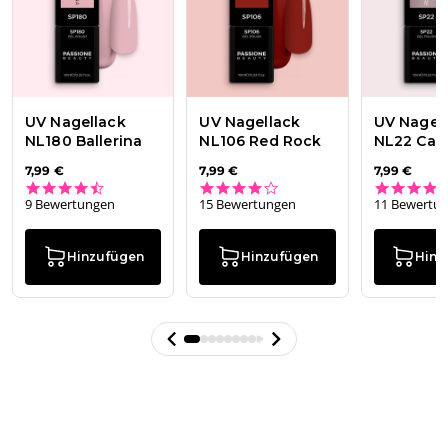
UV Nagellack
UV Nagellack
UV Nagel
NL180 Ballerina
NL106 Red Rock
NL22 Cas
7,99 €
7,99 €
7,99 €
4.7 star rating
4.2 star rating
9 Bewertungen
15 Bewertungen
11 Bewertu
Hinzufügen
Hinzufügen
Hinz