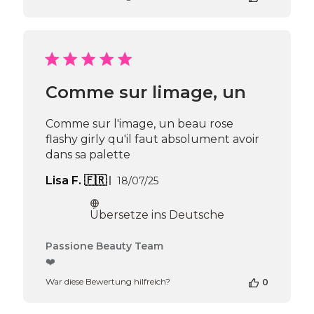
zur
Bewertung
von
Passione
Beauty
Team
Comme sur limage, un
am
Thu
Apr
Comme sur l'image, un beau rose
16
flashy girly qu'il faut absolument avoir
2026
dans sa palette
Veröffentlichungsdatum
Lisa F. 🇫🇷
18/07/25
Übersetze ins Deutsche
Kommentare
Passione Beauty Team
des
❤️
Shop-
War diese Bewertung hilfreich?
0
Inhabers
zur
Bewertung