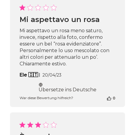
Passione
Beauty
Team
Mi aspettavo un rosa
am
Thu
Mi aspettavo un rosa meno saturo,
Apr
invece, rispetto alla foto, confermo
16
essere un bel “rosa evidenziatore”.
2026
Personalmente lo uso mescolato con
altri colori per attenuarlo un po’.
Chiaramente estivo.
Veröffentlichungsdatum
Ele 🇮🇹
20/04/23
Übersetze ins Deutsche
War diese Bewertung hilfreich?
0