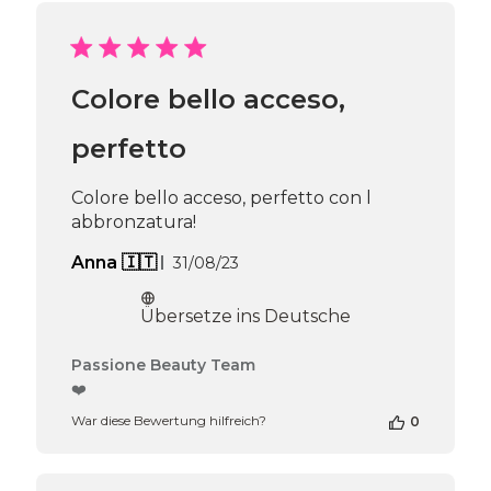
von
Passione
Beauty
Team
Colore bello acceso,
am
Thu
Apr
perfetto
16
2026
Colore bello acceso, perfetto con l
abbronzatura!
Veröffentlichungsdatum
Anna 🇮🇹
31/08/23
Übersetze ins Deutsche
Kommentare
Passione Beauty Team
des
❤️
Shop-
War diese Bewertung hilfreich?
0
Inhabers
zur
Bewertung
von