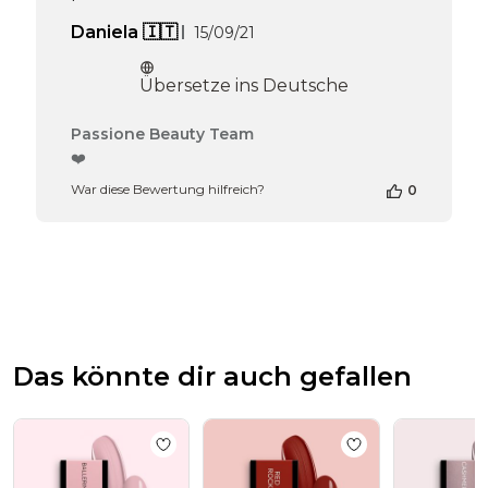
Veröffentlichungsdatum
Daniela 🇮🇹
15/09/21
Übersetze ins Deutsche
Kommentare
Passione Beauty Team
des
❤️
Shop-
War diese Bewertung hilfreich?
0
Inhabers
zur
Bewertung
von
Passione
Beauty
Team
am
Thu
Das könnte dir auch gefallen
Apr
16
2026
Add to wishlist
UV Nagellack NL180 Baller
Add to wishlist
UV