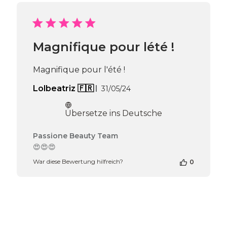
Passione
Beauty
Team
am
Magnifique pour lété !
Mon
Jun
10
Magnifique pour l'été !
2024
Veröffentlichungsdatum
Lolbeatriz 🇫🇷
31/05/24
Übersetze ins Deutsche
Kommentare
Passione Beauty Team
des
😍😍😍
Shop-
War diese Bewertung hilfreich?
0
Inhabers
zur
Bewertung
von
Passione
Beauty
Team