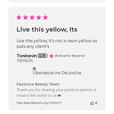
zur
Bewertung
von
Passione
Beauty
Team
Live this yellow, Its
am
Tue
May
Live this yellow, It's not a neon yellow so
05
suits any client's
2026
Toninevin 🇬🇧
Verifizierter Bewerter
Veröffentlichungsdatum
05/06/24
Übersetze ins Deutsche
Kommentare
Passione Beauty Team
des
Thank you for sharing your positive opinion, it
Shop-
means the world to us ❤️
Inhabers
zur
War diese Bewertung hilfreich?
0
Bewertung
von