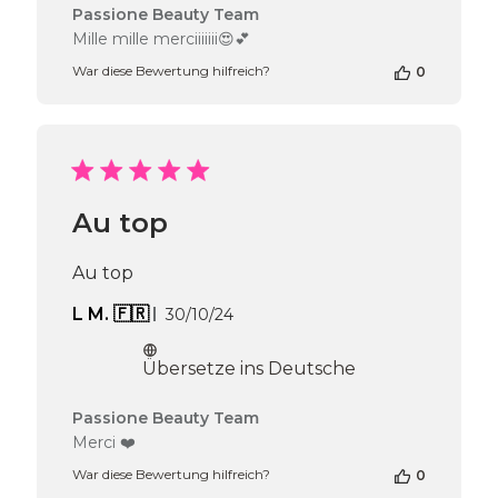
Kommentare
Passione Beauty Team
des
Mille mille merciiiiiii😍💕
Shop-
War diese Bewertung hilfreich?
0
Inhabers
zur
Bewertung
von
Passione
Beauty
Team
Au top
am
Thu
Sep
Au top
04
2025
Veröffentlichungsdatum
L M. 🇫🇷
30/10/24
Übersetze ins Deutsche
Kommentare
Passione Beauty Team
des
Merci ❤️
Shop-
War diese Bewertung hilfreich?
0
Inhabers