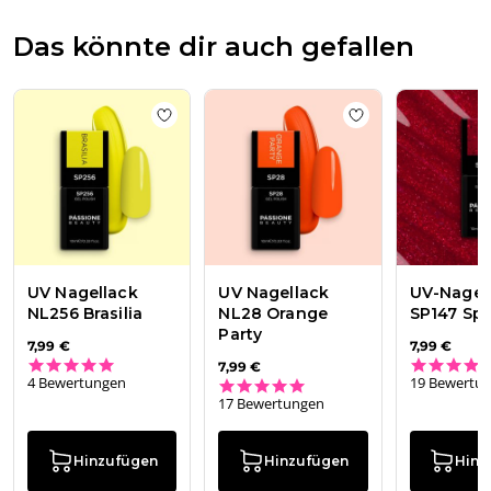
am
Tue
Das könnte dir auch gefallen
May
05
2026
Add to wishlist
UV Nagellack NL256 Brasili
Add to wishlist
UV
UV Nagellack
UV Nagellack
UV-Nagel
NL256 Brasilia
NL28 Orange
SP147 Spi
Party
7,99 €
7,99 €
5.0 star rating
7,99 €
4 Bewertungen
19 Bewertu
4.8 star rating
17 Bewertungen
Hinzufügen
Hinzufügen
Hinz