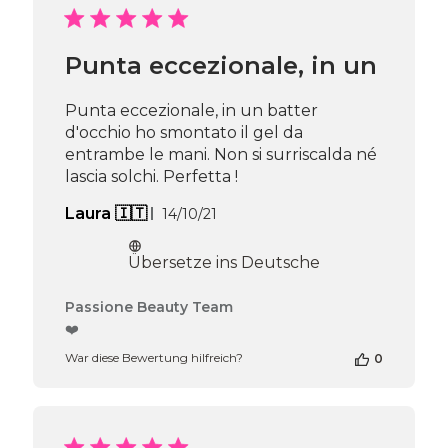
Passione
Beauty
Team
Punta eccezionale, in un
am
Thu
Apr
Punta eccezionale, in un batter
16
d'occhio ho smontato il gel da
2026
entrambe le mani. Non si surriscalda né
lascia solchi. Perfetta !
Veröffentlichungsdatum
Laura 🇮🇹
14/10/21
Übersetze ins Deutsche
Kommentare
Passione Beauty Team
des
❤️
Shop-
War diese Bewertung hilfreich?
0
Inhabers
zur
Bewertung
von
Passione