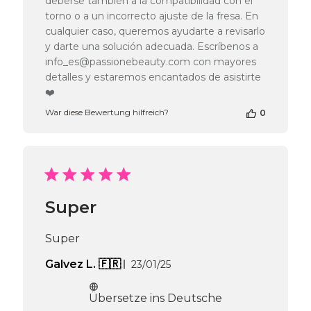
deberse también a la compatibilidad con el
zur
torno o a un incorrecto ajuste de la fresa. En
Bewertung
cualquier caso, queremos ayudarte a revisarlo
von
Passione
y darte una solución adecuada. Escríbenos a
Beauty
info_es@passionebeauty.com con mayores
Team
detalles y estaremos encantados de asistirte
am
❤️
Thu
Apr
War diese Bewertung hilfreich?
0
16
2026
Super
Super
Veröffentlichungsdatum
Galvez L. 🇫🇷
23/01/25
Übersetze ins Deutsche