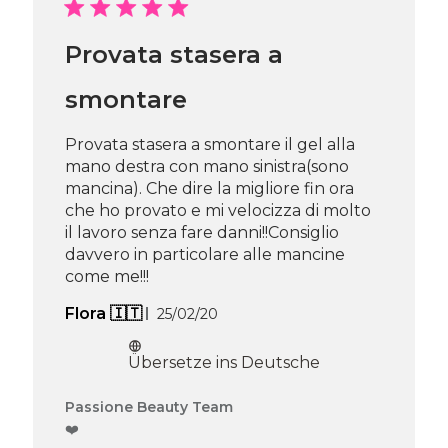
Beauty
Team
Provata stasera a
am
Thu
Apr
smontare
16
2026
Provata stasera a smontare il gel alla
mano destra con mano sinistra(sono
mancina). Che dire la migliore fin ora
che ho provato e mi velocizza di molto
il lavoro senza fare danni!!Consiglio
davvero in particolare alle mancine
come me!!!
Veröffentlichungsdatum
Flora 🇮🇹
25/02/20
Übersetze ins Deutsche
Kommentare
Passione Beauty Team
des
❤️
Shop-