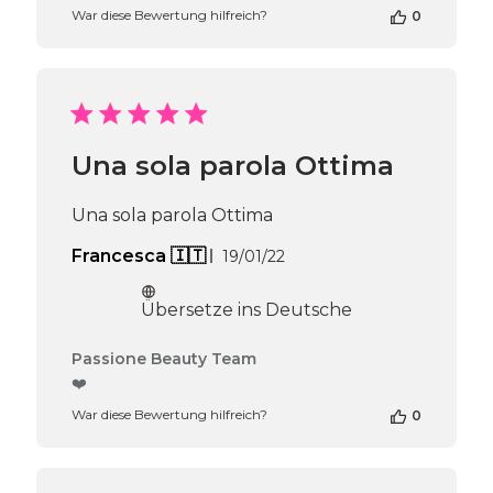
War diese Bewertung hilfreich?
0
Inhabers
zur
Bewertung
von
Passione
Beauty
Team
Una sola parola Ottima
am
Thu
Apr
Una sola parola Ottima
16
2026
Veröffentlichungsdatum
Francesca 🇮🇹
19/01/22
Übersetze ins Deutsche
Kommentare
Passione Beauty Team
des
❤️
Shop-
War diese Bewertung hilfreich?
0
Inhabers
zur
Bewertung
von