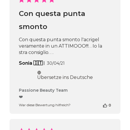
Beauty
Team
Con questa punta
am
Thu
Apr
smonto
16
2026
Con questa punta smonto l'acrigel
veramente in un ATTIMOOO!!!. . Io la
stra consiglio. . .
Veröffentlichungsdatum
Sonia 🇮🇹
30/04/21
Übersetze ins Deutsche
Kommentare
Passione Beauty Team
des
❤️
Shop-
War diese Bewertung hilfreich?
0
Inhabers
zur
Bewertung
von
Passione