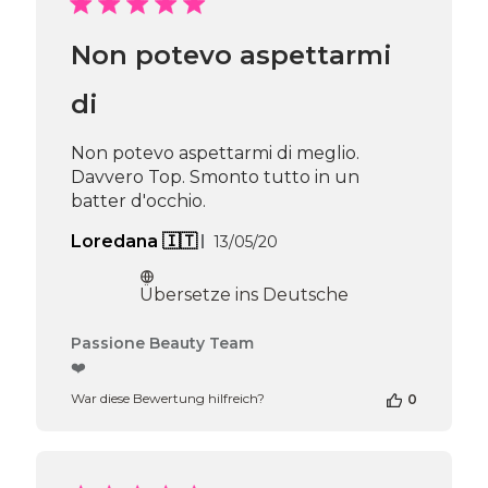
Beauty
Team
Non potevo aspettarmi
am
Thu
Apr
di
16
2026
Non potevo aspettarmi di meglio.
Davvero Top. Smonto tutto in un
batter d'occhio.
Veröffentlichungsdatum
Loredana 🇮🇹
13/05/20
Übersetze ins Deutsche
Kommentare
Passione Beauty Team
des
❤️
Shop-
War diese Bewertung hilfreich?
0
Inhabers
zur
Bewertung
von
Passione