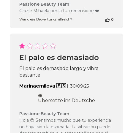
Kommentare
Passione Beauty Team
des
Grazie Mihaela per la tua recensione ❤️
Shop-
War diese Bewertung hilfreich?
0
Inhabers
zur
Bewertung
von
Passione
Beauty
Team
El palo es demasiado
am
Tue
El palo es demasiado largo y vibra
Jul
bastante
21
2026
Veröffentlichungsda
Marinaemilova 🇪🇸
30/09/25
Übersetze ins Deutsche
Kommentare
Passione Beauty Team
des
Hola 😊 Sentimos mucho que tu experiencia
Shop-
no haya sido la esperada. La vibración puede
Inhabers