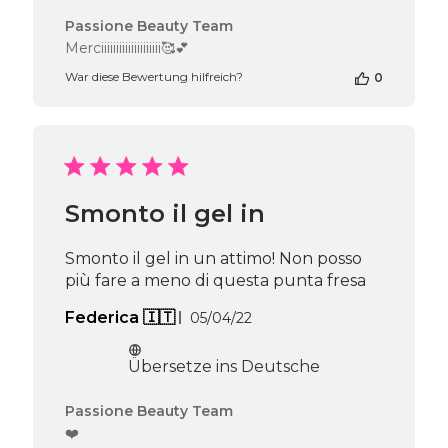
Kommentare
Passione Beauty Team
des
Merciiiiiiiiiiiiiiiiiiii🥰💕
Shop-
War diese Bewertung hilfreich?
0
Inhabers
zur
Bewertung
von
Passione
Beauty
Team
Smonto il gel in
am
Thu
Jan
Smonto il gel in un attimo! Non posso
23
più fare a meno di questa punta fresa
2025
Veröffentlichungsdatum
Federica 🇮🇹
05/04/22
Übersetze ins Deutsche
Kommentare
Passione Beauty Team
des
❤️
Shop-