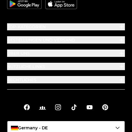
Google
Apple
TOP-KATEGORIEN
BESTELLUNGEN UND VERSAND
ÜBER UNS
NÜTZLICHE LINKS
RECHTLICHES
Facebook
Facebook Groups
Instagram
TikTok
YouTube
Pinterest
Soziale Links
Germany - DE