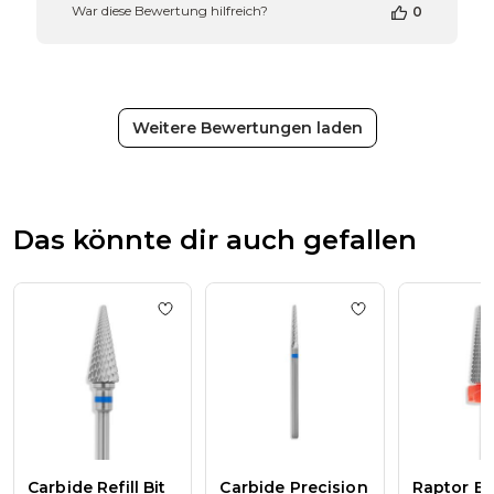
War diese Bewertung hilfreich?
0
Inhabers
zur
Bewertung
von
Passione
Beauty
Weitere Bewertungen laden
Team
am
Thu
Apr
16
Das könnte dir auch gefallen
2026
Add to wishlist
Carbide Refill Bit
Add to wishlist
Ca
Carbide Refill Bit
Carbide Precision
Raptor Bi