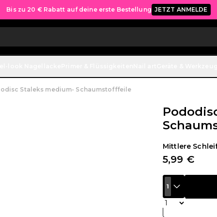
Bis zu 20 € Rabatt auf deine erste Bestellung
JETZT ANMELDE
el-look Nagellacke
Primer & Flüssigkeiten
Nail art
Geräte & Werkzeu
odisc Staleks medium- Schaumstofffeile
Pododis
Schaumst
Mittlere Schle
5,99 €
1
Menge