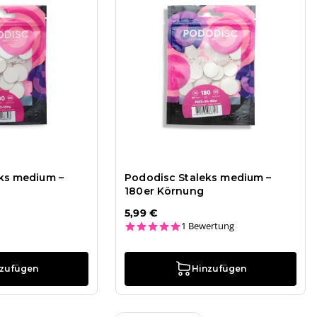
ks medium –
Pododisc Staleks medium –
180er Körnung
5,99 €
5.0 star rating
1 Bewertung
nzufügen
Hinzufügen