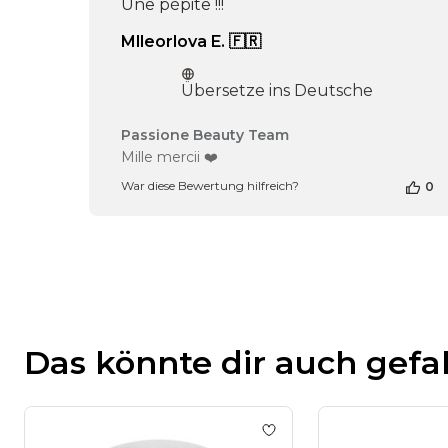
Une pépite !!!
Mlleorlova E. 🇫🇷
Übersetze ins Deutsche
Kommentare
Passione Beauty Team
des
Mille mercii ❤️
Shop-
War diese Bewertung hilfreich?
0
Inhabers
zur
Bewertung
von
Passione
Beauty
Team
am
Fri
Das könnte dir auch gefa
Aug
16
2024
Add to wishlist
Pododisc 