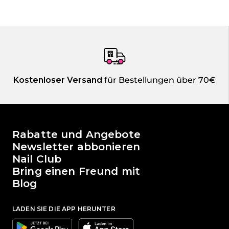
Kostenloser Versand
für Bestellungen über 70€
Die Welt von Passione Beauty
Rabatte und Angebote
Newsletter abbonieren
Nail Club
Bring einen Freund mit
Blog
LADEN SIE DIE APP HERUNTER
Google
Apple