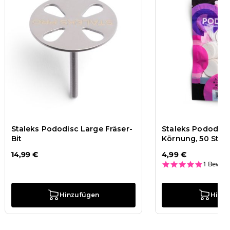
Staleks Pododisc Large Fräser-
Staleks Pododisc
Bit
Körnung, 50 Stk
14,99 €
4,99 €
5.0 star
1 Bewer
Hinzufügen
Hinz