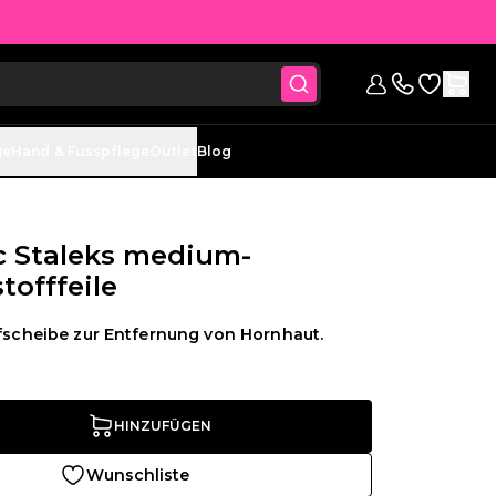
Zur Wunsc
anmelden
Kontaktieren 
ge
Hand & Fusspflege
Outlet
Blog
c Staleks medium-
offfeile
ifscheibe zur Entfernung von Hornhaut.
HINZUFÜGEN
Wunschliste