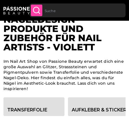
Bis zu 20 € Rabatt auf deine erste
JETZT
Brotkrümel
Home
LT SPRINGEN
ANMELDE
Bestellung
NAGELDESIGN-
PRODUKTE UND
ZUBEHÖR FÜR NAIL
ARTISTS - VIOLETT
Im Nail Art Shop von Passione Beauty erwartet dich eine
große Auswahl an Glitzer, Strasssteinen und
Pigmentpulvern sowie Transferfolie und verschiedenste
Nagel-Deko. Hier findest du einfach alles, was du für
Nägel im Aesthetic-Look brauchst. Lass dich von uns
inspirieren!
Kategorie-Filteroptionen
TRANSFERFOLIE
AUFKLEBER & STICKER