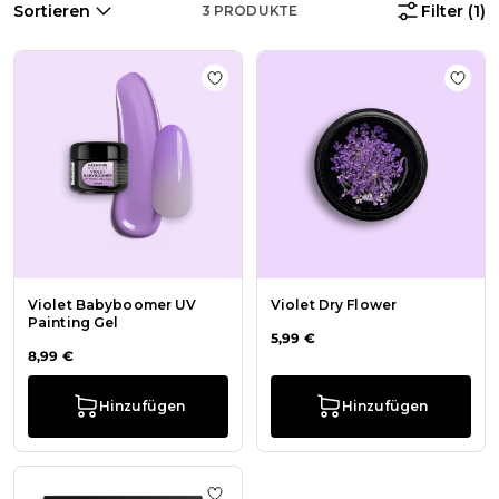
Sortieren
Filter
(1)
3
PRODUKTE
Zur Wunschliste hinzufügen Violet
Zur W
Violet Babyboomer UV
Violet Dry Flower
Painting Gel
5,99 €
8,99 €
Hinzufügen
Hinzufügen