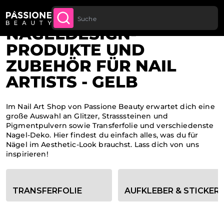
Bis zu 20 € Rabatt auf deine erste
JETZT
Brotkrümel
Home
LT SPRINGEN
ANMELDE
Bestellung
NAGELDESIGN-
PRODUKTE UND
ZUBEHÖR FÜR NAIL
ARTISTS - GELB
Im Nail Art Shop von Passione Beauty erwartet dich eine
große Auswahl an Glitzer, Strasssteinen und
Pigmentpulvern sowie Transferfolie und verschiedenste
Nagel-Deko. Hier findest du einfach alles, was du für
Nägel im Aesthetic-Look brauchst. Lass dich von uns
inspirieren!
Kategorie-Filteroptionen
TRANSFERFOLIE
AUFKLEBER & STICKER