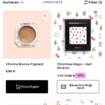
Sortieren
Filter
(1)
4
PRODUKTE
Zur Wunschliste hinzufügen Chro
Zur W
Chrome Bronze Pigment
Christmas Magic – Nail
Stickers
5,99 €
-61%
3,99 €
1,55 €
Benachrichtigt
Hinzufügen
mich