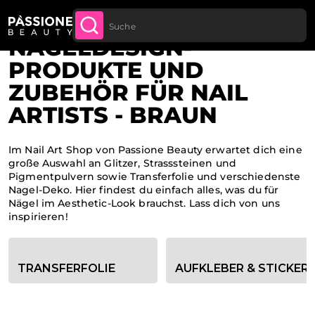
Bis zu 20 € Rabatt auf deine erste
JETZT
Brotkrümel
Home
LT SPRINGEN
ANMELDE
Bestellung
NAGELDESIGN-
PRODUKTE UND
ZUBEHÖR FÜR NAIL
ARTISTS - BRAUN
Im Nail Art Shop von Passione Beauty erwartet dich eine
große Auswahl an Glitzer, Strasssteinen und
Pigmentpulvern sowie Transferfolie und verschiedenste
Nagel-Deko. Hier findest du einfach alles, was du für
Nägel im Aesthetic-Look brauchst. Lass dich von uns
inspirieren!
Kategorie-Filteroptionen
TRANSFERFOLIE
AUFKLEBER & STICKER