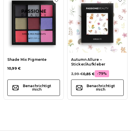
Zur Wunschliste hinzufügen Shade
Zur W
Shade Mix Pigmente
Autumn Allure –
Sticker/Aufkleber
10,99 €
-79%
3,99 €
0,85 €
Benachrichtigt
Benachrichtigt
mich
mich