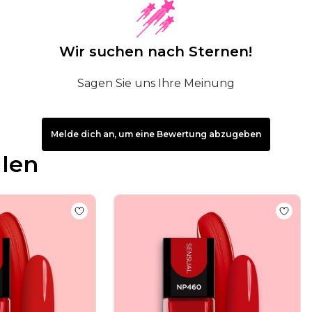
Wir suchen nach Sternen!
Sagen Sie uns Ihre Meinung
Melde dich an, um eine Bewertung abzugeben
llen
adise Gel-Look Nagellack Kollektion
Add to wishlist
Nagellack NP148 Classic Red
Add to