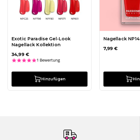
Exotic Paradise Gel-Look
Nagellack NP14
Nagellack Kollektion
7,99 €
34,99 €
5.0 star rating
1 Bewertung
Hinzufügen
Hi