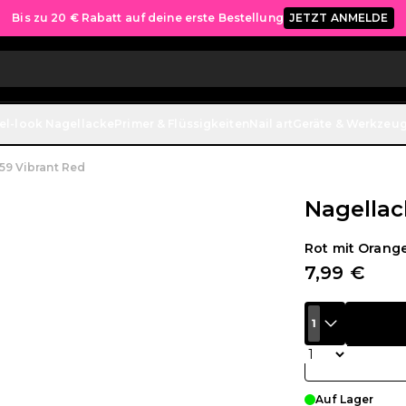
Bis zu 20 € Rabatt auf deine erste Bestellung
JETZT ANMELDE
el-look Nagellacke
Primer & Flüssigkeiten
Nail art
Geräte & Werkzeu
59 Vibrant Red
Nagellac
Rot mit Orang
7,99 €
1
Menge
Auf Lager