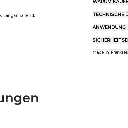
WARUM KAUF
TECHNISCHE 
be. Langanhaltend.
ANWENDUNG
SICHERHEITS
Made in: Frankrei
ungen