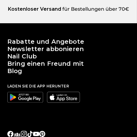
Kostenloser Versand
für Bestellungen über 70€
Die Welt von Passione Beauty
Rabatte und Angebote
Newsletter abbonieren
Nail Club
Bring einen Freund mit
Blog
LADEN SIE DIE APP HERUNTER
Google
Apple
Facebook
Facebook Groups
Instagram
TikTok
YouTube
Pinterest
Soziale Links