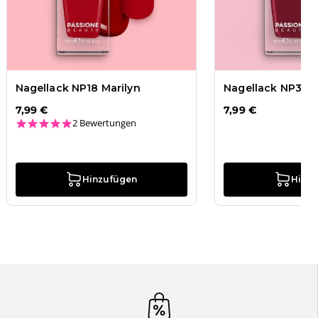
Nagellack NP18 Marilyn
Nagellack NP33 L
7,99 €
7,99 €
5.0 star rating
2 Bewertungen
Hinzufügen
Hinz