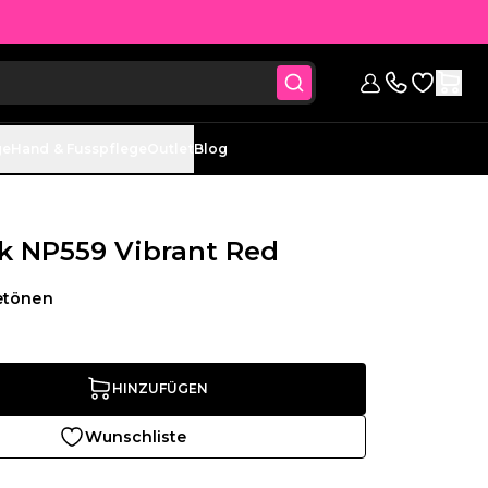
Zur Wunsc
anmelden
Kontaktieren 
ge
Hand & Fusspflege
Outlet
Blog
k NP559 Vibrant Red
etönen
HINZUFÜGEN
Wunschliste