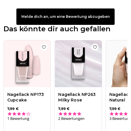
Melde dich an, um eine Bewertung abzugeben
Das könnte dir auch gefallen
Add to wishlist
Nagellack NP173 Cupcake
Add to wishlist
Na
Nagellack NP173
Nagellack NP263
Nagellack
Cupcake
Milky Rose
Natural
7,99 €
7,99 €
7,99 €
4.0 star rating
5.0 star rating
1 Bewertung
2 Bewertungen
3 Bewertun