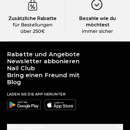
Zusätzliche Rabatte
Bezahle wie du
für Bestellungen
möchtest
über 250€
immer sicher
Die Welt von Passione Beauty
Rabatte und Angebote
Newsletter abbonieren
Nail Club
Bring einen Freund mit
Blog
LADEN SIE DIE APP HERUNTER
Google
Apple
TOP-KATEGORIEN