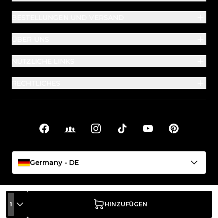
BESTELLUNGEN UND VERSAND
ÜBER UNS
NÜTZLICHE LINKS
RECHTLICHES
Facebook
Facebook Groups
Instagram
TikTok
YouTube
Pinterest
Soziale Links
Germany - DE
1
HINZUFÜGEN