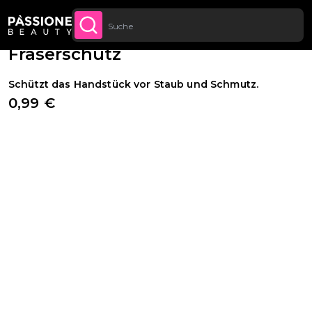
Bis zu 20 € Rabatt auf deine erste
JETZT
Brotkrümel
Geräte & Werkzeuge
·
Geräte
·
Zubehör & Ersatzteile
LT SPRINGEN
ANMELDE
Bestellung
Fräserschutz
Schützt das Handstück vor Staub und Schmutz.
0,99 €