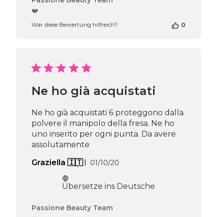
Passione Beauty Team
des
❤️
Shop-
War diese Bewertung hilfreich?
0
Inhabers
zur
Bewertung
von
Passione
Beauty
Team
Ne ho già acquistati
am
Thu
Apr
Ne ho già acquistati 6 proteggono dalla
16
polvere il manipolo della fresa. Ne ho
2026
uno inserito per ogni punta. Da avere
assolutamente
Veröffentlichungsdatum
Graziella 🇮🇹
01/10/20
Übersetze ins Deutsche
Kommentare
Passione Beauty Team
des