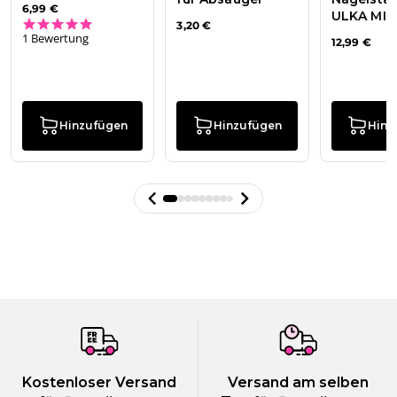
6,99 €
ULKA MIN
5.0 star rating
3,20 €
1 Bewertung
12,99 €
Hinzufügen
Hinzufügen
Hinz
Kostenloser Versand
Versand am selben