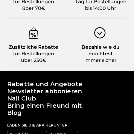
für Bestellungen
Tag
für Bestellungen
über 70€
bis 14:00 Uhr
Zusätzliche Rabatte
Bezahle wie du
für Bestellungen
möchtest
über 250€
immer sicher
Die Welt von Passione Beauty
Rabatte und Angebote
Newsletter abbonieren
Nail Club
Bring einen Freund mit
Blog
LADEN SIE DIE APP HERUNTER
Google
Apple