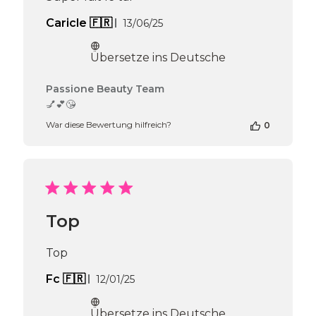
Veröffentlichungsdatum
Caricle 🇫🇷
13/06/25
Übersetze ins Deutsche
Kommentare
Passione Beauty Team
des
💅💕😘
Shop-
War diese Bewertung hilfreich?
0
Inhabers
zur
Bewertung
von
Passione
Beauty
Team
Top
am
Mon
Jun
Top
16
2025
Veröffentlichungsdatum
Fc 🇫🇷
12/01/25
Übersetze ins Deutsche