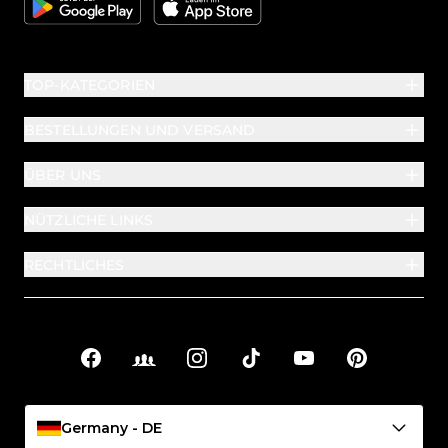
TOP-KATEGORIEN
BESTELLUNGEN UND VERSAND
ÜBER UNS
NÜTZLICHE LINKS
RECHTLICHES
Facebook
Facebook Groups
Instagram
TikTok
YouTube
Pinterest
Soziale Links
Germany - DE