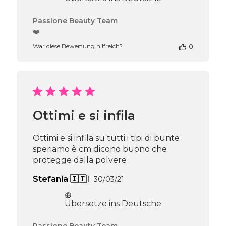
Kommentare
Passione Beauty Team
des
❤️
Shop-
War diese Bewertung hilfreich?
0
Inhabers
zur
Bewertung
von
Passione
Beauty
Team
Ottimi e si infila
am
Thu
Apr
Ottimi e si infila su tutti i tipi di punte
16
speriamo è cm dicono buono che
2026
protegge dalla polvere
Veröffentlichungsdatum
Stefania 🇮🇹
30/03/21
Übersetze ins Deutsche
Kommentare