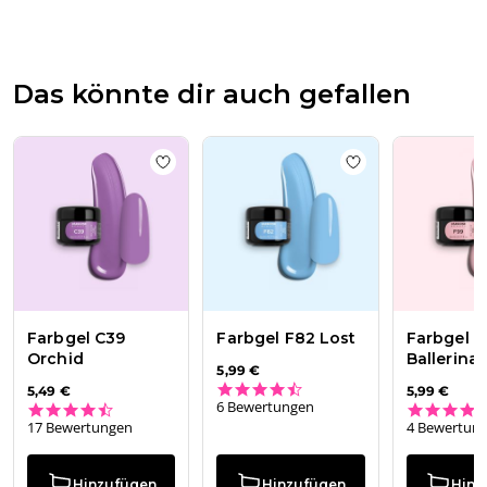
Das könnte dir auch gefallen
Add to wishlist
Farbgel C39 Orchid
Add to wishlist
Fa
Farbgel C39
Farbgel F82 Lost
Farbgel F
Orchid
Ballerina
5,99 €
4.7 star rating
5,49 €
5,99 €
6 Bewertungen
4.3 star rating
17 Bewertungen
4 Bewertun
Hinzufügen
Hinzufügen
Hinz