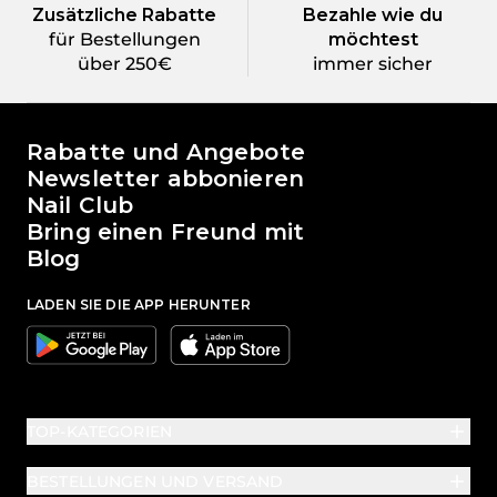
Zusätzliche Rabatte
Bezahle wie du
für Bestellungen
möchtest
über 250€
immer sicher
Die Welt von Passione Beauty
Rabatte und Angebote
Newsletter abbonieren
Nail Club
Bring einen Freund mit
Blog
LADEN SIE DIE APP HERUNTER
Google
Apple
TOP-KATEGORIEN
BESTELLUNGEN UND VERSAND