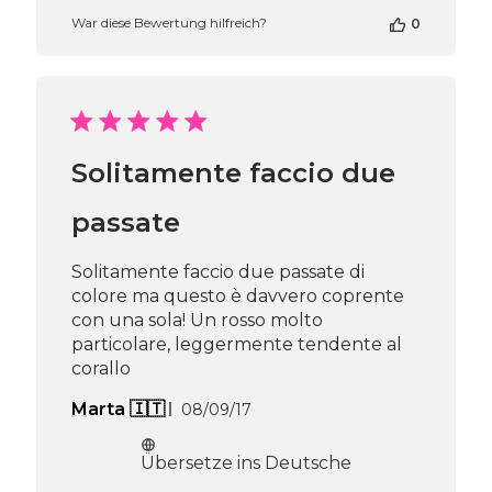
Shop-
War diese Bewertung hilfreich?
0
Inhabers
zur
Bewertung
von
Passione
Beauty
Team
Solitamente faccio due
am
Thu
Apr
passate
16
2026
Solitamente faccio due passate di
colore ma questo è davvero coprente
con una sola! Un rosso molto
particolare, leggermente tendente al
corallo
Veröffentlichungsdatum
Marta 🇮🇹
08/09/17
Übersetze ins Deutsche