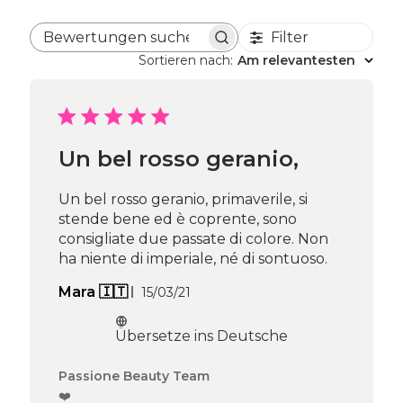
Filter
Bewertungen suchen
Sortieren nach
:
Am relevantesten
Un bel rosso geranio,
Un bel rosso geranio, primaverile, si
stende bene ed è coprente, sono
consigliate due passate di colore. Non
ha niente di imperiale, né di sontuoso.
Veröffentlichungsdatum
Mara 🇮🇹
15/03/21
Übersetze ins Deutsche
Kommentare
Passione Beauty Team
des
❤️