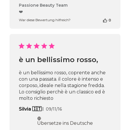
Kommentare
Passione Beauty Team
des
❤️
Shop-
War diese Bewertung hilfreich?
0
Inhabers
zur
Bewertung
von
Passione
Beauty
Team
è un bellissimo rosso,
am
Thu
Apr
è un bellissimo rosso, coprente anche
16
con una passata. il colore è intenso e
2026
corposo, ideale nella stagione fredda.
Lo consiglio perchè è un classico ed è
molto richiesto
Veröffentlichungsdatum
Silvia 🇮🇹
09/11/16
Übersetze ins Deutsche