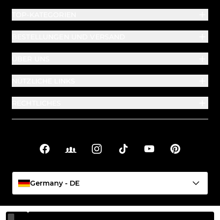
TOP-KATEGORIEN
BESTELLUNGEN UND VERSAND
ÜBER UNS
NÜTZLICHE LINKS
RECHTLICHES
Facebook
Facebook Groups
Instagram
TikTok
YouTube
Pinterest
Soziale Links
Germany - DE