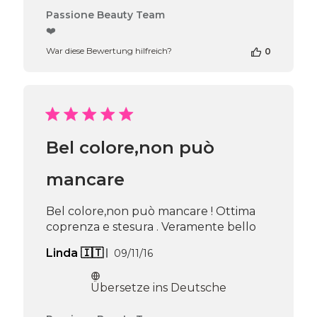
Kommentare
Passione Beauty Team
des
❤️
Shop-
War diese Bewertung hilfreich?
0
Inhabers
zur
Bewertung
von
Passione
Beauty
Team
Bel colore,non può
am
Thu
Apr
mancare
16
2026
Bel colore,non può mancare ! Ottima
coprenza e stesura . Veramente bello
Veröffentlichungsdatum
Linda 🇮🇹
09/11/16
Übersetze ins Deutsche