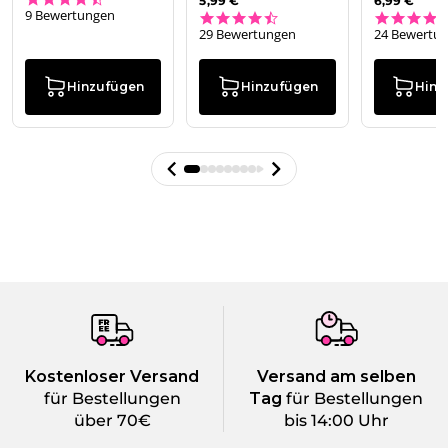
5,99 €
6,99 €
9 Bewertungen
4.5 star rating
29 Bewertungen
24 Bewertu
Hinzufügen
Hinzufügen
Hinz
Kostenloser Versand
Versand am selben
für Bestellungen
Tag
für Bestellungen
über 70€
bis 14:00 Uhr