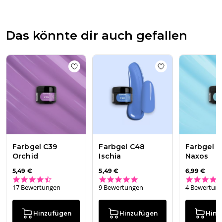
Team
am
Thu
Das könnte dir auch gefallen
Apr
16
2026
Add to wishlist
Farbgel C39 Orchid
Add to wishlist
Fa
Farbgel C39
Farbgel C48
Farbgel C
Orchid
Ischia
Naxos
5,49 €
5,49 €
6,99 €
4.3 star rating
5.0 star rating
17 Bewertungen
9 Bewertungen
4 Bewertun
Hinzufügen
Hinzufügen
Hinz