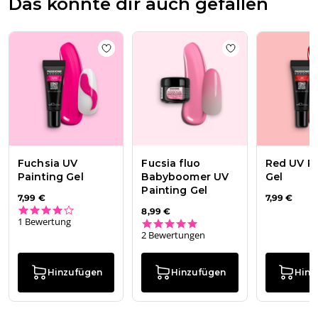
Das könnte dir auch gefallen
Add to wishlist
Fuchsia UV Painting Gel
Add to wishlist
Fu
Fuchsia UV
Fucsia fluo
Red UV Pa
Painting Gel
Babyboomer UV
Gel
Painting Gel
7,99 €
7,99 €
4.0 star rating
8,99 €
1 Bewertung
5.0 star rating
2 Bewertungen
Hinzufügen
Hinzufügen
Hinz