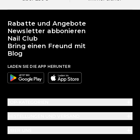
Die Welt von Passione Beauty
Rabatte und Angebote
Newsletter abbonieren
Nail Club
Bring einen Freund mit
Blog
LADEN SIE DIE APP HERUNTER
Google
Apple
TOP-KATEGORIEN
BESTELLUNGEN UND VERSAND
ÜBER UNS