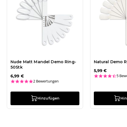
Nude Matt Mandel Demo Ring-
Natural Demo Ri
50Stk
5,99 €
4.6 st
5 Bew
6,99 €
5.0 star rating
2 Bewertungen
Hinzufügen
Hi