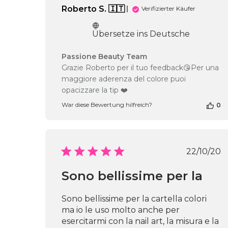
Roberto S. 🇮🇹
Verifizierter Käufer
Übersetze ins Deutsche
Kommentare
Passione Beauty Team
des
Grazie Roberto per il tuo feedback😘Per una
Shop-
maggiore aderenza del colore puoi
Inhabers
opacizzare la tip ❤️
zur
Bewertung
War diese Bewertung hilfreich?
0
von
Passione
Beauty
Team
Veröf
22/10/20
am
Wed
Jul
Sono bellissime per la
29
2026
Sono bellissime per la cartella colori
ma io le uso molto anche per
esercitarmi con la nail art, la misura e la