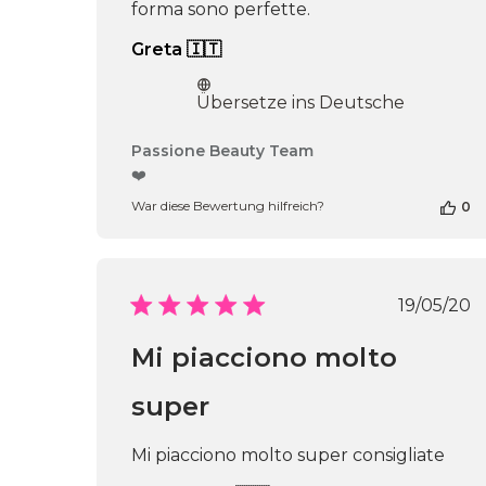
forma sono perfette.
Greta 🇮🇹
Übersetze ins Deutsche
Kommentare
Passione Beauty Team
des
❤️
Shop-
War diese Bewertung hilfreich?
0
Inhabers
zur
Bewertung
von
Passione
Veröf
19/05/20
Beauty
Team
Mi piacciono molto
am
Thu
Apr
super
16
2026
Mi piacciono molto super consigliate