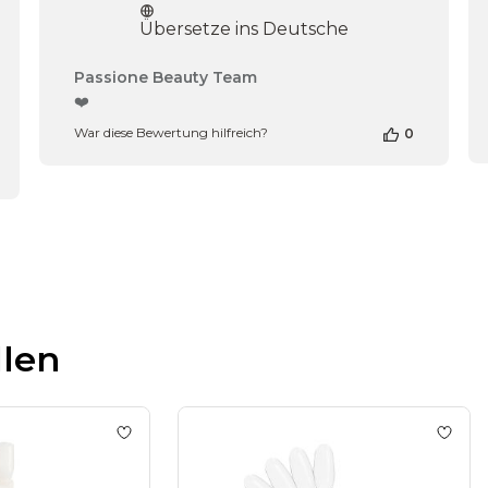
Übersetze ins Deutsche
Kommentare
Passione Beauty Team
des
❤️
Shop-
War diese Bewertung hilfreich?
0
Inhabers
zur
Bewertung
von
Passione
Beauty
Team
am
Thu
Apr
16
llen
2026
t Mandel Demo Ring- 50Stk
Add to wishlist
Natural Demo Ring - 50 Stk
Add to