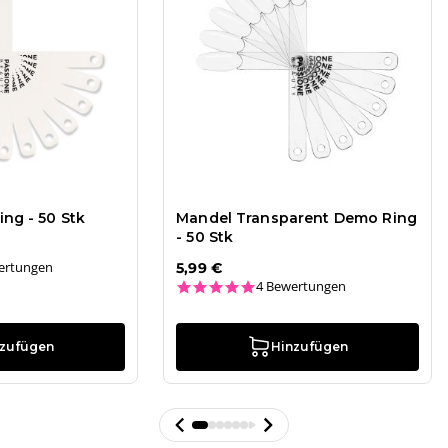
ng - 50 Stk
Mandel Transparent Demo Ring
- 50 Stk
ar rating
ertungen
5,99 €
5.0 star rating
4 Bewertungen
nzufügen
Hinzufügen