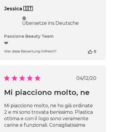
Jessica 🇮🇹
Übersetze ins Deutsche
Kommentare
Passione Beauty Team
des
❤️
Shop-
War diese Bewertung hilfreich?
0
Inhabers
zur
Bewertung
von
Passione
Veröffentlichungs
04/12/20
Beauty
Team
Mi piacciono molto, ne
am
chungsdatum
Thu
Apr
Mi piacciono molto, ne ho già ordinate
16
2 e mi sono trovata benissimo. Plastica
2026
ottima e con il logo sono veramente
carine e funzionali. Consigliatissime