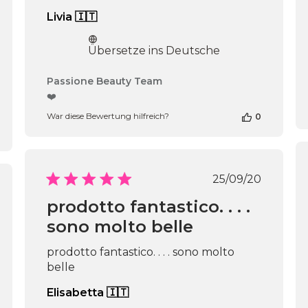
Livia 🇮🇹
Übersetze ins Deutsche
Kommentare
Passione Beauty Team
des
❤️
Shop-
War diese Bewertung hilfreich?
0
Inhabers
zur
Bewertung
von
Passione
Veröffentli
25/09/20
Beauty
fentlichungsdatum
Team
prodotto fantastico. . . .
am
sono molto belle
Thu
Apr
16
prodotto fantastico. . . . sono molto
2026
belle
Elisabetta 🇮🇹