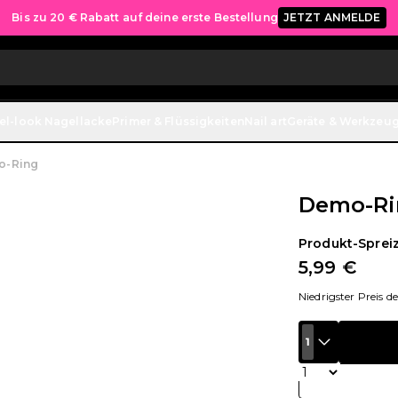
Bis zu 20 € Rabatt auf deine erste Bestellung
JETZT ANMELDE
el-look Nagellacke
Primer & Flüssigkeiten
Nail art
Geräte & Werkzeu
o-Ring
Demo-Ri
Produkt-Spreiz
5,99 €
Niedrigster Preis d
1
Menge