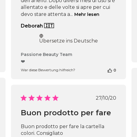
dell'anello. Dopo diversi mesi di uso si è
allentato e delle volte si apre per cui
devo stare attenta a...
Mehr lesen
Deborah 🇮🇹
Übersetze ins Deutsche
Kommentare
Passione Beauty Team
des
❤️
Shop-
War diese Bewertung hilfreich?
0
Inhabers
zur
Bewertung
von
fentlichungsdatum
Passione
Veröffentli
27/10/20
Beauty
Team
Buon prodotto per fare
am
Thu
Apr
Buon prodotto per fare la cartella
16
colori. Consigliato
2026