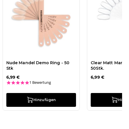
Nude Mandel Demo Ring - 50
Clear Matt Mande
Stk
50Stk.
6,99 €
6,99 €
5.0 star rating
1 Bewertung
Hinzufügen
Hinz