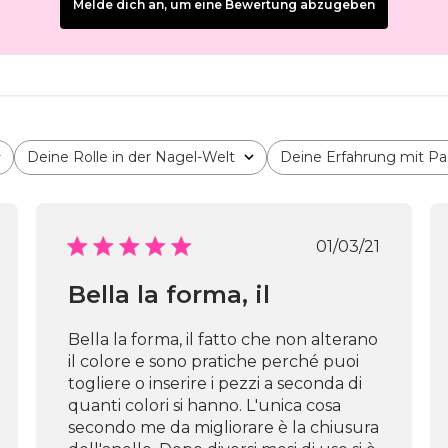
Melde dich an, um eine Bewertung abzugeben
Deine Rolle in der Nagel-Welt
Deine Erfahrung mit Pa
Alle
Alle
fentlichungsdatum
Veröffentli
01/03/21
Bella la forma, il
Bella la forma, il fatto che non alterano
il colore e sono pratiche perché puoi
togliere o inserire i pezzi a seconda di
quanti colori si hanno. L'unica cosa
secondo me da migliorare è la chiusura