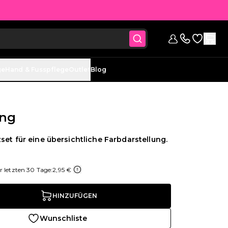
Zur Wunsc
anmelden
Kontaktieren 
ge
Hand & Fusspflege
Outlet
Blog
ng
set für eine übersichtliche Farbdarstellung.
er letzten 30 Tage:
2,95 €
HINZUFÜGEN
Wunschliste