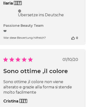
Ilaria 🇮🇹
Übersetze ins Deutsche
Kommentare
Passione Beauty Team
des
❤️
Shop-
War diese Bewertung hilfreich?
0
Inhabers
zur
Bewertung
von
Passione
Veröffentlichung
01/10/20
Beauty
chungsdatum
Team
Sono ottime ,il colore
am
Thu
Apr
Sono ottime ,il colore non viene
16
alterato e grazie alla forma si stende
2026
molto facilmente
Cristina 🇮🇹