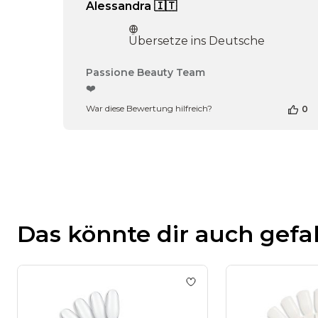
Alessandra 🇮🇹
Übersetze ins Deutsche
Kommentare
Passione Beauty Team
des
❤️
Shop-
War diese Bewertung hilfreich?
0
Inhabers
zur
Bewertung
von
Passione
Beauty
Team
am
Thu
Das könnte dir auch gefa
Apr
16
2026
Add to wishlist
Nude Mat