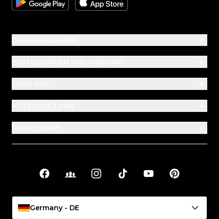
TOP-KATEGORIEN
BESTELLUNGEN UND VERSAND
ÜBER UNS
NÜTZLICHE LINKS
RECHTLICHES
Facebook
Facebook Groups
Instagram
TikTok
YouTube
Pinterest
Soziale Links
Germany - DE