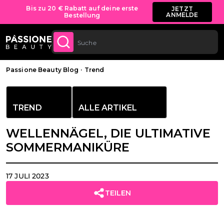
Kostenloser Versand für alle Bestellungen
JETZT
KAUFEN
ab 70 €.
LT SPRINGEN
Brotkrümel
Passione Beauty Blog
·
Trend
TREND
ALLE ARTIKEL
WELLENNÄGEL, DIE ULTIMATIVE
SOMMERMANIKÜRE
17 JULI 2023
TEILEN