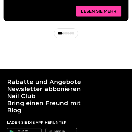
LESEN SIE MEHR
Die Welt von Passione Beauty
Rabatte und Angebote
Newsletter abbonieren
Nail Club
Bring einen Freund mit
Blog
LADEN SIE DIE APP HERUNTER
Google
Apple