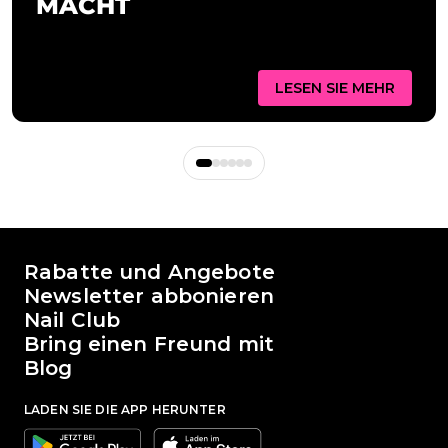
MACHT
LESEN SIE MEHR
Die Welt von Passione Beauty
Rabatte und Angebote
Newsletter abbonieren
Nail Club
Bring einen Freund mit
Blog
LADEN SIE DIE APP HERUNTER
Google
Apple