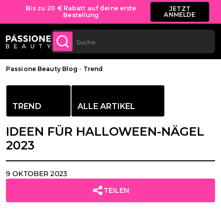
Kostenloser Versand für alle Bestellungen
JETZT
KAUFEN
ab 70 €.
LT SPRINGEN
Brotkrümel
Passione Beauty Blog
·
Trend
TREND
ALLE ARTIKEL
IDEEN FÜR HALLOWEEN-NÄGEL
2023
9 OKTOBER 2023
TEILEN