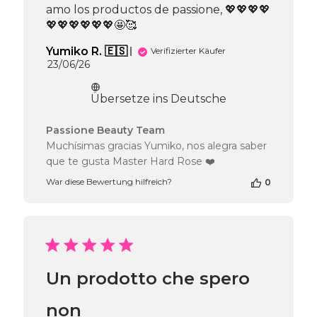
amo los productos de passione, 💖💖💖💖
💖💖💖💖💖💖🤩🥰
Yumiko R. 🇪🇸
Verifizierter Käufer
Veröffentlichungsdatum
23/06/26
Übersetze ins Deutsche
Kommentare
Passione Beauty Team
des
Muchísimas gracias Yumiko, nos alegra saber
Shop-
que te gusta Master Hard Rose ❤️
Inhabers
zur
War diese Bewertung hilfreich?
0
Bewertung
von
Passione
Beauty
Team
am
Un prodotto che spero
Wed
Jun
24
non
2026