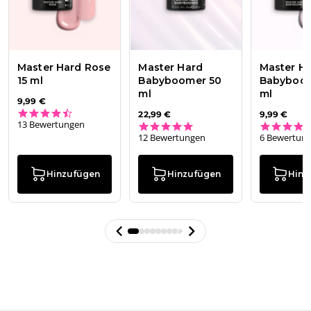
Master Hard Rose
Master Hard
Master H
15 ml
Babyboomer 50
Babyboom
ml
ml
9,99 €
4.5 star rating
22,99 €
9,99 €
13 Bewertungen
4.8 star rating
12 Bewertungen
6 Bewertun
Hinzufügen
Hinzufügen
Hinz