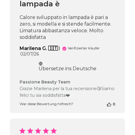
Jul
lampada è
17
2026
Calore sviluppato in lampada è pari a
zero, si modella e si stende facilmente.
Limatura abbastanza veloce. Molto
soddisfatta
Marilena G. 🇮🇹
Verifizierter Käufer
Veröffentlichungsdatum
02/07/26
Übersetze ins Deutsche
Kommentare
Passione Beauty Team
des
Grazie Marilena per la tua recensione😘Siamo
Shop-
felici tu sia soddisfatta❤️
Inhabers
zur
War diese Bewertung hilfreich?
0
Bewertung
von
Passione
Beauty
Team