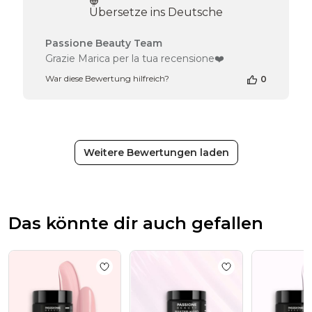
Übersetze ins Deutsche
Kommentare
Passione Beauty Team
des
Grazie Marica per la tua recensione❤️
Shop-
War diese Bewertung hilfreich?
0
Inhabers
zur
Bewertung
von
Passione
Beauty
Weitere Bewertungen laden
Team
am
Wed
Jul
29
Das könnte dir auch gefallen
2026
Add to wishlist
Master Hard Rose 15 ml
Add to wishlist
Ma