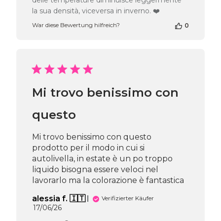
delle temperature diminuisce leggermente
zur
la sua densità, viceversa in inverno. ❤️
Bewertung
von
War diese Bewertung hilfreich?
0
Passione
Beauty
Team
am
Wed
Jun
24
Mi trovo benissimo con
2026
questo
Mi trovo benissimo con questo
prodotto per il modo in cui si
autolivella, in estate è un po troppo
liquido bisogna essere veloci nel
lavorarlo ma la colorazione è fantastica
alessia f. 🇮🇹
Verifizierter Käufer
Veröffentlichungsdatum
17/06/26