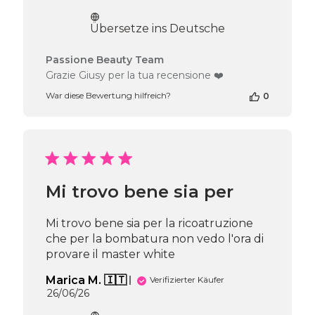
Übersetze ins Deutsche
Kommentare
Passione Beauty Team
des
Grazie Giusy per la tua recensione ❤️
Shop-
War diese Bewertung hilfreich?
0
Inhabers
zur
Bewertung
von
Passione
Beauty
Team
Mi trovo bene sia per
am
Mon
Jul
Mi trovo bene sia per la ricoatruzione
27
che per la bombatura non vedo l'ora di
2026
provare il master white
Marica M. 🇮🇹
Verifizierter Käufer
Veröffentlichungsdatum
26/06/26