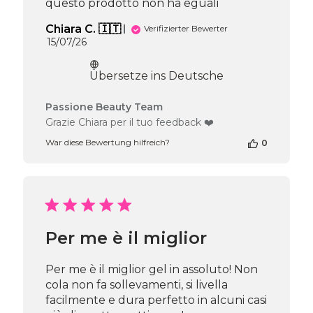
questo prodotto non ha eguali
Chiara C. 🇮🇹
Verifizierter Bewerter
Veröffentlichungsdatum
15/07/26
Übersetze ins Deutsche
Kommentare
Passione Beauty Team
des
Grazie Chiara per il tuo feedback ❤️
Shop-
War diese Bewertung hilfreich?
0
Inhabers
zur
Bewertung
von
Passione
Beauty
Team
Per me è il miglior
am
Wed
Jul
Per me è il miglior gel in assoluto! Non
22
cola non fa sollevamenti, si livella
2026
facilmente e dura perfetto in alcuni casi