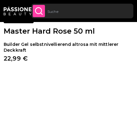
Kostenloser Versand für alle Bestellungen
JETZT
Brotkrümel
Gel & Acrylnägel
·
Aufbaugele
LT SPRINGEN
KAUFEN
ab 70 €.
BESTSELLER
Master Hard Rose 50 ml
Builder Gel selbstnivellierend altrosa mit mittlerer
Deckkraft
22,99 €