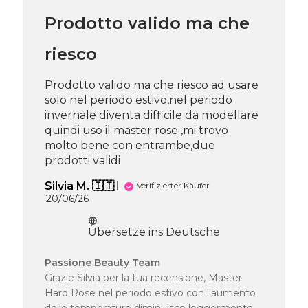
am
Prodotto valido ma che
Thu
Jul
30
riesco
2026
Prodotto valido ma che riesco ad usare
solo nel periodo estivo,nel periodo
invernale diventa difficile da modellare
quindi uso il master rose ,mi trovo
molto bene con entrambe,due
prodotti validi
Silvia M. 🇮🇹
Verifizierter Käufer
Veröffentlichungsdatum
20/06/26
Übersetze ins Deutsche
Kommentare
Passione Beauty Team
des
Grazie Silvia per la tua recensione, Master
Shop-
Hard Rose nel periodo estivo con l'aumento
Inhabers