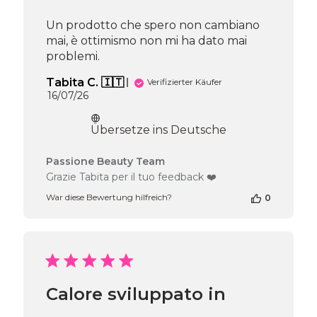
Un prodotto che spero non cambiano
mai, è ottimismo non mi ha dato mai
problemi.
Tabita C. 🇮🇹
Verifizierter Käufer
Veröffentlichungsdatum
16/07/26
Übersetze ins Deutsche
Kommentare
Passione Beauty Team
des
Grazie Tabita per il tuo feedback ❤️
Shop-
War diese Bewertung hilfreich?
0
Inhabers
zur
Bewertung
von
Passione
Beauty
Team
Calore sviluppato in
am
Fri