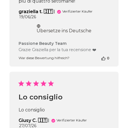
più di quattro settimane!
graziella t. 🇮🇹
Verifizierter Käufer
Veröffentlichungsdatum
19/06/26
Übersetze ins Deutsche
Kommentare
Passione Beauty Team
des
Grazie Graziella per la tua recensione ❤️
Shop-
War diese Bewertung hilfreich?
0
Inhabers
zur
Bewertung
von
Passione
Beauty
Team
Lo consiglio
am
Tue
Jun
Lo consiglio
23
2026
Giusy C. 🇮🇹
Verifizierter Käufer
Veröffentlichungsdatum
27/07/26