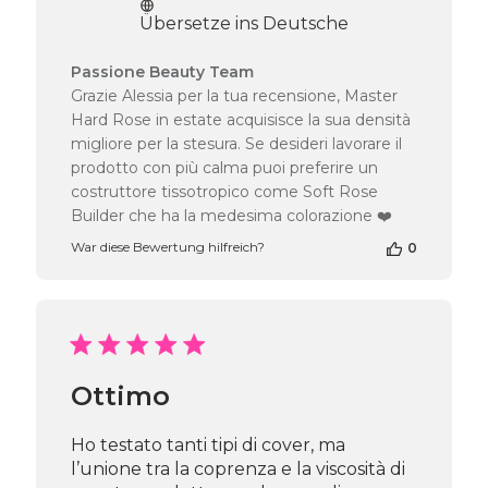
Übersetze ins Deutsche
Kommentare
Passione Beauty Team
des
Grazie Alessia per la tua recensione, Master
Shop-
Hard Rose in estate acquisisce la sua densità
Inhabers
migliore per la stesura. Se desideri lavorare il
zur
prodotto con più calma puoi preferire un
Bewertung
costruttore tissotropico come Soft Rose
von
Passione
Builder che ha la medesima colorazione ❤️
Beauty
War diese Bewertung hilfreich?
0
Team
am
Wed
Jun
24
2026
Ottimo
Ho testato tanti tipi di cover, ma
l’unione tra la coprenza e la viscosità di