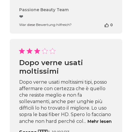
Kommentare
Passione Beauty Team
des
❤️
Shop-
War diese Bewertung hilfreich?
0
Inhabers
zur
Bewertung
von
Passione
Beauty
Team
Dopo verne usati
am
moltissimi
Thu
Apr
16
Dopo verne usati moltissimi tipi, posso
2026
affermare con certezza che è quello
che resiste meglio e non fa
sollevamenti, anche per unghie più
difficili lo ho trovato il migliore. Lo uso
sopra le basi fiber HD. Spero lo facciano
anche non hard perché col...
Mehr lesen