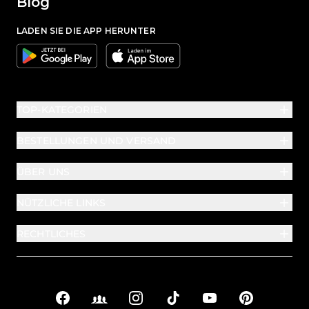
Blog
LADEN SIE DIE APP HERUNTER
Google
Apple
TOP-KATEGORIEN
BESTELLUNGEN UND VERSAND
ÜBER UNS
NÜTZLICHE LINKS
RECHTLICHES
Facebook
Facebook Groups
Instagram
TikTok
YouTube
Pinterest
Soziale Links