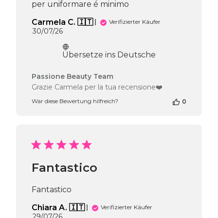
per uniformare é minimo
Carmela C. 🇮🇹
Verifizierter Käufer
Veröffentlichungsdatum
30/07/26
Übersetze ins Deutsche
Kommentare
Passione Beauty Team
des
Grazie Carmela per la tua recensione❤️
Shop-
War diese Bewertung hilfreich?
0
Inhabers
zur
Bewertung
von
Passione
Beauty
Team
Fantastico
am
Thu
Jul
Fantastico
30
2026
Chiara A. 🇮🇹
Verifizierter Käufer
Veröffentlichungsdatum
29/07/26