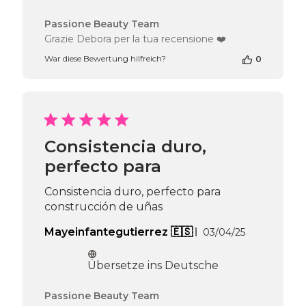
Kommentare
Passione Beauty Team
des
Grazie Debora per la tua recensione ❤️
Shop-
War diese Bewertung hilfreich?
0
Inhabers
zur
Bewertung
von
Passione
Beauty
Team
Consistencia duro,
am
perfecto para
Thu
Jun
04
Consistencia duro, perfecto para
2026
construcción de uñas
Veröffentlich
Mayeinfantegutierrez 🇪🇸
03/04/25
Übersetze ins Deutsche
Kommentare
Passione Beauty Team