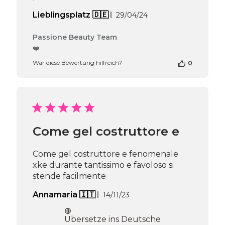
Veröffentlichungsdat
Lieblingsplatz 🇩🇪
29/04/24
Kommentare
Passione Beauty Team
des
❤️
Shop-
War diese Bewertung hilfreich?
0
Inhabers
zur
Bewertung
von
Passione
Beauty
Team
Come gel costruttore e
am
Thu
Apr
Come gel costruttore e fenomenale
16
xke durante tantissimo e favoloso si
2026
stende facilmente
Veröffentlichungsdatum
Annamaria 🇮🇹
14/11/23
Übersetze ins Deutsche