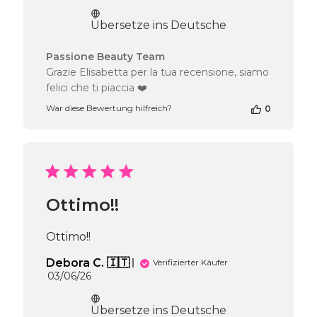
Übersetze ins Deutsche
Kommentare
Passione Beauty Team
des
Grazie Elisabetta per la tua recensione, siamo
Shop-
felici che ti piaccia ❤️
Inhabers
zur
War diese Bewertung hilfreich?
0
Bewertung
von
Passione
Beauty
Team
am
Ottimo!!
Fri
Jun
19
Ottimo!!
2026
Debora C. 🇮🇹
Verifizierter Käufer
Veröffentlichungsdatum
03/06/26
Übersetze ins Deutsche