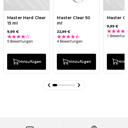
Master Hard Clear
Master Clear 50
Master Cl
15 ml
ml
9,99 €
9,99 €
22,99 €
1 Bewertun
3.9 star rating
4.3 star rating
9 Bewertungen
4 Bewertungen
Hinzufügen
Hinzufügen
Hinz