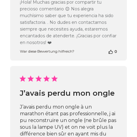
des
¡Hola! Muchas gracias por compartir tu
Shop-
precioso comentario 😊 Nos alegra
Inhabers
muchísimo saber que tu experiencia ha sido
zur
satisfactoria. . No dudes en contactarnos
Bewertung
siempre que necesites ayuda, estaremos
von
Passione
encantados de atenderte. ¡Gracias por confiar
Beauty
en nosotros! ❤️
Team
War diese Bewertung hilfreich?
0
am
Fri
Apr
04
2025
J’avais perdu mon ongle
J’avais perdu mon ongle à un
marathon étant pas professionnelle, j ai
pu reconstruire un ongle (ne brûle pas
sous la lampe UV) et on ne voit plus la
différence bien sûr en ayant mis du