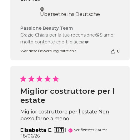
Übersetze ins Deutsche
Kommentare
Passione Beauty Team
des
Grazie Chiara per la tua recensione😘Siamo
Shop-
molto contente che ti piaccia❤️
Inhabers
zur
War diese Bewertung hilfreich?
0
Bewertung
von
Passione
Beauty
Team
am
Miglior costruttore per l
Thu
estate
Jul
30
2026
Miglior costruttore per l estate Non
posso farne a meno
Elisabetta C. 🇮🇹
Verifizierter Käufer
Veröffentlichungsdatum
18/06/26