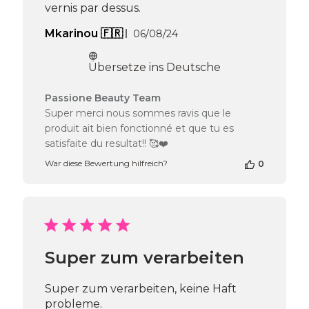
vernis par dessus.
Veröffentlichungsdatum
Mkarinou 🇫🇷
06/08/24
Übersetze ins Deutsche
Kommentare
Passione Beauty Team
des
Super merci nous sommes ravis que le
Shop-
produit ait bien fonctionné et que tu es
Inhabers
satisfaite du resultat!! 🥰❤️
zur
Bewertung
War diese Bewertung hilfreich?
0
von
Passione
Beauty
Team
am
Tue
Aug
Super zum verarbeiten
06
2024
Super zum verarbeiten, keine Haft
probleme.