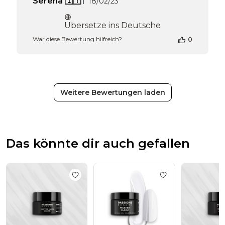
Veröffentlichungsdatum
Serena 🇮🇹
18/02/23
Übersetze ins Deutsche
War diese Bewertung hilfreich?
0
Weitere Bewertungen laden
Das könnte dir auch gefallen
Add to wishlist
Master Hard Clear 15 ml
Add to wishlist
Ma