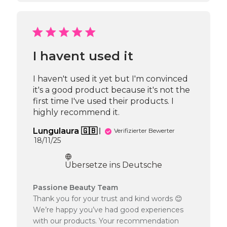
Bewertung
von
Passione
Beauty
Team
I havent used it
am
Thu
Apr
I haven't used it yet but I'm convinced
16
it's a good product because it's not the
2026
first time I've used their products. I
highly recommend it.
Lungulaura 🇬🇧
Verifizierter Bewerter
Veröffentlichungsdatum
18/11/25
Übersetze ins Deutsche
Kommentare
Passione Beauty Team
des
Thank you for your trust and kind words 😊
Shop-
We’re happy you’ve had good experiences
Inhabers
with our products. Your recommendation
zur