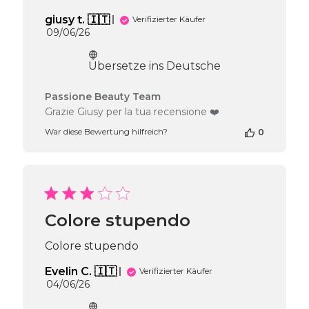
giusy t. 🇮🇹
Verifizierter Käufer
Veröffentlichungsdatum
09/06/26
Übersetze ins Deutsche
Kommentare
Passione Beauty Team
des
Grazie Giusy per la tua recensione ❤️
Shop-
War diese Bewertung hilfreich?
0
Inhabers
zur
Bewertung
von
Passione
Beauty
Team
Colore stupendo
am
Mon
Colore stupendo
Jun
15
Evelin C. 🇮🇹
Verifizierter Käufer
2026
Veröffentlichungsdatum
04/06/26