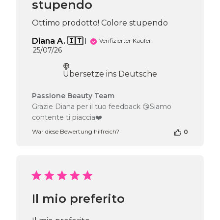
stupendo
Jul
21
2026
Ottimo prodotto! Colore stupendo
Diana A. 🇮🇹
Verifizierter Käufer
Veröffentlichungsdatum
25/07/26
Übersetze ins Deutsche
Kommentare
Passione Beauty Team
des
Grazie Diana per il tuo feedback 😘Siamo
Shop-
contente ti piaccia❤️
Inhabers
zur
War diese Bewertung hilfreich?
0
Bewertung
von
Passione
Beauty
Team
am
Il mio preferito
Wed
Jul
29