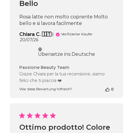
Bello
Rosa latte non molto coprente Molto
bello e si lavora facilmente
Chiara C. 🇮🇹
Verifizierter Käufer
Veröffentlichungsdatum
20/07/26
Übersetze ins Deutsche
Kommentare
Passione Beauty Team
des
Grazie Chiara per la tua recensione, siamo
Shop-
felici che ti piaccia ❤️
Inhabers
zur
War diese Bewertung hilfreich?
0
Bewertung
von
Passione
Beauty
Team
am
Ottimo prodotto! Colore
Tue