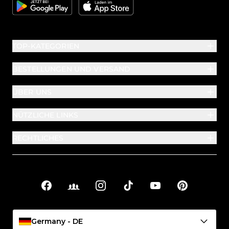
Google
Apple
TOP-KATEGORIEN
BESTELLUNGEN UND VERSAND
ÜBER UNS
NÜTZLICHE LINKS
RECHTLICHES
Facebook
Facebook Groups
Instagram
TikTok
YouTube
Pinterest
Soziale Links
Germany - DE