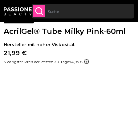
Bis zu 20 € Rabatt auf deine erste
JETZT
Brotkrümel
Gel & Acrylnägel
·
Polygel
LT SPRINGEN
ANMELDE
Bestellung
BESTSELLER
Kostenloser Versand für alle Bestellungen
JETZT
KAUFEN
ab 70 €.
AcrilGel® Tube Milky Pink-60ml
Hersteller mit hoher Viskosität
21,99 €
Niedrigster Preis der letzten 30 Tage:
14,95 €