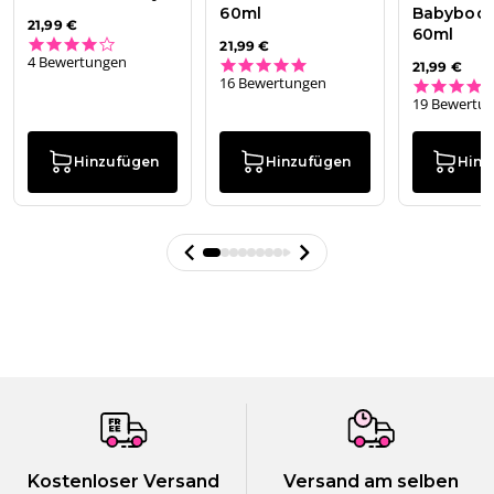
60ml
Babyboo
21,99 €
60ml
4.0 star rating
21,99 €
4 Bewertungen
5.0 star rating
21,99 €
16 Bewertungen
19 Bewertu
Hinzufügen
Hinzufügen
Hinz
Kostenloser Versand
Versand am selben