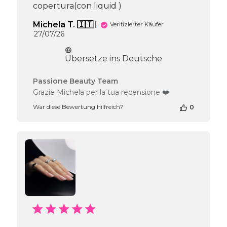
copertura(con liquid )
Michela T. 🇮🇹
Verifizierter Käufer
Veröffentlichungsdatum
27/07/26
Übersetze ins Deutsche
Kommentare
Passione Beauty Team
des
Grazie Michela per la tua recensione ❤️
Shop-
War diese Bewertung hilfreich?
0
Inhabers
zur
Bewertung
von
Passione
Beauty
Team
am
Mon
Jul
27
2026