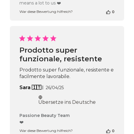
means a lot to us ❤️
Bewertung
von
War diese Bewertung hilfreich?
0
Passione
Beauty
Team
am
Thu
Nov
Prodotto super
20
2025
funzionale, resistente
Prodotto super funzionale, resistente e
facilmente lavorabile.
Veröffentlichungsdatum
Sara 🇮🇹
26/04/25
Übersetze ins Deutsche
Kommentare
Passione Beauty Team
des
❤️
Shop-
War diese Bewertung hilfreich?
0
Inhabers