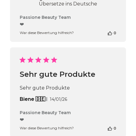
Übersetze ins Deutsche
Kommentare
Passione Beauty Team
des
❤️
Shop-
War diese Bewertung hilfreich?
0
Inhabers
zur
Bewertung
von
Passione
Beauty
Team
Sehr gute Produkte
am
Mon
Jun
Sehr gute Produkte
08
2026
Veröffentlichungsdatum
Biene 🇩🇪
14/01/26
Kommentare
Passione Beauty Team
des
❤️
Shop-
War diese Bewertung hilfreich?
0
Inhabers
zur