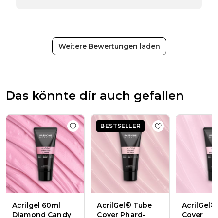
zur
Bewertung
von
Passione
Beauty
Weitere Bewertungen laden
Team
am
Thu
Apr
16
Das könnte dir auch gefallen
2026
BESTSELLER
Add to wishlist
Acrilgel 60ml Diamond Ca
Add to wishlist
Ac
Acrilgel 60ml
AcrilGel® Tube
AcrilGel®
Diamond Candy
Cover Phard-
Cover