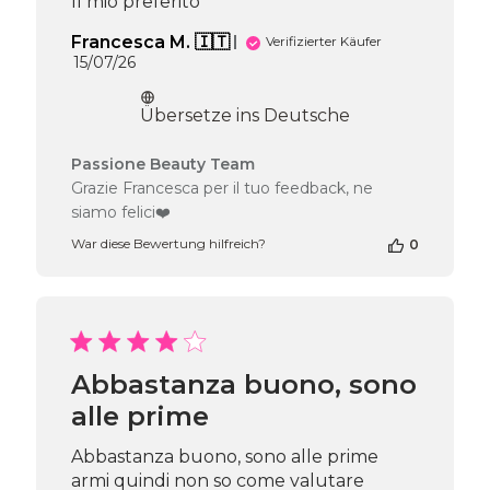
Il mio preferito
2026
Francesca M. 🇮🇹
Verifizierter Käufer
Veröffentlichungsdatum
15/07/26
Übersetze ins Deutsche
Kommentare
Passione Beauty Team
des
Grazie Francesca per il tuo feedback, ne
Shop-
siamo felici❤️
Inhabers
zur
War diese Bewertung hilfreich?
0
Bewertung
von
Passione
Beauty
Team
am
Abbastanza buono, sono
Tue
alle prime
Jul
21
2026
Abbastanza buono, sono alle prime
armi quindi non so come valutare