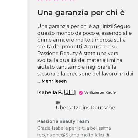
Una garanzia per chi è
Una garanzia per chi è agli inizi! Seguo
questo mondo da poco e, essendo alle
prime armi, ero molto timorosa sulla
scelta dei prodotti. Acquistare su
Passione Beauty è stata una vera
svolta: la qualità dei materiali mi ha
aiutato tantissimo a migliorare la
stesura e la precisione del lavoro fin dai
...
Mehr lesen
Isabella B. 🇮🇹
Verifizierter Käufer
Übersetze ins Deutsche
Kommentare
Passione Beauty Team
des
Grazie Isabella per la tua bellissima
Shop-
recensione😘Siamo molto felici di