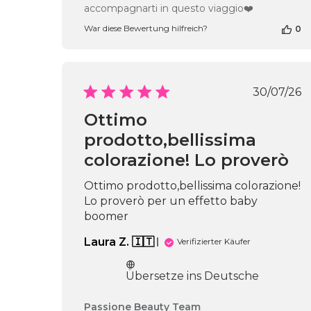
Inhabers
accompagnarti in questo viaggio❤️
zur
Bewertung
War diese Bewertung hilfreich?
0
von
Passione
Beauty
Team
Veröf
30/07/26
am
Wed
Ottimo
Jul
29
prodotto,bellissima
2026
colorazione! Lo proverò
Ottimo prodotto,bellissima colorazione!
Lo proverò per un effetto baby
boomer
Laura Z. 🇮🇹
Verifizierter Käufer
Übersetze ins Deutsche
Kommentare
Passione Beauty Team