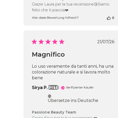
des
Grazie Laura per la tua recensione😘Siamo
Shop-
felici che ti piaccia❤️
Inhabers
zur
War diese Bewertung hilfreich?
0
Bewertung
von
Passione
Beauty
Veröf
21/07/26
Team
am
Thu
Magnifico
Jul
30
Lo uso veramente da tanti anni, ha una
2026
colorazione naturale e si lavora molto
bene
Sirya P. 🇮🇹
Verifizierter Käufer
Übersetze ins Deutsche
Kommentare
Passione Beauty Team
des