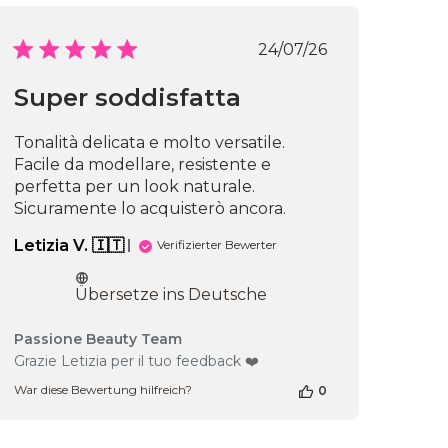
Passione
Beauty
Veröffentlichungs
24/07/26
Team
am
Wed
Super soddisfatta
Jul
chungsdatum
29
Tonalità delicata e molto versatile.
2026
Facile da modellare, resistente e
perfetta per un look naturale.
Sicuramente lo acquisterò ancora.
Letizia V. 🇮🇹
Verifizierter Bewerter
Übersetze ins Deutsche
Kommentare
Passione Beauty Team
des
Grazie Letizia per il tuo feedback ❤️
Shop-
War diese Bewertung hilfreich?
0
Inhabers
zur
Bewertung