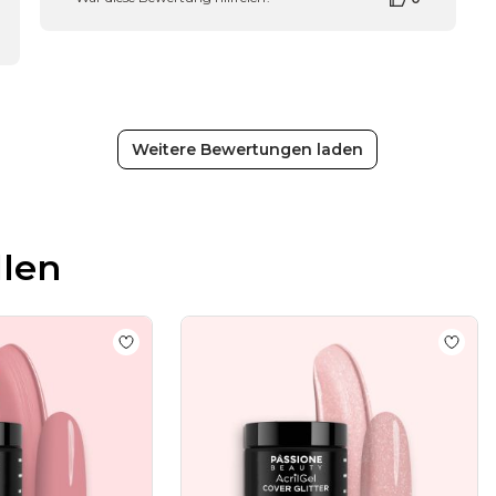
Bewertung
von
Passione
Beauty
Team
am
Wed
Weitere Bewertungen laden
Jul
29
2026
llen
 Rosè-50ml
Add to wishlist
AcrilGel® Rosa-50ml
Add to