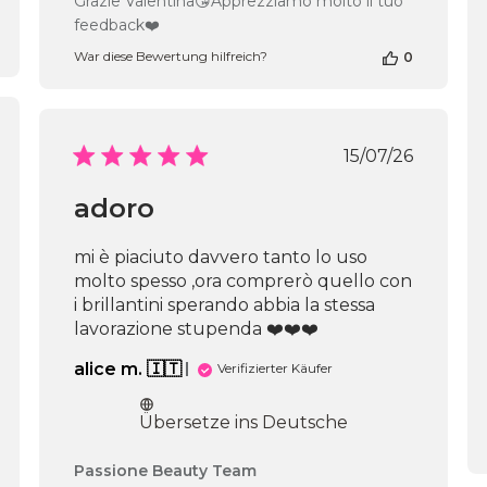
Grazie Valentina😘Apprezziamo molto il tuo
Shop-
feedback❤️
Inhabers
zur
War diese Bewertung hilfreich?
0
Bewertung
von
Passione
Beauty
fentlichungsdatum
Veröffentli
15/07/26
Team
am
Mon
adoro
Aug
03
mi è piaciuto davvero tanto lo uso
2026
molto spesso ,ora comprerò quello con
i brillantini sperando abbia la stessa
lavorazione stupenda ❤️❤️❤️
alice m. 🇮🇹
Verifizierter Käufer
Übersetze ins Deutsche
Kommentare
Passione Beauty Team