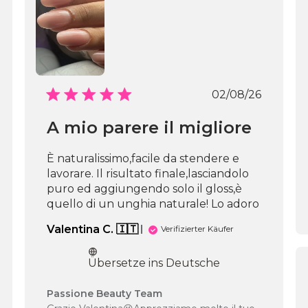
Veröffentli
02/08/26
A mio parere il migliore
È naturalissimo,facile da stendere e
lavorare. Il risultato finale,lasciandolo
puro ed aggiungendo solo il gloss,è
quello di un unghia naturale! Lo adoro
Valentina C. 🇮🇹
Verifizierter Käufer
Übersetze ins Deutsche
Kommentare
Passione Beauty Team
des