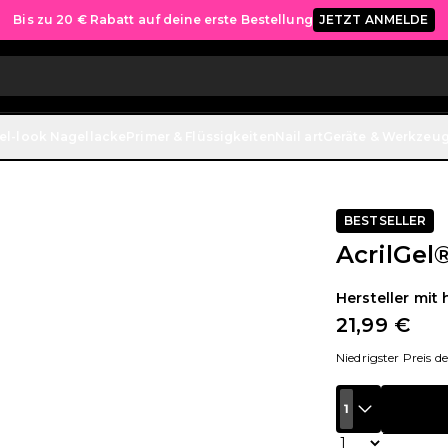
Bis zu 20 € Rabatt auf deine erste Bestellung
JETZT ANMELDE
el-look Nagellacke
Primer & Flüssigkeiten
Nail art
Geräte & Werkzeu
BESTSELLER
AcrilGel
Hersteller mit 
21,99 €
Niedrigster Preis d
1
Menge