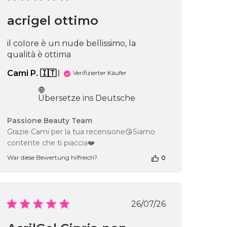
acrigel ottimo
il colore è un nude bellissimo, la
qualità è ottima
chungsdatum
Cami P. 🇮🇹
Verifizierter Käufer
Übersetze ins Deutsche
Kommentare
Passione Beauty Team
des
Grazie Cami per la tua recensione😘Siamo
Shop-
contente che ti piaccia❤️
Inhabers
zur
War diese Bewertung hilfreich?
0
Bewertung
von
Passione
Beauty
Veröffentlichungs
26/07/26
Team
am
Wed