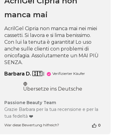
AcrilGel Cipria non
Jul
29
manca mai
2026
AcrilGel Cipria non manca mai nei miei
cassetti. Si lavora e si lima benissimo.
Con lui la tenuta è garantita! Lo uso
chungsdatum
anche sulle clienti con problemi di
onicofagia. Assolutamente un MAI PIÙ
SENZA.
Barbara D. 🇮🇹
Verifizierter Käufer
Übersetze ins Deutsche
Kommentare
Passione Beauty Team
des
Grazie Barbara per la tua recensione e per la
Shop-
tua fedeltà ❤️
Inhabers
zur
War diese Bewertung hilfreich?
0
Bewertung
von