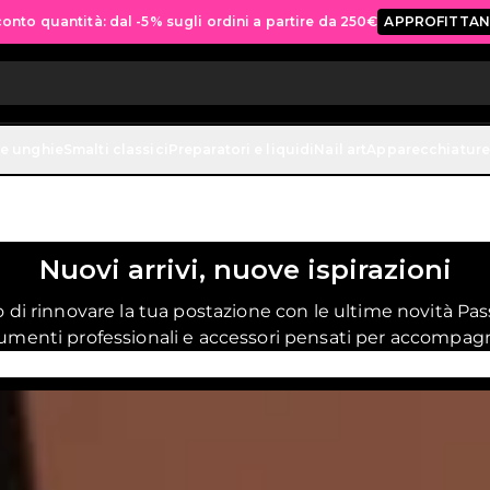
onto quantità: dal -5% sugli ordini a partire da 250€
APPROFITTAN
Spedizione gratuita per tutti gli ordini sopra ai 70€
ACQUISTA ORA
ne unghie
Smalti classici
Preparatori e liquidi
Nail art
Apparecchiature
Nuovi arrivi, nuove ispirazioni
di rinnovare la tua postazione con le ultime novità Pa
trumenti professionali e accessori pensati per accompag